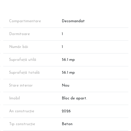
ers pe jos.
Compartimentare
Decomandat
Dormitoare
1
Număr băi
1
Suprafață utilă
56.1 mp
Suprafață totală
56.1 mp
Stare interior
Nou
rect către logie, bucătărie open-space bine delimitată și dormitor
Imobil
Bloc de apart.
An construcție
2026
Tip construcție
Beton