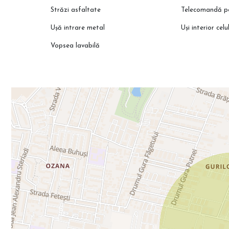
Apă
Străzi asfaltate
Telecomandă p
Canalizare
Ușă intrare metal
Uși interior celu
Gaze naturale
Energie electrică
Vopsea lavabilă
ℹ️ Mențiuni
Imaginile sunt cu titlu de prezentare (randări)
Disponibilitatea apartamentelor poate varia
Suprafețele sunt aproximative; cele exacte vor rezulta din măsu
📞 Programează o vizionare cu reprezentantul direct al dezvoltat
🌐 Vezi oferta completă pe CleverImobiliare.ro – peste 1000 de a