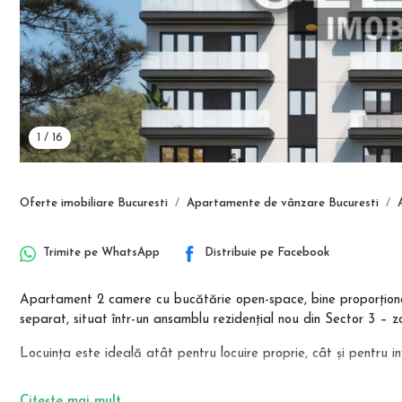
1
/
16
Oferte imobiliare Bucuresti
Apartamente de vânzare Bucuresti
Trimite pe
WhatsApp
Distribuie pe
Facebook
Apartament 2 camere cu bucătărie open-space, bine proporționat
separat, situat într-un ansamblu rezidențial nou din Sector 3 – 
Locuința este ideală atât pentru locuire proprie, cât și pentru in
Apartamentele se predau la cheie, cu băi complet utilate, iar finis
Citește mai mult