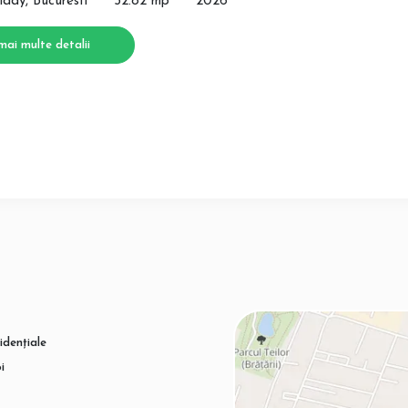
lady, Bucuresti
52.82 mp
2026
mai multe detalii
idențiale
i