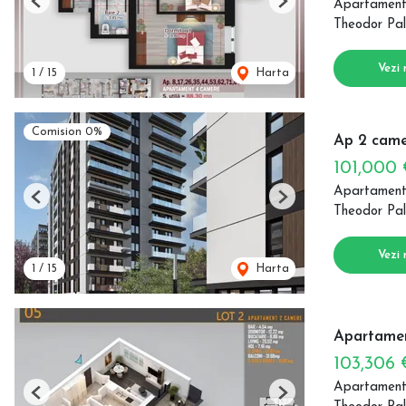
Apartament
Previous
Next
Theodor Pal
Vezi 
1
/
15
Harta
Comision 0%
Ap 2 came
101,000
Apartament
Previous
Next
Theodor Pal
Vezi 
1
/
15
Harta
Apartamen
103,306
Apartament
Previous
Next