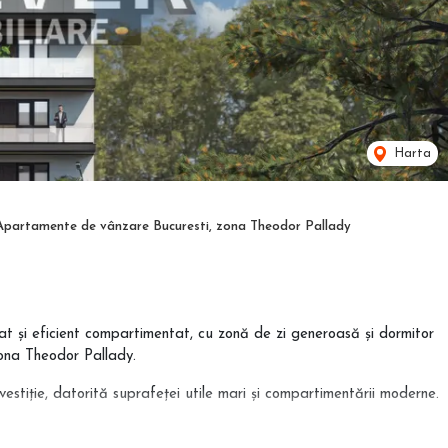
Harta
Apartamente de vânzare Bucuresti, zona Theodor Pallady
 și eficient compartimentat, cu zonă de zi generoasă și dormitor
zona Theodor Pallady.
vestiție, datorită suprafeței utile mari și compartimentării moderne.
ajele pot fi alese de client, în funcție de stadiul construcției.