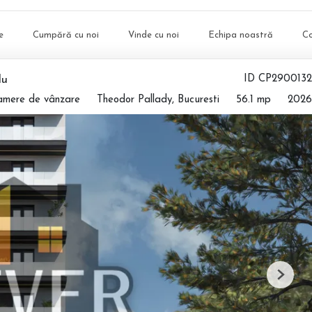
e
Cumpără cu noi
Vinde cu noi
Echipa noastră
C
lu
ID CP2900132
amere de vânzare
Theodor Pallady, Bucuresti
56.1 mp
2026
Next