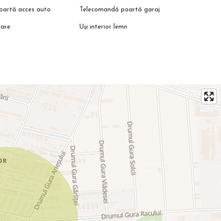
oartă acces auto
Telecomandă poartă garaj
lare
Uși interior lemn
rători cadastrale
orului!
partamente disponibile, direct de la dezvoltator, fără comision.