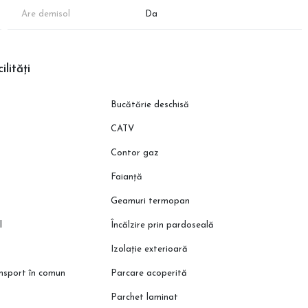
Are demisol
Da
ilități
Bucătărie deschisă
CATV
Contor gaz
Faianță
Geamuri termopan
l
Încălzire prin pardoseală
Izolație exterioară
ansport în comun
Parcare acoperită
Parchet laminat