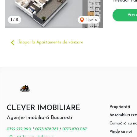
Theodor Pal
Vezi 
1
/
8
Harta
Înapoi la Apartamente de vânzare
CLEVER IMOBILIARE
Proprietăți
Ansambluri rez
Agenție imobiliară Bucuresti
Cumpără cu no
0722.272.990
/
0773.878.787
/
0773.870.087
Vinde cu noi