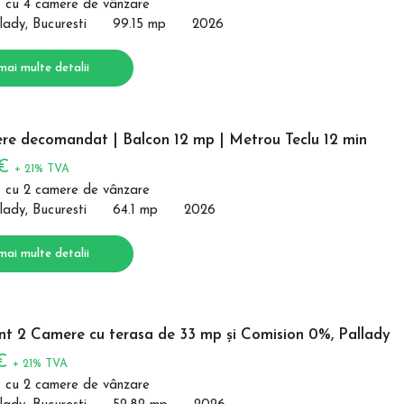
 cu 4 camere de vânzare
lady, Bucuresti
99.15 mp
2026
mai multe detalii
re decomandat | Balcon 12 mp | Metrou Teclu 12 min
 €
+ 21% TVA
 cu 2 camere de vânzare
lady, Bucuresti
64.1 mp
2026
mai multe detalii
t 2 Camere cu terasa de 33 mp și Comision 0%, Pallady
 €
+ 21% TVA
 cu 2 camere de vânzare