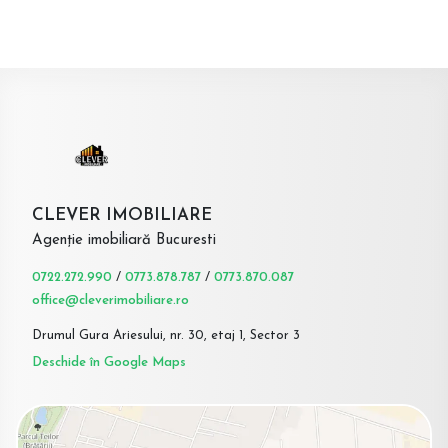
CLEVER IMOBILIARE
Agenție imobiliară Bucuresti
0722.272.990
/
0773.878.787
/
0773.870.087
office@cleverimobiliare.ro
Drumul Gura Ariesului, nr. 30, etaj 1, Sector 3
Deschide în Google Maps