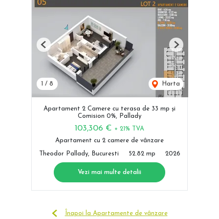
Previous
Next
1
/
8
Harta
Apartament 2 Camere cu terasa de 33 mp și
Comision 0%, Pallady
103,306 €
+ 21% TVA
Apartament cu 2 camere de vânzare
Theodor Pallady, Bucuresti
52.82 mp
2026
Vezi mai multe detalii
Înapoi la Apartamente de vânzare