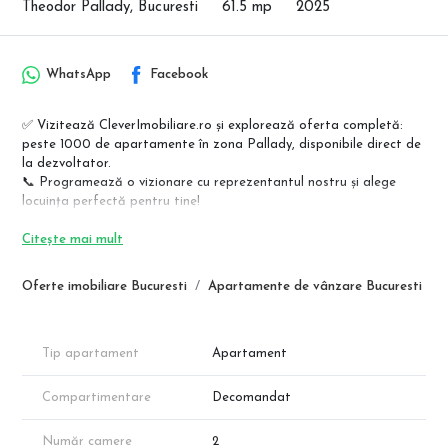
Theodor Pallady, Bucuresti
61.5 mp
2025
WhatsApp
Facebook
✅ Vizitează CleverImobiliare.ro și explorează oferta completă:
peste 1000 de apartamente în zona Pallady, disponibile direct de
la dezvoltator.
📞 Programează o vizionare cu reprezentantul nostru și alege
locuința perfectă pentru tine!
Apartamente premium – Theodor Pallady, lângă metrou Nicolae
Citește mai mult
Teclu
Regim redus de înălțime (P+4E) | Direct de la dezvoltator | Fără
Oferte imobiliare Bucuresti
Apartamente de vânzare Bucuresti
comision
Descoperă un nou standard de confort într-un bloc modern, situat
la doar câțiva pași de stația de metrou Nicolae Teclu!
Tip apartament
Apartament
✔ Finisaje de calitate, la alegere
✔ Încălzire prin pardoseală
Compartimentare
Decomandat
✔ Ferestre mari pentru luminozitate naturală
✔ Locuri de parcare subterane
Număr camere
2
✔ Construcție conform normelor actuale