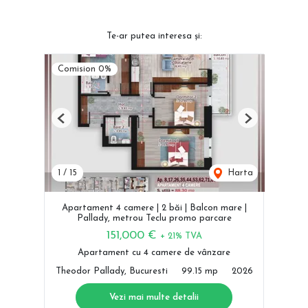
Te-ar putea interesa și:
Comision 0%
Previous
Next
1
/
15
Harta
Apartament 4 camere | 2 băi | Balcon mare |
Pallady, metrou Teclu promo parcare
151,000 €
+ 21% TVA
Apartament cu 4 camere de vânzare
Theodor Pallady, Bucuresti
99.15 mp
2026
Vezi mai multe detalii