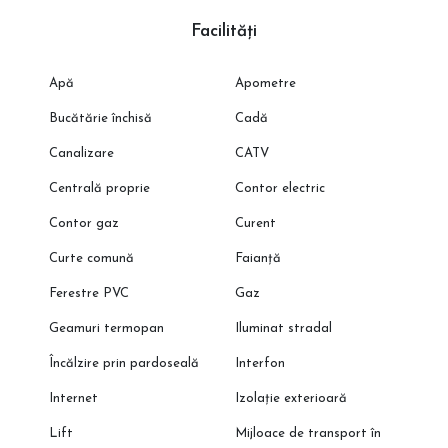
va reieși în urma măsurătorilor cadastrale.
Programeaza o vizionare cu reprezentantul direct al
Facilități
dezvoltatorului!
Apă
Apometre
Bucătărie închisă
Cadă
Canalizare
CATV
Centrală proprie
Contor electric
Contor gaz
Curent
Curte comună
Faianță
Ferestre PVC
Gaz
Geamuri termopan
Iluminat stradal
Încălzire prin pardoseală
Interfon
Internet
Izolație exterioară
Lift
Mijloace de transport în