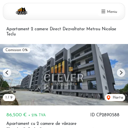
Meniu
Apartament 2 camere Direct Dezvoltator Metrou Nicolae
Teclu
Comision 0%
Previous
Nex
1
/
9
Harta
86,500 €
ID CP2890588
+ 21% TVA
Apartament cu 2 camere de vânzare