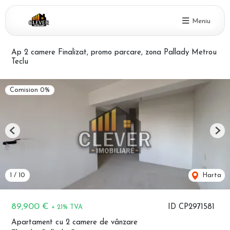
Meniu
Ap 2 camere Finalizat, promo parcare, zona Pallady Metrou
Teclu
Comision 0%
Previous
Nex
1
/
10
Harta
89,900 €
ID CP2971581
+ 21% TVA
Apartament cu 2 camere de vânzare