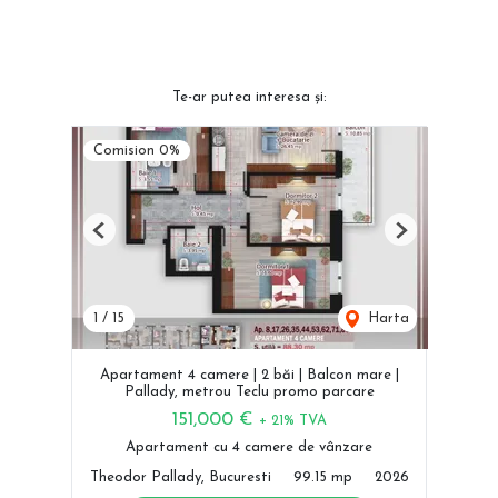
Te-ar putea interesa și:
Comision 0%
Previous
Next
1
/
15
Harta
Apartament 4 camere | 2 băi | Balcon mare |
Pallady, metrou Teclu promo parcare
151,000 €
+ 21% TVA
Apartament cu 4 camere de vânzare
Theodor Pallady, Bucuresti
99.15 mp
2026