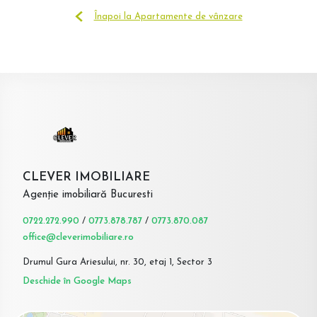
Înapoi la Apartamente de vânzare
CLEVER IMOBILIARE
Agenție imobiliară Bucuresti
0722.272.990
/
0773.878.787
/
0773.870.087
office@cleverimobiliare.ro
Drumul Gura Ariesului, nr. 30, etaj 1, Sector 3
Deschide în Google Maps