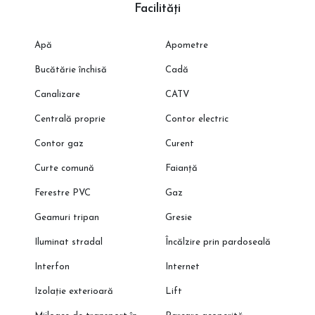
Programeaza o vizionare cu reprezentantul direct al
Facilități
dezvoltatorului!
Apă
Apometre
Bucătărie închisă
Cadă
Canalizare
CATV
Centrală proprie
Contor electric
Contor gaz
Curent
Curte comună
Faianță
Ferestre PVC
Gaz
Geamuri tripan
Gresie
Iluminat stradal
Încălzire prin pardoseală
Interfon
Internet
Izolație exterioară
Lift