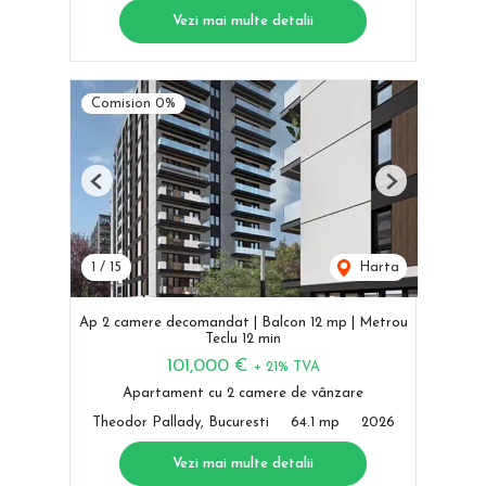
Vezi mai multe detalii
Comision 0%
Previous
Next
1
/
15
Harta
Ap 2 camere decomandat | Balcon 12 mp | Metrou
Teclu 12 min
101,000 €
+ 21% TVA
Apartament cu 2 camere de vânzare
Theodor Pallady, Bucuresti
64.1 mp
2026
Vezi mai multe detalii