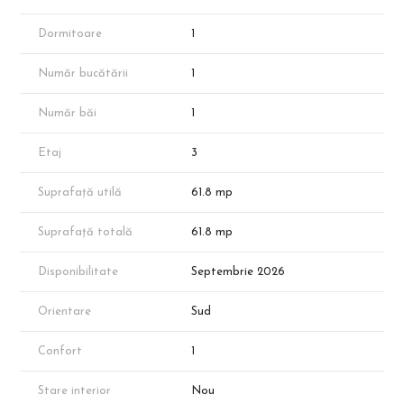
Pret Avans 50%: 89.900 € + TVA,50% reducere parcare
Dormitoare
1
Pret Avans 15%: 95.900 € + TVA, 50% reducere parcare
Număr bucătării
1
Finisaje exterioare:
Tencuială decorativă peste sistem termoizolator (polistiren EPS
80)
Număr băi
1
Tâmplărie PVC, 7 camere – Veka/Salamander
Balcoane placate cu ceramică + balustrade metalice
Etaj
3
Zidărie de cărămidă 30 cm la exterior
Suprafață utilă
61.8 mp
Dotări și finisaje interioare:
Pardoseli ceramice: holuri, băi, bucătărie
Parchet laminat 8 mm în camere
Suprafață totală
61.8 mp
Faianță: baie (până la 2,1 m) și bucătărie (60 cm între blaturi)
Zugrăveli lavabile
Disponibilitate
Septembrie 2026
Uși interioare Pinum/Vario Dor
Ușă metalică la intrare Pinum Blindo/Unison
Orientare
Sud
Lift electric (4-6 persoane)
Balustrade din inox în spațiile comune
Confort
1
Instalații:
Electrice:
Stare interior
Nou
Circuit 220V cupru