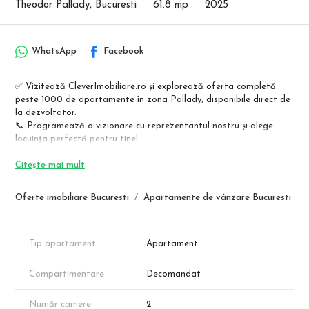
Theodor Pallady, Bucuresti
61.8 mp
2025
WhatsApp
Facebook
✅ Vizitează CleverImobiliare.ro și explorează oferta completă:
peste 1000 de apartamente în zona Pallady, disponibile direct de
la dezvoltator.
📞 Programează o vizionare cu reprezentantul nostru și alege
locuința perfectă pentru tine!
Apartamente premium – Theodor Pallady, lângă metrou Nicolae
Citește mai mult
Teclu
Regim redus de înălțime (P+4E) | Direct de la dezvoltator | Fără
Oferte imobiliare Bucuresti
Apartamente de vânzare Bucuresti
comision
Descoperă un nou standard de confort într-un bloc modern, situat
la doar câțiva pași de stația de metrou Nicolae Teclu!
Tip apartament
Apartament
✔ Finisaje de calitate, la alegere
✔ Încălzire prin pardoseală
Compartimentare
Decomandat
✔ Ferestre mari pentru luminozitate naturală
✔ Locuri de parcare subterane
Număr camere
2
✔ Construcție conform normelor actuale