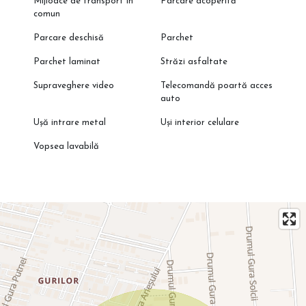
Mijloace de transport în
Parcare acoperită
comun
Parcare deschisă
Parchet
Parchet laminat
Străzi asfaltate
Supraveghere video
Telecomandă poartă acces
auto
Ușă intrare metal
Uși interior celulare
Vopsea lavabilă