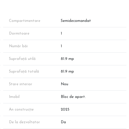
t la doar câțiva pași de stația de metrou Nicolae Teclu!
Compartimentare
Semidecomandat
Dormitoare
1
Număr băi
1
Suprafață utilă
81.9 mp
Suprafață totală
81.9 mp
 80)
Stare interior
Nou
Imobil
Bloc de apart.
An construcție
2025
De la dezvoltator
Da