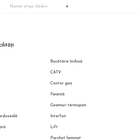
Număr etaje clădire
4
ilități
Bucătărie închisă
CATV
Contor gaz
 bazin încastrat
Faianță
Geamuri termopan
pardoseală
Interfon
zor gaze
oară
Lift
Parchet laminat