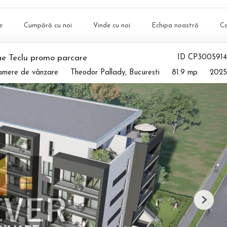
e
Cumpără cu noi
Vinde cu noi
Echipa noastră
C
ae Teclu promo parcare
ID CP3005914
amere de vânzare
Theodor Pallady, Bucuresti
81.9 mp
2025
Next