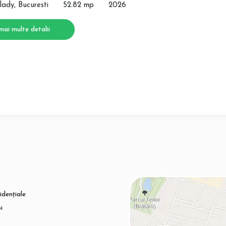
lady, Bucuresti
52.82 mp
2026
mai multe detalii
idențiale
i