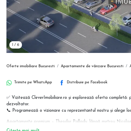
1
/
6
Oferte imobiliare Bucuresti
Apartamente de vânzare Bucuresti
Trimite pe
WhatsApp
Distribuie pe
Facebook
✅ Vizitează CleverImobiliare.ro și explorează oferta completă: 
dezvoltator.
📞 Programează o vizionare cu reprezentantul nostru și alege loc
Apartamente premium – Theodor Pallady, lângă metrou Nicolae
Regim redus de înălțime (P+4E) | Direct de la dezvoltator | Făr
Citește mai mult