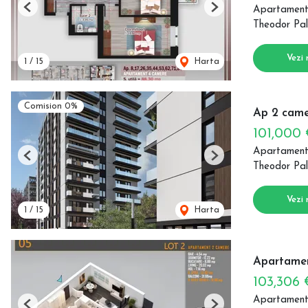
Apartament
Previous
Next
Theodor Pal
Vezi 
1
/
15
Harta
Comision 0%
Ap 2 came
101,000
Apartament
Previous
Next
Theodor Pal
Vezi 
1
/
15
Harta
Apartamen
103,306
Apartament