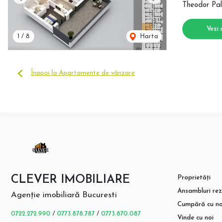
Previous
Next
Theodor Pal
Vezi 
1
/
8
Harta
Înapoi la Apartamente de vânzare
CLEVER IMOBILIARE
Proprietăți
Ansambluri rez
Agenție imobiliară Bucuresti
Cumpără cu no
0722.272.990
/
0773.878.787
/
0773.870.087
Vinde cu noi