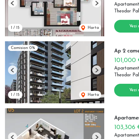
Apartament
Previous
Next
Theodor Pal
Vezi 
1
/
15
Harta
Comision 0%
Ap 2 came
101,000
Apartament
Previous
Next
Theodor Pal
Vezi 
1
/
15
Harta
Apartamen
103,306
Apartament