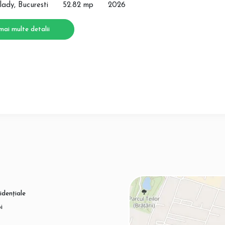
lady, Bucuresti
52.82 mp
2026
mai multe detalii
idențiale
i