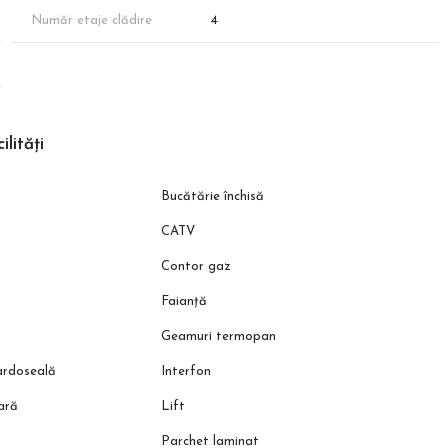
Număr etaje clădire
4
ilități
Bucătărie închisă
CATV
Contor gaz
 bazin încastrat
Faianță
Geamuri termopan
pardoseală
Interfon
zor gaze
oară
Lift
Parchet laminat