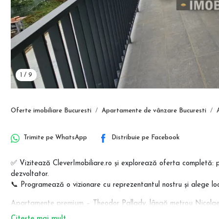
1
/
9
Oferte imobiliare Bucuresti
Apartamente de vânzare Bucuresti
Trimite pe
WhatsApp
Distribuie pe
Facebook
✅ Vizitează CleverImobiliare.ro și explorează oferta completă: 
dezvoltator.
📞 Programează o vizionare cu reprezentantul nostru și alege loc
Apartamente premium – Theodor Pallady, lângă metrou Nicolae
Regim redus de înălțime (P+4E) | Direct de la dezvoltator | Făr
Citește mai mult