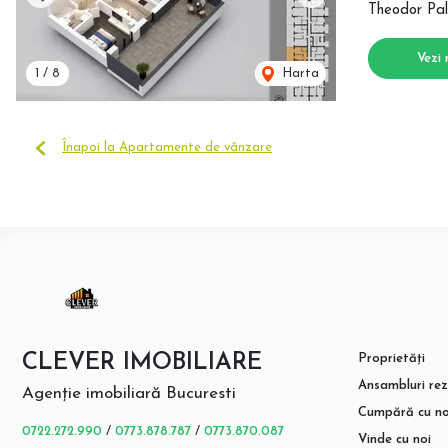
Previous
Next
Theodor Pal
Vezi 
1
/
8
Harta
Înapoi la Apartamente de vânzare
CLEVER IMOBILIARE
Proprietăți
Ansambluri rez
Agenție imobiliară Bucuresti
Cumpără cu no
0722.272.990
/
0773.878.787
/
0773.870.087
Vinde cu noi