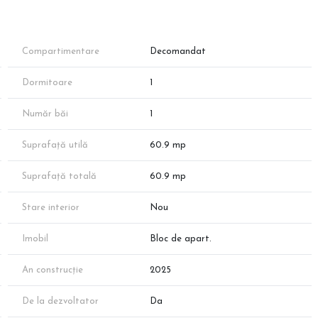
t la doar câțiva pași de stația de metrou Nicolae Teclu!
Compartimentare
Decomandat
Dormitoare
1
Număr băi
1
Suprafață utilă
60.9 mp
Suprafață totală
60.9 mp
 80)
Stare interior
Nou
Imobil
Bloc de apart.
An construcție
2025
De la dezvoltator
Da