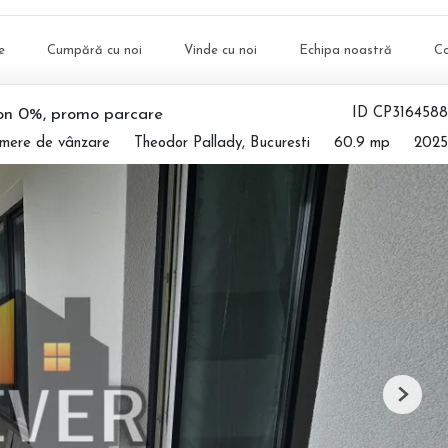
e
Cumpără cu noi
Vinde cu noi
Echipa noastră
C
on 0%, promo parcare
ID CP3164588
mere de vânzare
Theodor Pallady, Bucuresti
60.9 mp
2025
Next