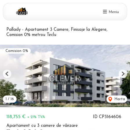
Meniu
Pallady - Apartament 3 Camere, Finisaje la Alegere,
Comision 0% metrou Teclu
Comision 0%
Previous
Nex
1
/
16
Harta
118,755 €
ID CP3164606
+ 21% TVA
Apartament cu 3 camere de vânzare