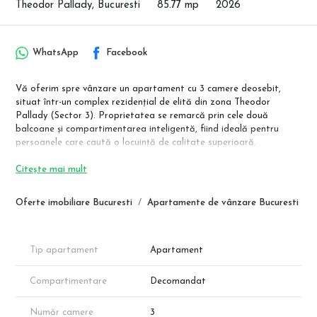
Theodor Pallady, Bucuresti
85.77 mp
2026
WhatsApp
Facebook
Vă oferim spre vânzare un apartament cu 3 camere deosebit,
situat într-un complex rezidențial de elită din zona Theodor
Pallady (Sector 3). Proprietatea se remarcă prin cele două
balcoane și compartimentarea inteligentă, fiind ideală pentru
persoanele care caută o locuință de calitate superioară.
✨ Detalii Tehnice (Ap. 12-19-26):
Citește mai mult
Suprafață Utilă: 71.20 mp.
Balcoane: Două balcoane spațioase cu suprafețe de 8.82 mp,
Oferte imobiliare Bucuresti
Apartamente de vânzare Bucuresti
respectiv 5.75 mp.
Compartimentare Spațioasă:
Living: 18.15 mp.
Bucătărie: 10.30 mp.
Tip apartament
Apartament
Dormitoare: Dormitor 1 (12.05 mp) și Dormitor 2 (13.15 mp).
Băi: Două băi complet echipate (4.60 mp și 4.90 mp).
Compartimentare
Decomandat
Hol: 8.10 mp.
Număr camere
3
Dotări Premium: Încălzire prin pardoseală, centrală termică