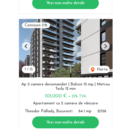
Vezi mai multe detalii
Comision 0%
Previous
Next
1
/
15
Harta
Ap 2 camere decomandat | Balcon 12 mp | Metrou
Teclu 12 min
101,000 €
+ 21% TVA
Apartament cu 2 camere de vânzare
Theodor Pallady, Bucuresti
64.1 mp
2026
Vezi mai multe detalii