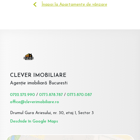
Înapoi la Apartamente de vânzare
CLEVER IMOBILIARE
Agenție imobiliară Bucuresti
0722.272.990
/
0773.878.787
/
0773.870.087
office@cleverimobiliare.ro
Drumul Gura Ariesului, nr. 30, etaj 1, Sector 3
Deschide în Google Maps