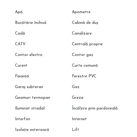
Apă
Apometre
Bucătărie închisă
Cabină de duș
Cadă
Canalizare
CATV
Centrală proprie
Contor electric
Contor gaz
Curent
Curte comună
Faianță
Ferestre PVC
Garaj subteran
Gaz
Geamuri termopan
Gresie
Iluminat stradal
Încălzire prin pardoseală
Interfon
Internet
Izolație exterioară
Lift