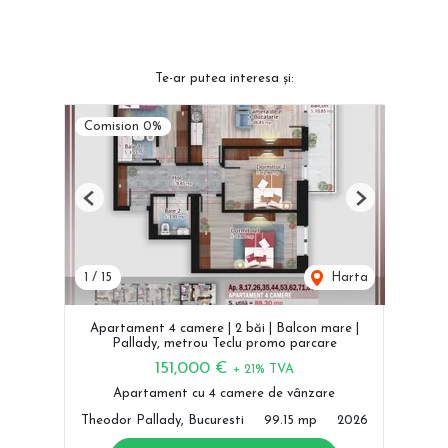
Te-ar putea interesa și:
Comision 0%
Previous
Next
1
/
15
Harta
Apartament 4 camere | 2 băi | Balcon mare |
Pallady, metrou Teclu promo parcare
151,000 €
+ 21% TVA
Apartament cu 4 camere de vânzare
Theodor Pallady, Bucuresti
99.15 mp
2026