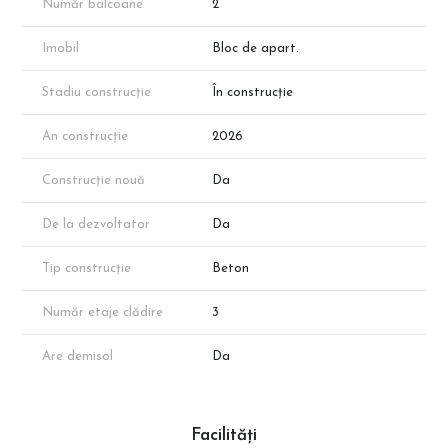
Număr balcoane
2
Notă: Disponibilitatea poate varia. Suprafața exactă va rezulta
în urma măsurătorilor cadastrale.
Imobil
Bloc de apart.
📞 Programează acum o vizionare cu reprezentantul direct al
Stadiu construcție
În construcție
dezvoltatorului!
An construcție
2026
Construcție nouă
Da
De la dezvoltator
Da
Tip construcție
Beton
Număr etaje clădire
3
Are demisol
Da
Facilități