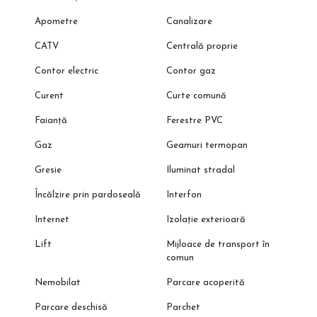
Apometre
Canalizare
CATV
Centrală proprie
Contor electric
Contor gaz
Curent
Curte comună
Faianță
Ferestre PVC
Gaz
Geamuri termopan
Gresie
Iluminat stradal
Încălzire prin pardoseală
Interfon
Internet
Izolație exterioară
Lift
Mijloace de transport în
comun
Nemobilat
Parcare acoperită
Parcare deschisă
Parchet