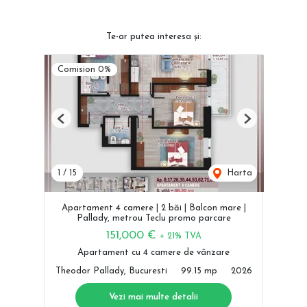
Te-ar putea interesa și:
Comision 0%
Previous
Next
1
/
15
Harta
Apartament 4 camere | 2 băi | Balcon mare |
Pallady, metrou Teclu promo parcare
151,000 €
+ 21% TVA
Apartament cu 4 camere de vânzare
Theodor Pallady, Bucuresti
99.15 mp
2026
Vezi mai multe detalii