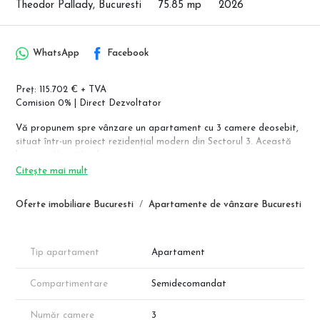
Theodor Pallady, Bucuresti
75.85 mp
2026
WhatsApp
Facebook
Preț: 115.702 € + TVA
Comision 0% | Direct Dezvoltator
Vă propunem spre vânzare un apartament cu 3 camere deosebit,
situat într-un proiect rezidențial modern din Sectorul 3. Această
locuință (Lot 2) a fost concepută pentru cei care pun preț pe
echilibrul dintre spațiul interior funcțional și o zonă exterioară
Citește mai mult
spectaculoasă, oferind o luminozitate excelentă și finisaje de
calitate.
Oferte imobiliare Bucuresti
Apartamente de vânzare Bucuresti
Detalii Tehnice și Compartimentare (conform schiță):
Suprafață Utilă Interior: 65.85 mp
Tip apartament
Apartament
Living + Bucătărie: 25.58 mp
Dormitor 1: 14.79 mp
Compartimentare
Semidecomandat
Dormitor 2: 12.04 mp
Baie 1: 4.23 mp
Baie 2: 4.63 mp
Număr camere
3