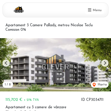
Meniu
Apartament 3 Camere Pallady, metrou Nicolae Teclu
Comision 0%
Previous
Nex
1
/
8
Harta
115,702 €
ID CP3034711
+ 21% TVA
Apartament cu 3 camere de vânzare