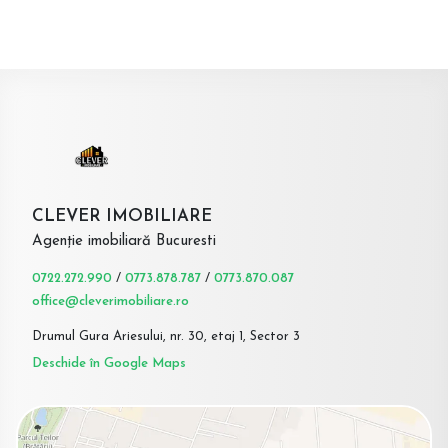
CLEVER IMOBILIARE
Agenție imobiliară Bucuresti
0722.272.990
/
0773.878.787
/
0773.870.087
office@cleverimobiliare.ro
Drumul Gura Ariesului, nr. 30, etaj 1, Sector 3
Deschide în Google Maps