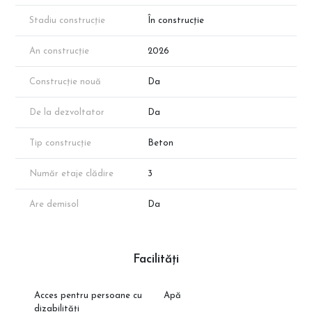
Note Importante:
Imaginile au rol de prezentare.
Stadiu construcție
În construcție
Apartamentul prezentat face parte din portofoliul
dezvoltatorului, însă disponibilitatea poate varia în funcție de
An construcție
2026
vânzări.
Suprafața menționată este conform schiței de prezentare;
Construcție nouă
Da
suprafața exactă va fi confirmată prin măsurători cadastrale.
De la dezvoltator
Da
Tip construcție
Beton
Număr etaje clădire
3
Are demisol
Da
Facilități
Acces pentru persoane cu
Apă
dizabilități