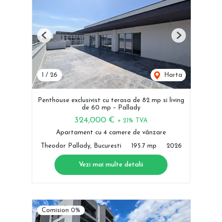
Previous
Next
1
/
26
Harta
Penthouse exclusivist cu terasa de 82 mp si living
de 60 mp – Pallady
324,000 €
+ 21% TVA
Apartament cu 4 camere de vânzare
Theodor Pallady, Bucuresti
195.7 mp
2026
Vezi mai multe detalii
Comision 0%