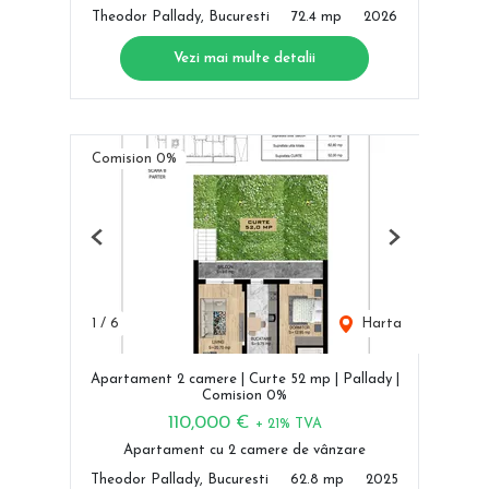
Theodor Pallady, Bucuresti
72.4 mp
2026
Vezi mai multe detalii
Comision 0%
Previous
Next
1
/
6
Harta
Apartament 2 camere | Curte 52 mp | Pallady |
Comision 0%
110,000 €
+ 21% TVA
Apartament cu 2 camere de vânzare
Theodor Pallady, Bucuresti
62.8 mp
2025