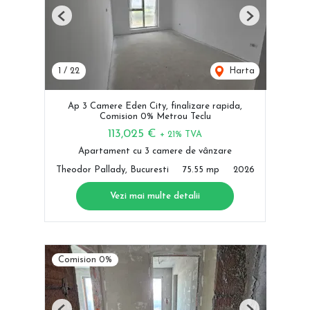
Previous
Next
1
/
22
Harta
Ap 3 Camere Eden City, finalizare rapida,
Comision 0% Metrou Teclu
113,025 €
+ 21% TVA
Apartament cu 3 camere de vânzare
Theodor Pallady, Bucuresti
75.55 mp
2026
Vezi mai multe detalii
Comision 0%