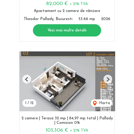
82,000 €
+ 21% TVA
Apartament cu 2 camere de vânzare
Theodor Pallady, Bucuresti
53.66 mp
2026
Vezi mai multe detalii
Previous
Next
1
/
12
Harta
2 camere | Terasa 32 mp | 84,97 mp total | Pallady
| Comision 0%
103,306 €
+ 21% TVA