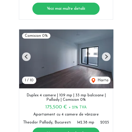
Vezi mai multe detalii
Comision 0%
Previous
Next
1
/
10
Harta
Duplex 4 camere | 109 mp | 33 mp balcoane |
Pallady | Comision 0%
175,500 €
+ 21% TVA
Apartament cu 4 camere de vânzare
Theodor Pallady, Bucuresti
142.38 mp
2025