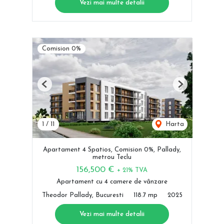
Vezi mai multe detalii
Comision 0%
Previous
Next
1
/
11
Harta
Apartament 4 Spatios, Comision 0%, Pallady,
metrou Teclu
156,500 €
+ 21% TVA
Apartament cu 4 camere de vânzare
Theodor Pallady, Bucuresti
118.7 mp
2025
Vezi mai multe detalii