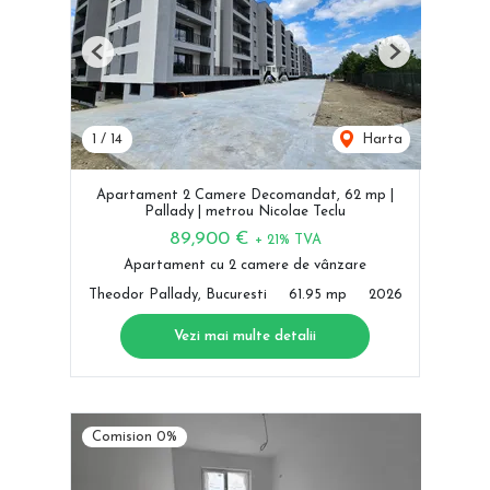
Previous
Next
1
/
14
Harta
Apartament 2 Camere Decomandat, 62 mp |
Pallady | metrou Nicolae Teclu
89,900 €
+ 21% TVA
Apartament cu 2 camere de vânzare
Theodor Pallady, Bucuresti
61.95 mp
2026
Vezi mai multe detalii
Comision 0%