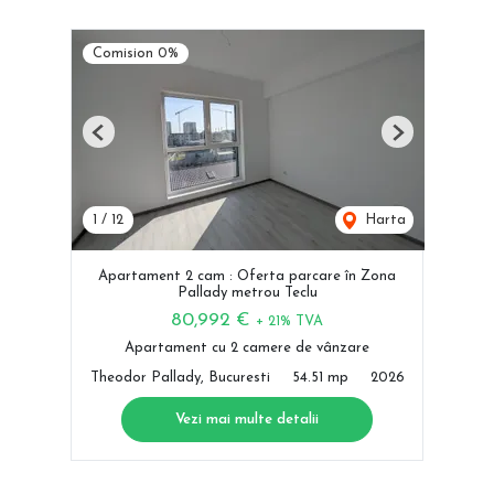
Comision 0%
Previous
Next
1
/
12
Harta
Apartament 2 cam : Oferta parcare în Zona
Pallady metrou Teclu
80,992 €
+ 21% TVA
Apartament cu 2 camere de vânzare
Theodor Pallady, Bucuresti
54.51 mp
2026
Vezi mai multe detalii