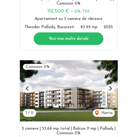
Comision 0%
112,500 €
+ 21% TVA
Apartament cu 3 camere de vânzare
Theodor Pallady, Bucuresti
83.92 mp
2025
Vezi mai multe detalii
Comision 0%
Previous
Next
1
/
11
Harta
2 camere | 53,66 mp total | Balcon 11 mp | Pallady |
Comision 0%