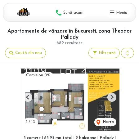
Sună acum
Meniu
Apartamente de vânzare în Bucuresti, zona Theodor
Pallady
689 rezultate
Caută din nou
Filtrează
Comision 0%
Previous
Next
1
/
10
Harta
3 camere | 83,95 mp total | 2 balcoane | Pallady |