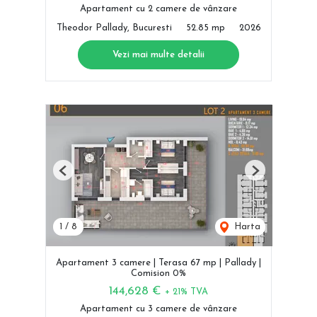
Apartament cu 2 camere de vânzare
Theodor Pallady, Bucuresti
52.85 mp
2026
Vezi mai multe detalii
Previous
Next
1
/
8
Harta
Apartament 3 camere | Terasa 67 mp | Pallady |
Comision 0%
144,628 €
+ 21% TVA
Apartament cu 3 camere de vânzare