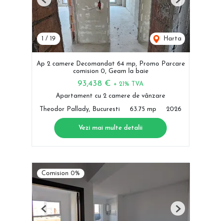
Previous
Next
1
/
19
Harta
Ap 2 camere Decomandat 64 mp, Promo Parcare
comision 0, Geam la baie
93,438 €
+ 21% TVA
Apartament cu 2 camere de vânzare
Theodor Pallady, Bucuresti
63.75 mp
2026
Vezi mai multe detalii
Comision 0%
Previous
Next