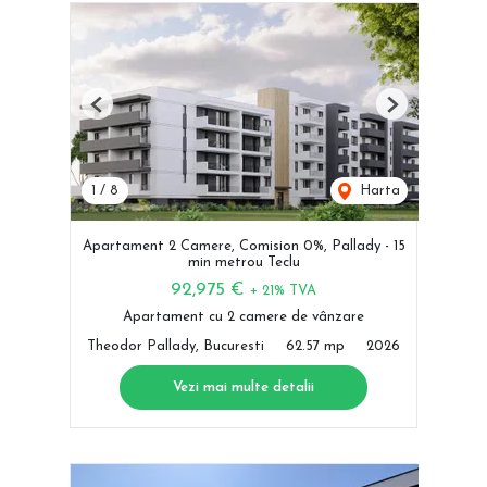
Previous
Next
1
/
8
Harta
Apartament 2 Camere, Comision 0%, Pallady - 15
min metrou Teclu
92,975 €
+ 21% TVA
Apartament cu 2 camere de vânzare
Theodor Pallady, Bucuresti
62.57 mp
2026
Vezi mai multe detalii