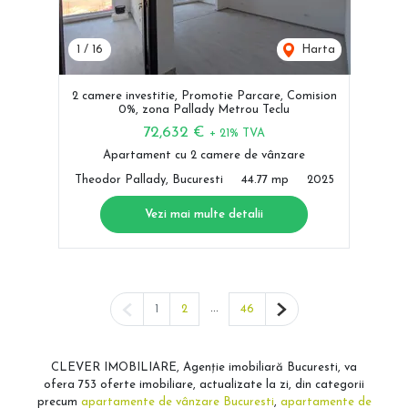
1
/
16
Harta
2 camere investitie, Promotie Parcare, Comision
0%, zona Pallady Metrou Teclu
72,632 €
+ 21% TVA
Apartament cu 2 camere de vânzare
Theodor Pallady, Bucuresti
44.77 mp
2025
Vezi mai multe detalii
Pagina anterioară
...
Pagina următoare
1
2
46
CLEVER IMOBILIARE, Agenție imobiliară Bucuresti, va
ofera 753 oferte imobiliare, actualizate la zi, din categorii
precum
apartamente de vânzare Bucuresti
,
apartamente de