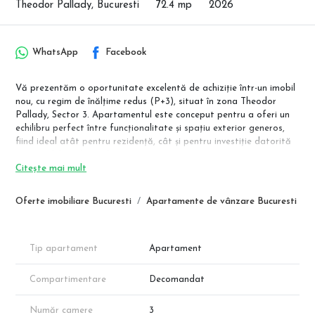
Theodor Pallady, Bucuresti
72.4 mp
2026
WhatsApp
Facebook
Vă prezentăm o oportunitate excelentă de achiziție într-un imobil
nou, cu regim de înălțime redus (P+3), situat în zona Theodor
Pallady, Sector 3. Apartamentul este conceput pentru a oferi un
echilibru perfect între funcționalitate și spațiu exterior generos,
fiind ideal atât pentru rezidență, cât și pentru investiție datorită
potențialului ridicat al zonei.
Citește mai mult
Detalii Tehnice și Compartimentare
Conform schiței tehnice, apartamentul dispune de o suprafață
Oferte imobiliare Bucuresti
Apartamente de vânzare Bucuresti
utilă interioară de 72.4 mp, completată de 2 balcoane, rezultând o
suprafață totală de peste 96 mp:
Living: 19.64 mp (spațiu amplu pentru relaxare și dining)
Tip apartament
Apartament
Dormitor 1: 12.34 mp
Dormitor 2(matrimonial): 14.8 mp
Compartimentare
Decomandat
Bucătărie (închisă): 8.17 mp
Hol: 8.43 mp
Număr camere
3
Baie 1: 4.66 mp