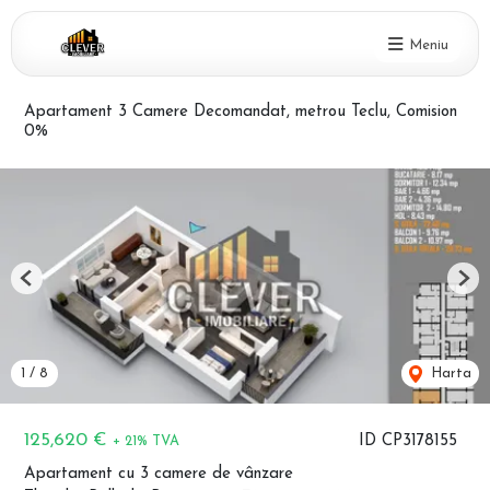
Meniu
Apartament 3 Camere Decomandat, metrou Teclu, Comision
0%
Previous
Nex
1
/
8
Harta
125,620 €
ID CP3178155
+ 21% TVA
Apartament cu 3 camere de vânzare