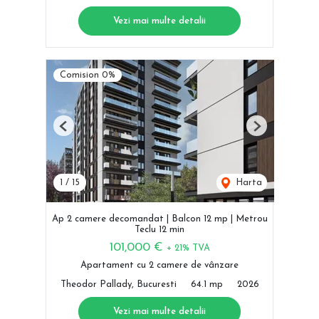
Vezi mai multe detalii
Comision 0%
Previous
Next
1
/
15
Harta
Ap 2 camere decomandat | Balcon 12 mp | Metrou
Teclu 12 min
101,000 €
+ 21% TVA
Apartament cu 2 camere de vânzare
Theodor Pallady, Bucuresti
64.1 mp
2026
Vezi mai multe detalii