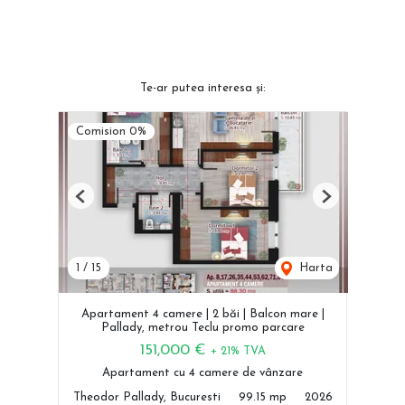
Te-ar putea interesa și:
Comision 0%
Previous
Next
1
/
15
Harta
Apartament 4 camere | 2 băi | Balcon mare |
Pallady, metrou Teclu promo parcare
151,000 €
+ 21% TVA
Apartament cu 4 camere de vânzare
Theodor Pallady, Bucuresti
99.15 mp
2026