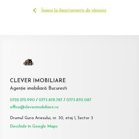
Înapoi la Apartamente de vânzare
CLEVER IMOBILIARE
Agenție imobiliară Bucuresti
0722.272.990
/
0773.878.787
/
0773.870.087
office@cleverimobiliare.ro
Drumul Gura Ariesului, nr. 30, etaj 1, Sector 3
Deschide în Google Maps