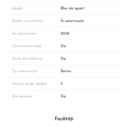
Imaginile au rol de prezentare.
Disponibilitatea proprietăților poate varia în funcție de vânzări.
Imobil
Bloc de apart.
Suprafața exactă va reieși în urma măsurătorilor cadastrale finale.
Stadiu construcție
În construcție
An construcție
2026
Construcție nouă
Da
De la dezvoltator
Da
Tip construcție
Beton
Număr etaje clădire
3
Are demisol
Da
Facilități