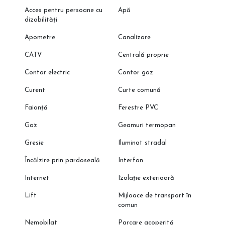
Acces pentru persoane cu
Apă
dizabilități
Apometre
Canalizare
CATV
Centrală proprie
Contor electric
Contor gaz
Curent
Curte comună
Faianță
Ferestre PVC
Gaz
Geamuri termopan
Gresie
Iluminat stradal
Încălzire prin pardoseală
Interfon
Internet
Izolație exterioară
Lift
Mijloace de transport în
comun
Nemobilat
Parcare acoperită