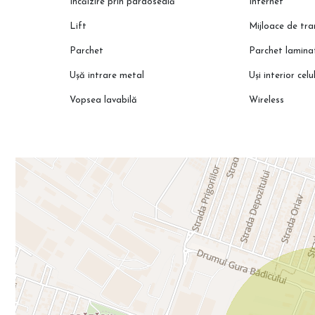
Încălzire prin pardoseală
Internet
Lift
Mijloace de tr
Parchet
Parchet lamina
Ușă intrare metal
Uși interior celu
Vopsea lavabilă
Wireless