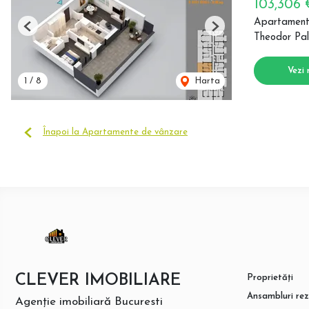
103,306
Apartament
Previous
Next
Theodor Pal
Vezi 
1
/
8
Harta
Înapoi la Apartamente de vânzare
CLEVER IMOBILIARE
Proprietăți
Ansambluri rez
Agenție imobiliară Bucuresti