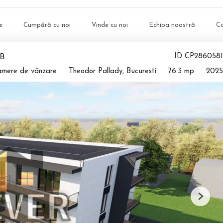
e
Cumpără cu noi
Vinde cu noi
Echipa noastră
C
TB
ID CP2860581
amere de vânzare
Theodor Pallady, Bucuresti
76.3 mp
2025
Next