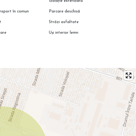
Izolație exterioară
ansport în comun
Parcare deschisă
t
Străzi asfaltate
lare
Uși interior lemn