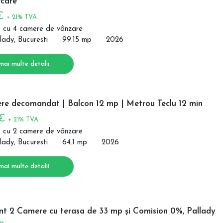
care
 €
+ 21% TVA
 cu 4 camere de vânzare
lady, Bucuresti
99.15 mp
2026
mai multe detalii
re decomandat | Balcon 12 mp | Metrou Teclu 12 min
 €
+ 21% TVA
 cu 2 camere de vânzare
lady, Bucuresti
64.1 mp
2026
mai multe detalii
t 2 Camere cu terasa de 33 mp și Comision 0%, Pallady