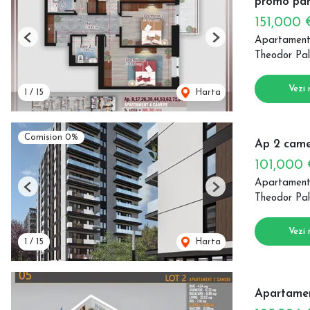
promo par
151,000
Apartament
Previous
Next
Theodor Pal
Vezi 
1
/
15
Harta
Comision 0%
Ap 2 came
101,000
Apartament
Previous
Next
Theodor Pal
Vezi 
1
/
15
Harta
Apartamen