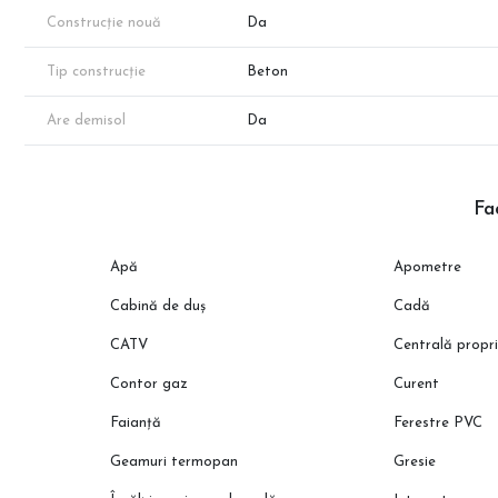
Construcție nouă
Da
Tip construcție
Beton
Are demisol
Da
Fac
Apă
Apometre
Cabină de duș
Cadă
CATV
Centrală propr
Contor gaz
Curent
Faianță
Ferestre PVC
Geamuri termopan
Gresie