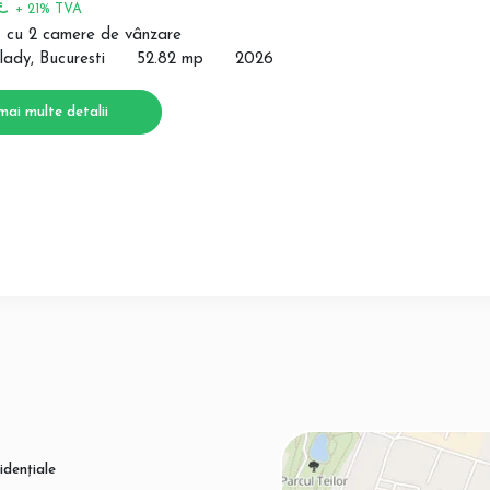
 €
+ 21% TVA
 cu 2 camere de vânzare
lady, Bucuresti
52.82 mp
2026
mai multe detalii
idențiale