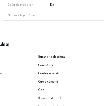
De la dezvoltator
Da
Număr etaje clădire
3
ilități
Bucătărie deschisă
Canalizare
ie
Contor electric
Curte comună
Gaz
Iluminat stradal