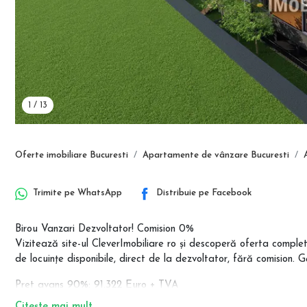
1
/
13
Oferte imobiliare Bucuresti
Apartamente de vânzare Bucuresti
Trimite pe
WhatsApp
Distribuie pe
Facebook
Birou Vanzari Dezvoltator! Comision 0%
Vizitează site-ul CleverImobiliare ro și descoperă oferta comp
de locuințe disponibile, direct de la dezvoltator, fără comision. 
Pret avans 90%: 91.322 Euro + TVA
Pret avans 50%: 100.413 Euro + TVA
Citește mai mult