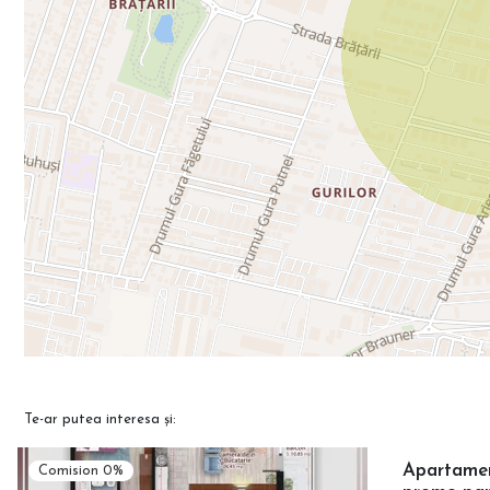
Te-ar putea interesa și:
Apartament
Comision 0%