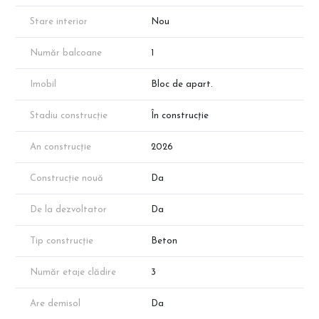
* Apartamentul face parte din portofoliul dezvoltatorului.
Disponibilitatea se poate modifica.
Stare interior
Nou
* Suprafețele sunt aproximative, conform schițelor de prezentare.
* Randările au caracter informativ și sunt realizate cu titlu de
Număr balcoane
1
prezentare.
Programează o vizionare cu reprezentantul direct al
Imobil
Bloc de apart.
dezvoltatorului.
Stadiu construcție
În construcție
An construcție
2026
Construcție nouă
Da
De la dezvoltator
Da
Tip construcție
Beton
Număr etaje clădire
3
Are demisol
Da