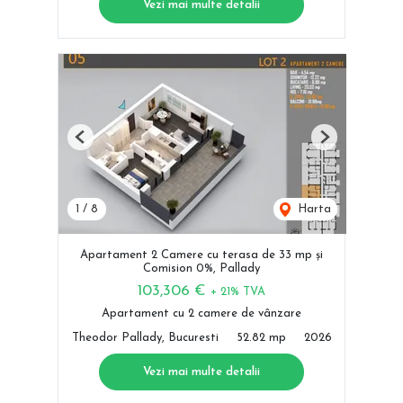
Vezi mai multe detalii
Previous
Next
1
/
8
Harta
Apartament 2 Camere cu terasa de 33 mp și
Comision 0%, Pallady
103,306 €
+ 21% TVA
Apartament cu 2 camere de vânzare
Theodor Pallady, Bucuresti
52.82 mp
2026
Vezi mai multe detalii