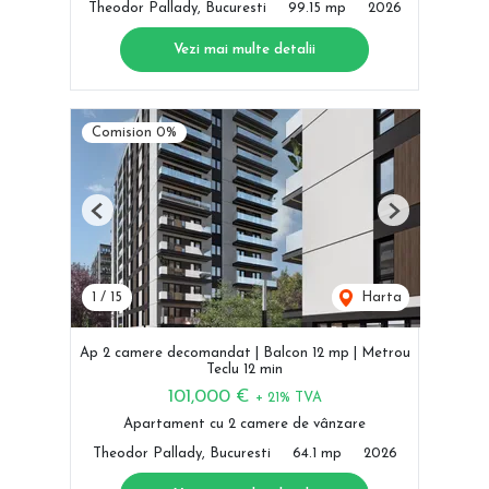
Theodor Pallady, Bucuresti
99.15 mp
2026
Vezi mai multe detalii
Comision 0%
Previous
Next
1
/
15
Harta
Ap 2 camere decomandat | Balcon 12 mp | Metrou
Teclu 12 min
101,000 €
+ 21% TVA
Apartament cu 2 camere de vânzare
Theodor Pallady, Bucuresti
64.1 mp
2026