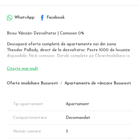
WhatsApp
Facebook
Birou Vânzări Dezvoltator | Comision 0%
Descoperă oferta completă de apartamente noi din zona
Theodor Pallady, direct de la dezvoltator. Peste 1000 de locuințe
disponibile, fără comision. Detalii complete pe CleverImobiliare.ro.
Apartament 3 camere – Parter – Curte proprie
Citește mai mult
Suprafață totală: 80,90 mp
Oferte imobiliare Bucuresti
Apartamente de vânzare Bucuresti
• Suprafață utilă: 69,00 mp
• Balcon: 11,90 mp
• Curte proprie: 87,50 mp
Tip apartament
Apartament
Compartimentare conform schiței:
Cameră de zi: 18,95 mp
Compartimentare
Decomandat
Bucătărie separată: 9,30 mp
Dormitor 1: 12,15 mp
Dormitor 2: 12,15 mp
Număr camere
3
Hol: 8,05 mp