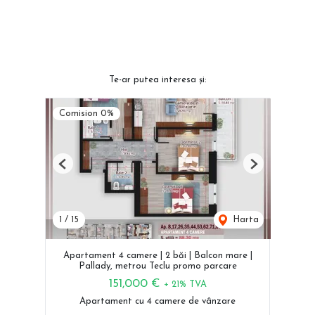
Te-ar putea interesa și:
Comision 0%
Previous
Next
1
/
15
Harta
Apartament 4 camere | 2 băi | Balcon mare |
Pallady, metrou Teclu promo parcare
151,000 €
+ 21% TVA
Apartament cu 4 camere de vânzare