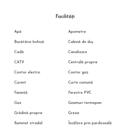
Facilități
Apă
Apometre
Bucătărie închisă
Cabină de duș
Cadă
Canalizare
CATV
Centrală proprie
Contor electric
Contor gaz
Curent
Curte comună
Faianță
Ferestre PVC
Gaz
Geamuri termopan
Grădină proprie
Gresie
Iluminat stradal
Încălzire prin pardoseală