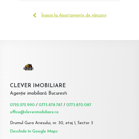
Înapoi la Apartamente de vânzare
CLEVER IMOBILIARE
Agenție imobiliară Bucuresti
0722.272.990
/
0773.878.787
/
0773.870.087
office@cleverimobiliare.ro
Drumul Gura Ariesului, nr. 30, etaj 1, Sector 3
Deschide în Google Maps