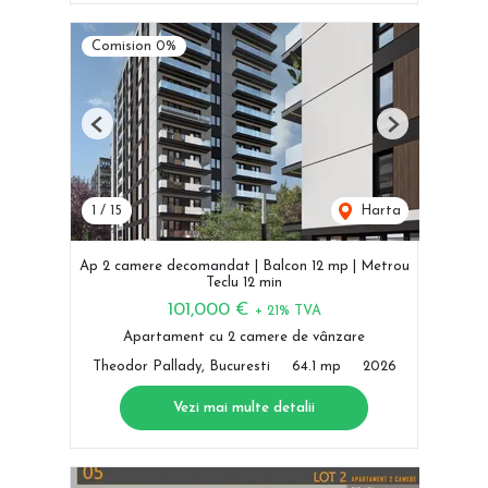
Comision 0%
Previous
Next
1
/
15
Harta
Ap 2 camere decomandat | Balcon 12 mp | Metrou
Teclu 12 min
101,000 €
+ 21% TVA
Apartament cu 2 camere de vânzare
Theodor Pallady, Bucuresti
64.1 mp
2026
Vezi mai multe detalii