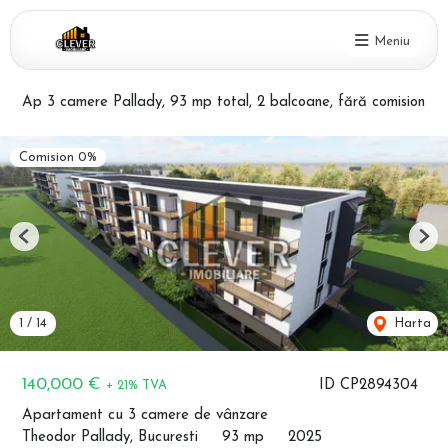
Meniu
Ap 3 camere Pallady, 93 mp total, 2 balcoane, fără comision
Comision 0%
Previous
Nex
1
/
14
Harta
140,000 €
ID CP2894304
+ 21% TVA
Apartament cu 3 camere de vânzare
Theodor Pallady, Bucuresti
93 mp
2025