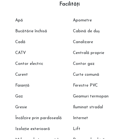
Facilități
Apă
Apometre
Bucătărie închisă
Cabină de duș
Cadă
Canalizare
CATV
Centrală proprie
Contor electric
Contor gaz
Curent
Curte comună
Faianță
Ferestre PVC
Gaz
Geamuri termopan
Gresie
Iluminat stradal
Încălzire prin pardoseală
Internet
Izolație exterioară
Lift