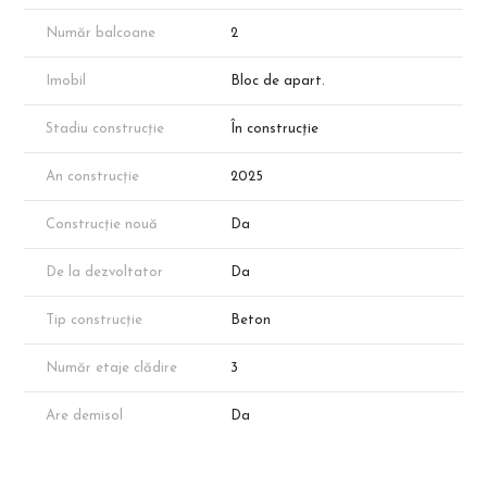
– Racordare la toate utilitățile
– Finisaje la alegerea cumpărătorului
Număr balcoane
2
ℹ️ Mențiuni:
Imobil
Bloc de apart.
– Apartamentul face parte din portofoliul dezvoltatorului
– Disponibilitatea poate varia
– Suprafețele sunt aproximative conform planurilor de prezentare;
Stadiu construcție
În construcție
suprafața exactă va rezulta din măsurători cadastrale
An construcție
2025
📞 Programează o vizionare direct cu reprezentantul
dezvoltatorului!
Construcție nouă
Da
De la dezvoltator
Da
Tip construcție
Beton
Număr etaje clădire
3
Are demisol
Da