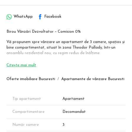
WhatsApp
Facebook
Birou Vânzări Dezvoltator – Comision 0%
Vă propunem spre vânzare un apartament de 3 camere, spațios și
bine compartimentat, situat în zona Theodor Pallady, într-un
ansamblu rezidențial nou, cu regim redus de înălțime.
📍 Localizare:
Citește mai mult
– Zona Theodor Pallady
– Stație STB la aprox. 500 m
Oferte imobiliare Bucuresti
Apartamente de vânzare Bucuresti
– Metrou Nicolae Teclu la aprox. 1,5 km
🏢 Detalii imobil:
– Scara 2 – Etaj 1
Tip apartament
Apartament
– Regim de înălțime: P+3
– Ansamblu cu acces privat
Compartimentare
Decomandat
🏠 Apartament 3 camere – Ap. 12
Compartimentare eficientă, ideală pentru locuire sau investiție:
Număr camere
3