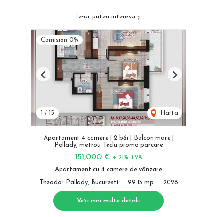
Te-ar putea interesa și:
Comision 0%
Previous
Next
1
/
15
Harta
Apartament 4 camere | 2 băi | Balcon mare |
Pallady, metrou Teclu promo parcare
151,000 €
+ 21% TVA
Apartament cu 4 camere de vânzare
Theodor Pallady, Bucuresti
99.15 mp
2026
Vezi mai multe detalii