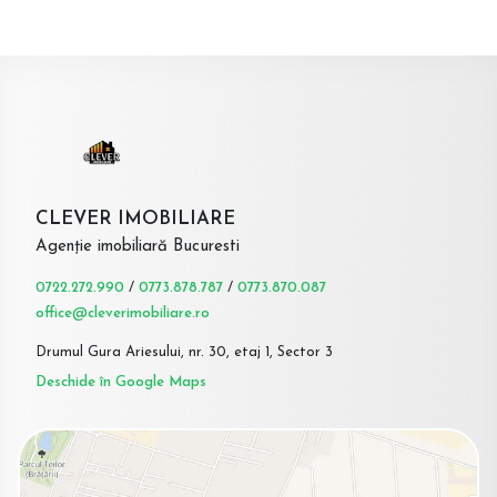
CLEVER IMOBILIARE
Agenție imobiliară Bucuresti
0722.272.990
/
0773.878.787
/
0773.870.087
office@cleverimobiliare.ro
Drumul Gura Ariesului, nr. 30, etaj 1, Sector 3
Deschide în Google Maps