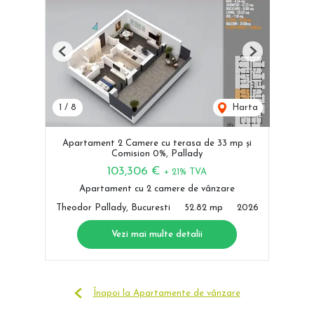
Previous
Next
1
/
8
Harta
Apartament 2 Camere cu terasa de 33 mp și
Comision 0%, Pallady
103,306 €
+ 21% TVA
Apartament cu 2 camere de vânzare
Theodor Pallady, Bucuresti
52.82 mp
2026
Vezi mai multe detalii
Înapoi la Apartamente de vânzare