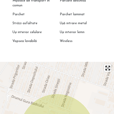
Mijloace de transport în
Parcare deschisă
comun
Parchet
Parchet laminat
Străzi asfaltate
Ușă intrare metal
Uși interior celulare
Uși interior lemn
Vopsea lavabilă
Wireless