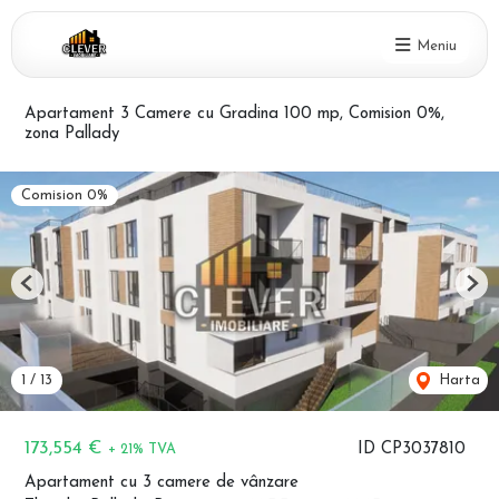
Meniu
Apartament 3 Camere cu Gradina 100 mp, Comision 0%,
zona Pallady
Comision 0%
Previous
Nex
1
/
13
Harta
173,554 €
ID CP3037810
+ 21% TVA
Apartament cu 3 camere de vânzare