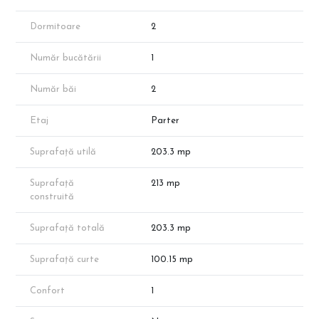
*Apartamentul prezentat face parte din portofoliul
dezvoltatorului, însă disponibilitatea proprietăților poate varia în
Dormitoare
2
funcție de vânzări.
*Suprafața apartamentului menționată în anunț este suprafața
Număr bucătării
1
aproximativă conform schițelor de prezentare. Suprafața exacta
va reieși în urma măsurătorilor cadastrale.
Număr băi
2
Programeaza o vizionare cu reprezentantul direct al
dezvoltatorului!
Etaj
Parter
Suprafață utilă
203.3 mp
Suprafață
213 mp
construită
Suprafață totală
203.3 mp
Suprafață curte
100.15 mp
Confort
1