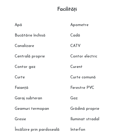
Facilități
Apă
Apometre
Bucătărie închisă
Cadă
Canalizare
CATV
Centrală proprie
Contor electric
Contor gaz
Curent
Curte
Curte comună
Faianță
Ferestre PVC
Garaj subteran
Gaz
Geamuri termopan
Grădină proprie
Gresie
Iluminat stradal
Încălzire prin pardoseală
Interfon