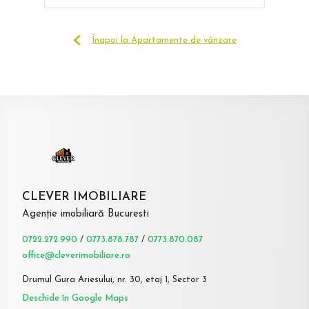
Înapoi la Apartamente de vânzare
CLEVER IMOBILIARE
Agenție imobiliară Bucuresti
0722.272.990
/
0773.878.787
/
0773.870.087
office@cleverimobiliare.ro
Drumul Gura Ariesului, nr. 30, etaj 1, Sector 3
Deschide în Google Maps