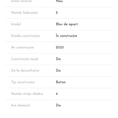
Stare interior
Nou
Număr balcoane
2
Imobil
Bloc de apart.
Stadiu construcție
În construcție
An construcție
2025
Construcție nouă
Da
De la dezvoltator
Da
Tip construcție
Beton
Număr etaje clădire
4
Are demisol
Da