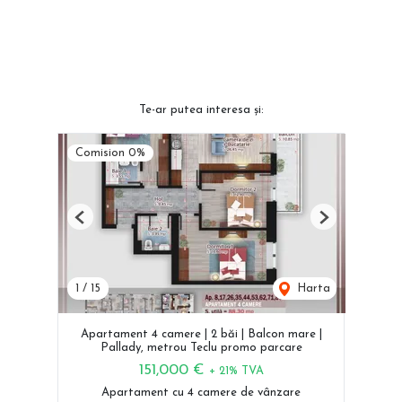
Te-ar putea interesa și:
Comision 0%
Previous
Next
1
/
15
Harta
Apartament 4 camere | 2 băi | Balcon mare |
Pallady, metrou Teclu promo parcare
151,000 €
+ 21% TVA
Apartament cu 4 camere de vânzare