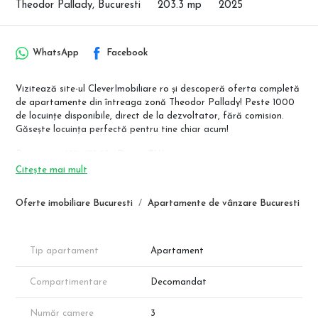
Theodor Pallady, Bucuresti
203.3 mp
2025
WhatsApp
Facebook
Vizitează site-ul CleverImobiliare ro și descoperă oferta completă
de apartamente din întreaga zonă Theodor Pallady! Peste 1000
de locuințe disponibile, direct de la dezvoltator, fără comision.
Găsește locuința perfectă pentru tine chiar acum!
Pret avans 15%: 173.554 Euro + TVA
Citește mai mult
Apartamente premium în zona Theodor Pallady – aproape de
metrou Nicolae Teclu!
Oferte imobiliare Bucuresti
Apartamente de vânzare Bucuresti
Descoperă un nou standard de confort într-un bloc modern, cu
regim redus de înălțime (P+3E), situat în zona Theodor Pallady, la
doar câțiva pași de stația de metrou Nicolae Teclu.
✔ Luminozitate excelentă datorită ferestrelor mari
Tip apartament
Apartament
✔ Încălzire prin pardoseală pentru un confort sporit
✔ Finisaje de calitate, la alegere – personalizează-ți apartamentul
Compartimentare
Decomandat
după bunul plac
✔ Locuri de parcare subterane pentru siguranța mașinii tale
Număr camere
3
✔ Construcție realizată conform normelor în vigoare