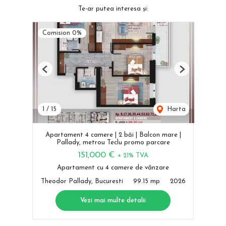
Te-ar putea interesa și:
Comision 0%
Previous
Next
1
/
15
Harta
Apartament 4 camere | 2 băi | Balcon mare |
Pallady, metrou Teclu promo parcare
151,000 €
+ 21% TVA
Apartament cu 4 camere de vânzare
Theodor Pallady, Bucuresti
99.15 mp
2026
Vezi mai multe detalii