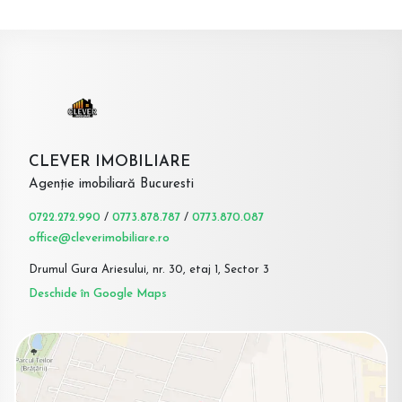
CLEVER IMOBILIARE
Agenție imobiliară Bucuresti
0722.272.990
/
0773.878.787
/
0773.870.087
office@cleverimobiliare.ro
Drumul Gura Ariesului, nr. 30, etaj 1, Sector 3
Deschide în Google Maps