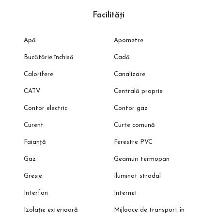
Facilități
Apă
Apometre
Bucătărie închisă
Cadă
Calorifere
Canalizare
CATV
Centrală proprie
Contor electric
Contor gaz
Curent
Curte comună
Faianță
Ferestre PVC
Gaz
Geamuri termopan
Gresie
Iluminat stradal
Interfon
Internet
Izolație exterioară
Mijloace de transport în