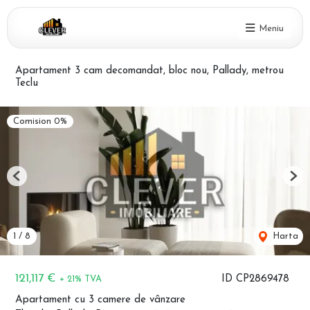
Meniu
Apartament 3 cam decomandat, bloc nou, Pallady, metrou
Teclu
Comision 0%
Previous
Nex
1
/
8
Harta
121,117 €
ID CP2869478
+ 21% TVA
Apartament cu 3 camere de vânzare