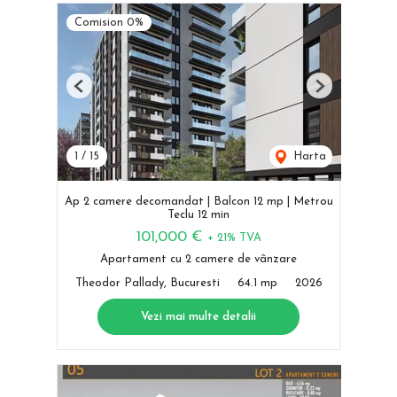
Comision 0%
Previous
Next
1
/
15
Harta
Ap 2 camere decomandat | Balcon 12 mp | Metrou
Teclu 12 min
101,000 €
+ 21% TVA
Apartament cu 2 camere de vânzare
Theodor Pallady, Bucuresti
64.1 mp
2026
Vezi mai multe detalii