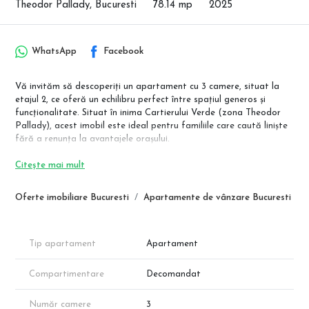
Theodor Pallady, Bucuresti
78.14 mp
2025
WhatsApp
Facebook
Vă invităm să descoperiți un apartament cu 3 camere, situat la
etajul 2, ce oferă un echilibru perfect între spațiul generos și
funcționalitate. Situat în inima Cartierului Verde (zona Theodor
Pallady), acest imobil este ideal pentru familiile care caută liniște
fără a renunța la avantajele orașului.
Detalii Compartimentare:
Citește mai mult
Suprafață Utilă Totală: 78.14 mp (include balcon)
Living: 18.84 mp
Oferte imobiliare Bucuresti
Apartamente de vânzare Bucuresti
Dormitor 1: 16.52 mp
Dormitor 2: 12.16 mp
Hol: 9.45 mp
Băi: 5.24 mp și 3.50 mp
Tip apartament
Apartament
Localizare și Facilități: Proiectul este poziționat strategic în zona
Compartimentare
Decomandat
Titan-Pallady, oferind acces rapid la:
Retail & Shopping: IKEA, Auchan Pallady, Jumbo, Metro,
Număr camere
3
Decathlon, Dedeman, Leroy Merlin.