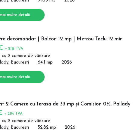
lady, Bucuresti
99.15 mp
2026
mai multe detalii
re decomandat | Balcon 12 mp | Metrou Teclu 12 min
 €
+ 21% TVA
 cu 2 camere de vânzare
lady, Bucuresti
64.1 mp
2026
mai multe detalii
t 2 Camere cu terasa de 33 mp și Comision 0%, Pallady
 €
+ 21% TVA
 cu 2 camere de vânzare
lady, Bucuresti
52.82 mp
2026