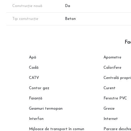
cămin!
Construcție nouă
Da
Tip construcție
Beton
Fac
Apă
Apometre
Cadă
Calorifere
CATV
Centrală propr
Contor gaz
Curent
Faianță
Ferestre PVC
Geamuri termopan
Gresie
Interfon
Internet
Mijloace de transport în comun
Parcare deschi