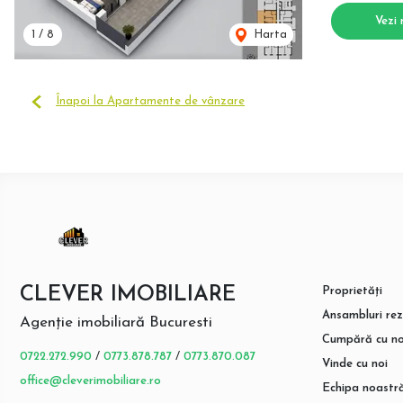
Vezi 
1
/
8
Harta
Înapoi la Apartamente de vânzare
CLEVER IMOBILIARE
Proprietăți
Ansambluri rez
Agenție imobiliară Bucuresti
Cumpără cu no
0722.272.990
/
0773.878.787
/
0773.870.087
Vinde cu noi
office@cleverimobiliare.ro
Echipa noastr