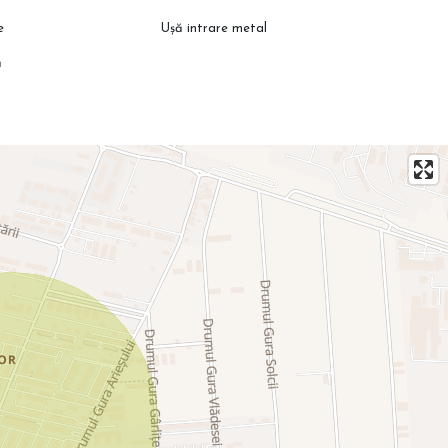
e
Ușă intrare metal
ă