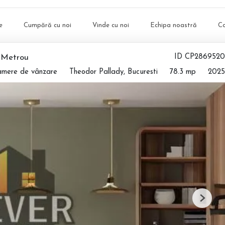
e
Cumpără cu noi
Vinde cu noi
Echipa noastră
C
 Metrou
ID CP2869520
amere de vânzare
Theodor Pallady, Bucuresti
78.3 mp
2025
Next