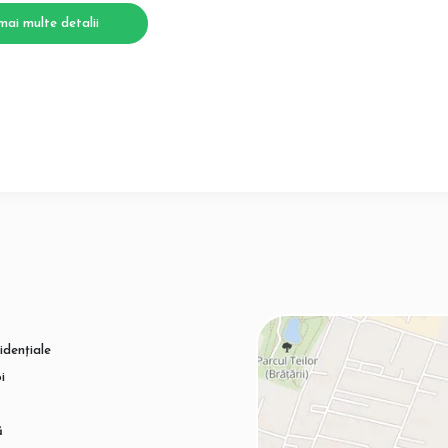
mai multe detalii
idențiale
i
ă