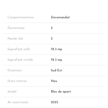
Compartimentare
Decomandat
Dormitoare
2
a Titan-Pallady, oferind acces rapid la:
Număr băi
2
lon, Dedeman, Leroy Merlin.
u și 1 Decembrie 1918.
Suprafață utilă
78.3 mp
inței.
Suprafață totală
78.3 mp
Orientare
Sud-Est
Stare interior
Nou
Imobil
Bloc de apart.
u de prezentare. Apartamentul prezentat face parte din portofoliul
tă va fi stabilită în urma măsurătorilor cadastrale finale.
An construcție
2025
eprezentantul direct al dezvoltatorului și descoperă viitorul tău