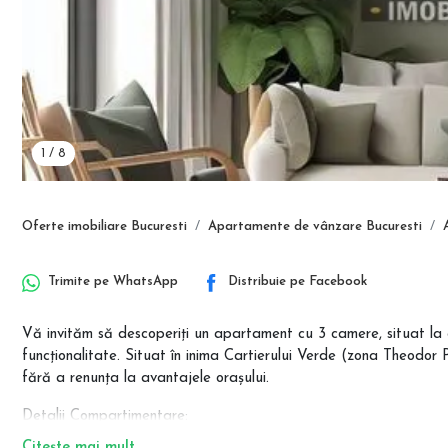
1
/
8
Oferte imobiliare Bucuresti
Apartamente de vânzare Bucuresti
Trimite pe
WhatsApp
Distribuie pe
Facebook
Vă invităm să descoperiți un apartament cu 3 camere, situat la et
funcționalitate. Situat în inima Cartierului Verde (zona Theodor P
fără a renunța la avantajele orașului.
Detalii Compartimentare:
Suprafață Utilă Totală: 78.14 mp (include balcon)
Citește mai mult