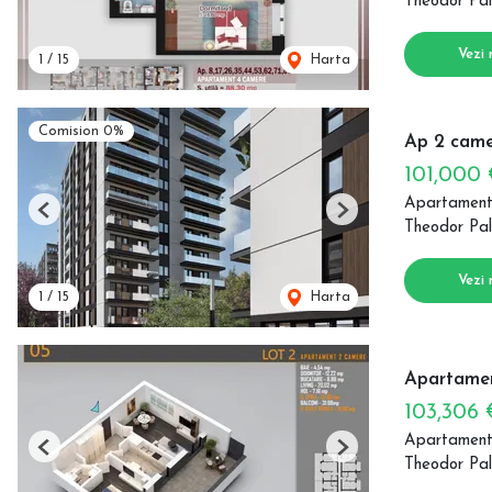
Theodor Pal
Vezi 
1
/
15
Harta
Comision 0%
Ap 2 came
101,000
Apartament
Previous
Next
Theodor Pal
Vezi 
1
/
15
Harta
Apartamen
103,306
Apartament
Previous
Next
Theodor Pal