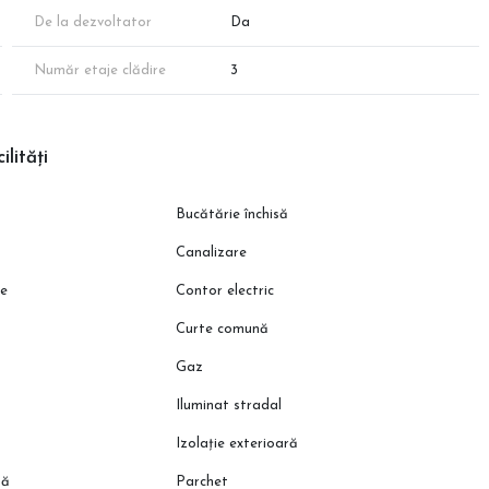
De la dezvoltator
Da
Număr etaje clădire
3
ilități
Bucătărie închisă
Canalizare
ie
Contor electric
Curte comună
Gaz
Iluminat stradal
Izolație exterioară
să
Parchet