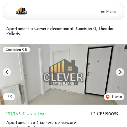
Meniu
Apartament 3 Camere decomandat, Comision 0, Theodor
Pallady
Comision 0%
Previous
Nex
1
/
9
Harta
121,365 €
ID CP3120052
+ 21% TVA
Apartament cu 3 camere de vânzare