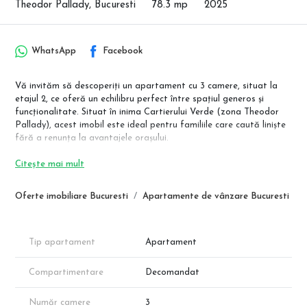
Theodor Pallady, Bucuresti
78.3 mp
2025
WhatsApp
Facebook
Vă invităm să descoperiți un apartament cu 3 camere, situat la
etajul 2, ce oferă un echilibru perfect între spațiul generos și
funcționalitate. Situat în inima Cartierului Verde (zona Theodor
Pallady), acest imobil este ideal pentru familiile care caută liniște
fără a renunța la avantajele orașului.
Detalii Compartimentare:
Citește mai mult
Suprafață Utilă Totală: 78.14 mp (include balcon)
Living: 18.84 mp
Oferte imobiliare Bucuresti
Apartamente de vânzare Bucuresti
Bucatarie:8.7 mp
Dormitor 1: 16.77 mp
Dormitor 2: 12.16 mp
Hol: 9.45 mp
Tip apartament
Apartament
Băi: 5.18 mp și 3.54 mp
Compartimentare
Decomandat
Localizare și Facilități: Proiectul este poziționat strategic în zona
Titan-Pallady, oferind acces rapid la:
Număr camere
3
Retail & Shopping: IKEA, Auchan Pallady, Jumbo, Metro,