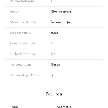
Număr balcoane
1
Imobil
Bloc de apart.
Stadiu construcție
În construcție
An construcție
2025
Construcție nouă
Da
De la dezvoltator
Da
Tip construcție
Beton
Număr etaje clădire
3
Facilități
Apă
Apometre