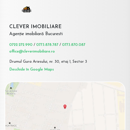
CLEVER IMOBILIARE
Agenție imobiliară Bucuresti
0722.272.990
/
0773.878.787
/
0773.870.087
office@cleverimobiliare.ro
Drumul Gura Ariesului, nr. 30, etaj 1, Sector 3
Deschide în Google Maps