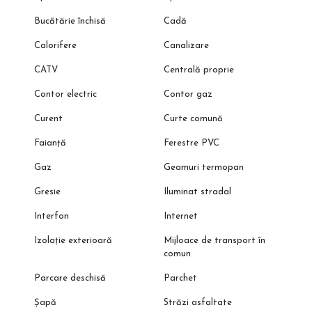
Bucătărie închisă
Cadă
Calorifere
Canalizare
CATV
Centrală proprie
Contor electric
Contor gaz
Curent
Curte comună
Faianță
Ferestre PVC
Gaz
Geamuri termopan
Gresie
Iluminat stradal
Interfon
Internet
Izolație exterioară
Mijloace de transport în
comun
Parcare deschisă
Parchet
Șapă
Străzi asfaltate