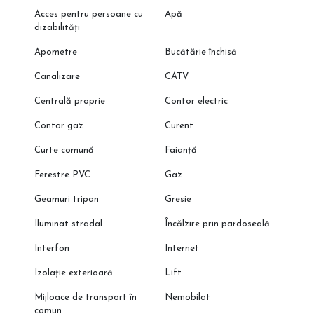
Acces pentru persoane cu
Apă
dizabilități
Apometre
Bucătărie închisă
Canalizare
CATV
Centrală proprie
Contor electric
Contor gaz
Curent
Curte comună
Faianță
Ferestre PVC
Gaz
Geamuri tripan
Gresie
Iluminat stradal
Încălzire prin pardoseală
Interfon
Internet
Izolație exterioară
Lift
Mijloace de transport în
Nemobilat
comun