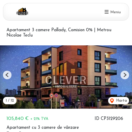
Meniu
Apartament 3 camere Pallady, Comision 0% | Metrou
Nicolae Teclu
Previous
Nex
1
/
12
Harta
105,840 €
ID CP3129206
+ 21% TVA
Apartament cu 3 camere de vânzare