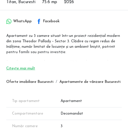
Titan, Bucuresti
75.6 mp
2026
WhatsApp
Facebook
Apartament cu 3 camere situat într-un proiect rezidențial modern
din zona Theodor Pallady – Sector 3. Clădire cu regim redus de
înălțime, număr limitat de locuințe și un ambient liniștit, potrivit
pentru familii sau pentru investiție.
Suprafața utilă este de aproximativ 68,8 mp, la care se adaugă
logie de 6,8 mp, rezultând o suprafață totală de 75,6 mp.
Citește mai mult
Înălțime camere: 2,70 m.
Oferte imobiliare Bucuresti
Apartamente de vânzare Bucuresti
Compartimentare
Living: 18,7 mp
Bucătărie separată: 8,5 mp
Dormitor 1: 13,6 mp
Tip apartament
Apartament
Dormitor 2: 12,7 mp
Baie 1: 2,8 mp
Compartimentare
Decomandat
Baie 2: 5 mp
Hol: 7,5 mp
Număr camere
3
Logie: 6,8 mp