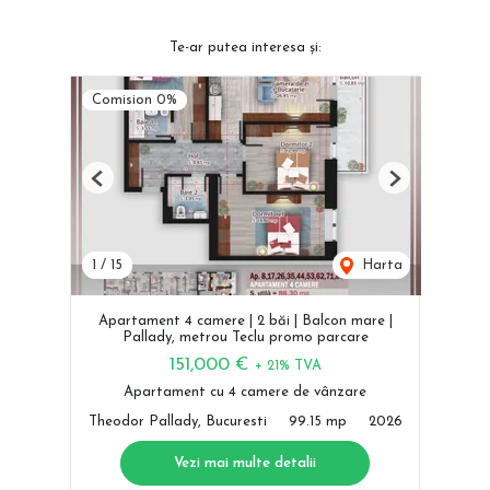
Te-ar putea interesa și:
Comision 0%
Previous
Next
1
/
15
Harta
Apartament 4 camere | 2 băi | Balcon mare |
Pallady, metrou Teclu promo parcare
151,000 €
+ 21% TVA
Apartament cu 4 camere de vânzare
Theodor Pallady, Bucuresti
99.15 mp
2026
Vezi mai multe detalii