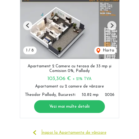
Previous
Next
1
/
8
Harta
Apartament 2 Camere cu terasa de 33 mp și
Comision 0%, Pallady
103,306 €
+ 21% TVA
Apartament cu 2 camere de vânzare
Theodor Pallady, Bucuresti
52.82 mp
2026
Vezi mai multe detalii
Înapoi la Apartamente de vânzare