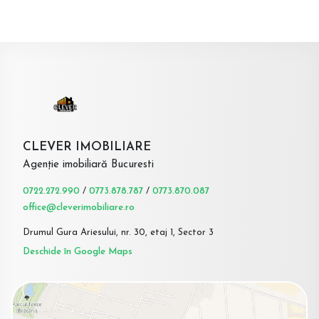
CLEVER IMOBILIARE
Agenție imobiliară Bucuresti
0722.272.990
/
0773.878.787
/
0773.870.087
office@cleverimobiliare.ro
Drumul Gura Ariesului, nr. 30, etaj 1, Sector 3
Deschide în Google Maps