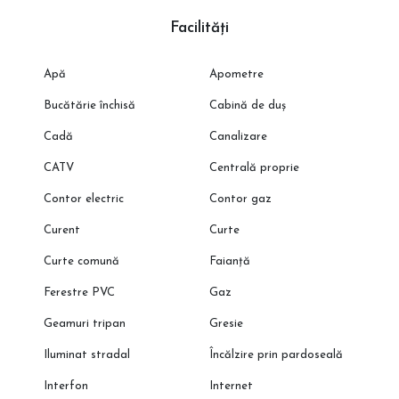
Facilități
Apă
Apometre
Bucătărie închisă
Cabină de duș
Cadă
Canalizare
CATV
Centrală proprie
Contor electric
Contor gaz
Curent
Curte
Curte comună
Faianță
Ferestre PVC
Gaz
Geamuri tripan
Gresie
Iluminat stradal
Încălzire prin pardoseală
Interfon
Internet