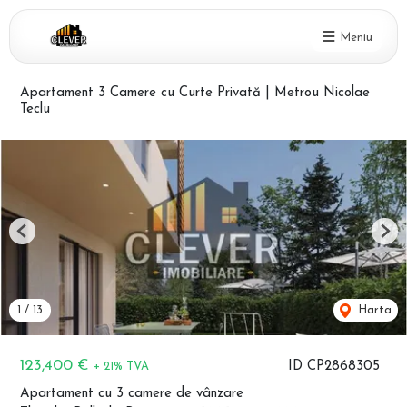
Meniu
Apartament 3 Camere cu Curte Privată | Metrou Nicolae
Teclu
Previous
Nex
1
/
13
Harta
123,400 €
ID CP2868305
+ 21% TVA
Apartament cu 3 camere de vânzare