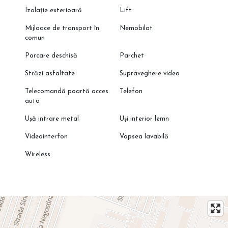
Izolație exterioară
Lift
Mijloace de transport în
Nemobilat
comun
Parcare deschisă
Parchet
Străzi asfaltate
Supraveghere video
Telecomandă poartă acces
Telefon
auto
Ușă intrare metal
Uși interior lemn
Videointerfon
Vopsea lavabilă
Wireless