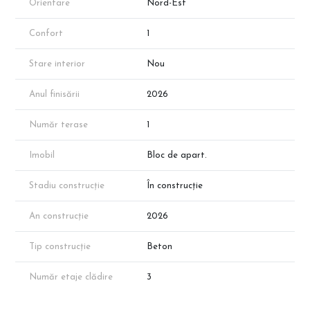
Orientare
Nord-Est
Direct Dezvoltator - Fără Comision! Vizitează site-ul
CleverImobiliare.ro și descoperă oferta completă de peste 1000
Confort
1
de locuințe disponibile în întreaga zonă Theodor Pallady!
Apartamentul prezentat face parte din portofoliul
dezvoltatorului, însă disponibilitatea proprietăților poate varia în
Stare interior
Nou
funcție de vânzări. Suprafața exactă va reieși în urma
măsurătorilor cadastrale.
Anul finisării
2026
📞 Programează o vizionare cu reprezentantul direct al
dezvoltatorului!
Număr terase
1
Imobil
Bloc de apart.
Stadiu construcție
În construcție
An construcție
2026
Tip construcție
Beton
Număr etaje clădire
3