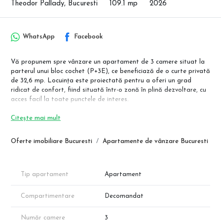
Theodor Pallady, Bucuresti
109.1 mp
2026
WhatsApp
Facebook
Vă propunem spre vânzare un apartament de 3 camere situat la
parterul unui bloc cochet (P+3E), ce beneficiază de o curte privată
de 32,6 mp. Locuința este proiectată pentru a oferi un grad
ridicat de confort, fiind situată într-o zonă în plină dezvoltare, cu
acces facil la toate punctele de interes.
📍 Locație și Avantaje:
Citește mai mult
Transport: Localizare excelentă, la 12 min de mers pe jos de stația
de metrou Nicolae Teclu.
Oferte imobiliare Bucuresti
Apartamente de vânzare Bucuresti
Shopping: În imediata apropiere de zona comercială Pallady
(IKEA, Auchan, Leroy Merlin, Metro).
Agrement: Acces rapid la Parcul Teilor și unități de învățământ de
stat și private.
Tip apartament
Apartament
📐 Detalii Apartament (Nr. 05):
Compartimentare
Decomandat
Suprafață Utilă: 76,5 mp.
Curte Privată: 32,6 mp.
Număr camere
3
Compartimentare Inteligentă: