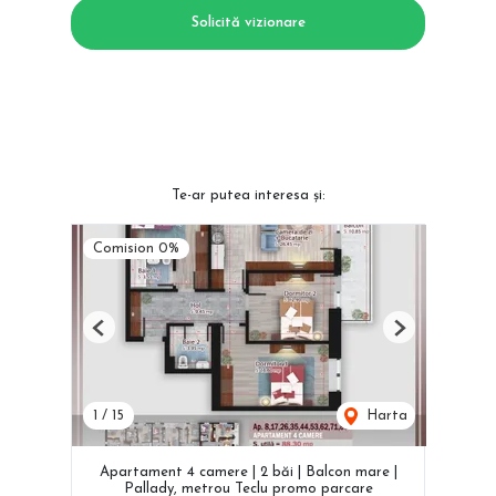
Solicită vizionare
Te-ar putea interesa și:
Comision 0%
Previous
Next
1
/
15
Harta
Apartament 4 camere | 2 băi | Balcon mare |
Pallady, metrou Teclu promo parcare