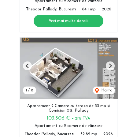
Apartament cu 2 camere de vânzare
Theodor Pallady, Bucuresti
64.1 mp
2026
Vezi mai multe detalii
Previous
Next
1
/
8
Harta
Apartament 2 Camere cu terasa de 33 mp și
Comision 0%, Pallady
103,306 €
+ 21% TVA
Apartament cu 2 camere de vânzare
Theodor Pallady, Bucuresti
52.82 mp
2026