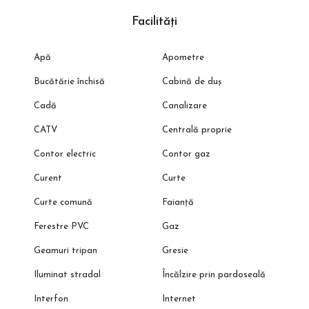
Facilități
Apă
Apometre
Bucătărie închisă
Cabină de duș
Cadă
Canalizare
CATV
Centrală proprie
Contor electric
Contor gaz
Curent
Curte
Curte comună
Faianță
Ferestre PVC
Gaz
Geamuri tripan
Gresie
Iluminat stradal
Încălzire prin pardoseală
Interfon
Internet