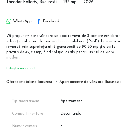
Theodor Pallady, Bucuresti
133 mp
2026
WhatsApp
Facebook
Vă propunem spre vânzare un apartament de 3 camere echilibrat
și funcțional, situat la parterul unui imobil nou (P+3E). Locuința se
remarcă prin suprafața utilă generoasă de 90,50 mp și o curte
privată de 42,50 mp, fiind soluția ideală pentru un stil de viață
modern.
📍 Locație și Avantaje:
Citește mai mult
Transport: Localizare strategică, la doar câțiva pași de stația de
metrou Nicolae Teclu.
Oferte imobiliare Bucuresti
Apartamente de vânzare Bucuresti
Shopping & Facilități: Acces rapid la Complexul Comercial Pallady
(IKEA, Auchan, Leroy Merlin, Metro), unități de învățământ și
Parcul Teilor.
Exclusivitate: Proiect cu regim mic de înălțime, oferind intimitate și
Tip apartament
Apartament
o comunitate restrânsă.
Compartimentare
Decomandat
📐 Detalii Apartament:
Suprafață Utilă: 90,50 mp.
Număr camere
3
Curte Privată: 42,50 mp.