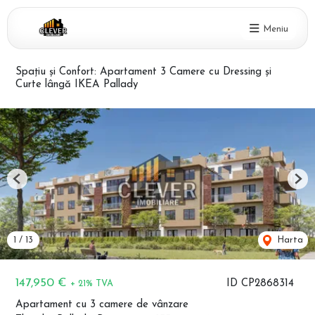
Meniu
Spațiu și Confort: Apartament 3 Camere cu Dressing și
Curte lângă IKEA Pallady
Previous
Nex
1
/
13
Harta
147,950 €
ID CP2868314
+ 21% TVA
Apartament cu 3 camere de vânzare