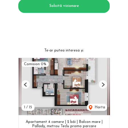
Solicită vizionare
Te-ar putea interesa și:
Comision 0%
Previous
Next
1
/
15
Harta
Apartament 4 camere | 2 băi | Balcon mare |
Pallady, metrou Teclu promo parcare