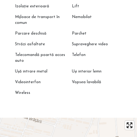
Izolație exterioară
Lift
Mijloace de transport în
Nemobilat
comun
Parcare deschisă
Parchet
Străzi asfaltate
Supraveghere video
Telecomandă poartă acces
Telefon
auto
Ușă intrare metal
Uși interior lemn
Videointerfon
Vopsea lavabilă
Wireless