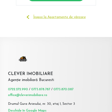
Înapoi la Apartamente de vânzare
CLEVER IMOBILIARE
Agenție imobiliară Bucuresti
0722.272.990
/
0773.878.787
/
0773.870.087
office@cleverimobiliare.ro
Drumul Gura Ariesului, nr. 30, etaj 1, Sector 3
Deschide în Google Maps