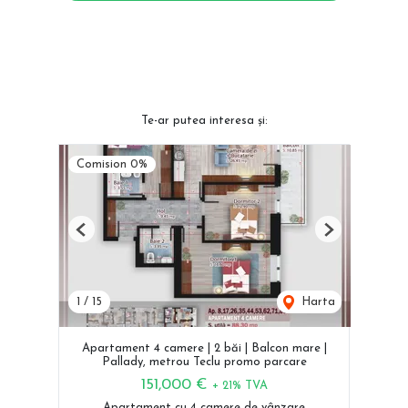
Te-ar putea interesa și:
Comision 0%
Previous
Next
1
/
15
Harta
Apartament 4 camere | 2 băi | Balcon mare |
Pallady, metrou Teclu promo parcare
151,000 €
+ 21% TVA
Apartament cu 4 camere de vânzare