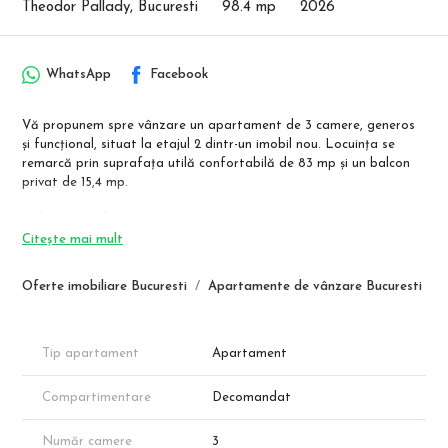
Theodor Pallady, Bucuresti
98.4 mp
2026
WhatsApp
Facebook
Vă propunem spre vânzare un apartament de 3 camere, generos
și funcțional, situat la etajul 2 dintr-un imobil nou. Locuința se
remarcă prin suprafața utilă confortabilă de 83 mp și un balcon
privat de 15,4 mp.
📍 Locație și Avantaje:
Transport: Localizare strategică, la doar câțiva pași de stația de
Citește mai mult
metrou Nicolae Teclu.
Shopping & Facilități: Acces rapid la Complexul Comercial Pallady
Oferte imobiliare Bucuresti
Apartamente de vânzare Bucuresti
(IKEA, Auchan, Leroy Merlin, Metro), unități de învățământ și
Parcul Teilor.
Exclusivitate: Proiect cu regim mic de înălțime, oferind intimitate și
o comunitate restrânsă.
Tip apartament
Apartament
📐 Detalii Apartament:
Compartimentare
Decomandat
Suprafață Utilă: 83 mp.
Balcon: 15,4 mp.
Număr camere
3
Compartimentare Completă: