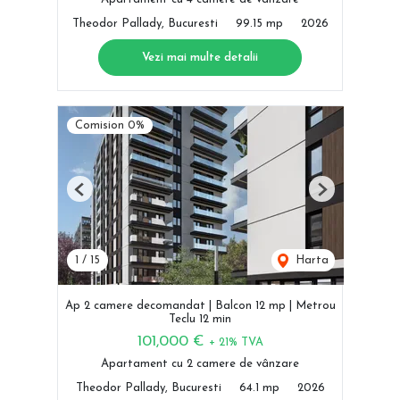
Theodor Pallady, Bucuresti
99.15 mp
2026
Vezi mai multe detalii
Comision 0%
Previous
Next
1
/
15
Harta
Ap 2 camere decomandat | Balcon 12 mp | Metrou
Teclu 12 min
101,000 €
+ 21% TVA
Apartament cu 2 camere de vânzare
Theodor Pallady, Bucuresti
64.1 mp
2026