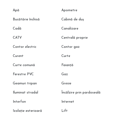
Apă
Apometre
Bucătărie închisă
Cabină de duș
Cadă
Canalizare
CATV
Centrală proprie
Contor electric
Contor gaz
Curent
Curte
Curte comună
Faianță
Ferestre PVC
Gaz
Geamuri tripan
Gresie
Iluminat stradal
Încălzire prin pardoseală
Interfon
Internet
Izolație exterioară
Lift