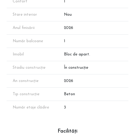
Confort
1
Direct Dezvoltator - Fără Comision! Vizitează site-ul
Stare interior
Nou
CleverImobiliare.ro pentru mai multe detalii.
Notă: Disponibilitatea proprietăților poate varia. Suprafața
Anul finisării
2026
exactă va reieși în urma măsurătorilor cadastrale.
Număr balcoane
1
📞 Programează o vizionare cu reprezentantul direct al
dezvoltatorului!
Imobil
Bloc de apart.
Stadiu construcție
În construcție
An construcție
2026
Tip construcție
Beton
Număr etaje clădire
3
Facilități