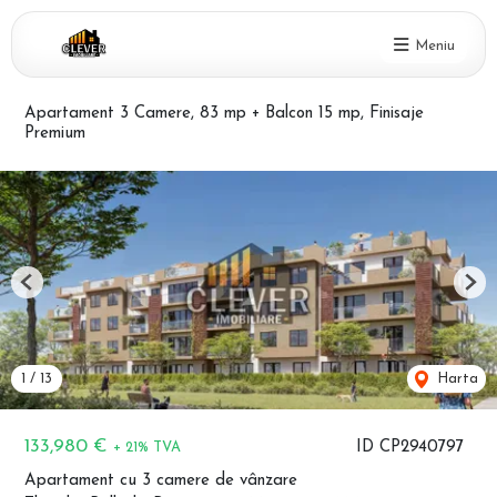
Meniu
Apartament 3 Camere, 83 mp + Balcon 15 mp, Finisaje
Premium
Previous
Nex
1
/
13
Harta
133,980 €
ID CP2940797
+ 21% TVA
Apartament cu 3 camere de vânzare