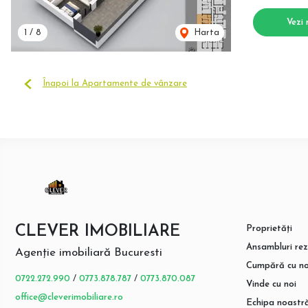
Vezi 
1
/
8
Harta
Înapoi la Apartamente de vânzare
CLEVER IMOBILIARE
Proprietăți
Ansambluri rez
Agenție imobiliară Bucuresti
Cumpără cu no
0722.272.990
/
0773.878.787
/
0773.870.087
Vinde cu noi
office@cleverimobiliare.ro
Echipa noastr