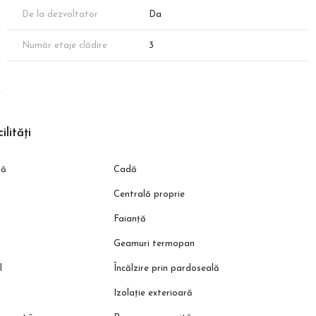
lui!
De la dezvoltator
Da
Număr etaje clădire
3
ilități
să
Cadă
Centrală proprie
Faianță
Geamuri termopan
l
Încălzire prin pardoseală
Izolație exterioară