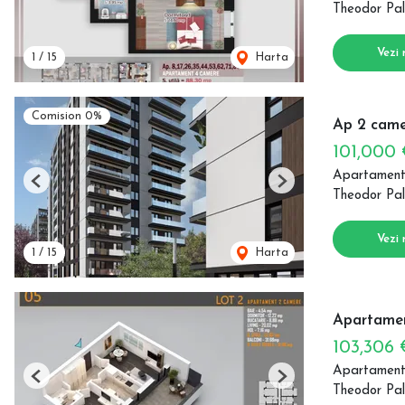
Theodor Pal
Vezi 
1
/
15
Harta
Comision 0%
Ap 2 came
101,000
Apartament
Previous
Next
Theodor Pal
Vezi 
1
/
15
Harta
Apartamen
103,306
Apartament
Previous
Next
Theodor Pal