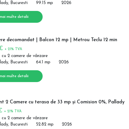
lady, Bucuresti
99.15 mp
2026
mai multe detalii
re decomandat | Balcon 12 mp | Metrou Teclu 12 min
 €
+ 21% TVA
 cu 2 camere de vânzare
lady, Bucuresti
64.1 mp
2026
mai multe detalii
t 2 Camere cu terasa de 33 mp și Comision 0%, Pallady
 €
+ 21% TVA
 cu 2 camere de vânzare
lady, Bucuresti
52.82 mp
2026