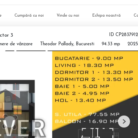
e
Cumpără cu noi
Vinde cu noi
Echipa noastră
C
ctor 3
ID CP2837912
mere de vânzare
Theodor Pallady, Bucuresti
94.33 mp
2025
Next