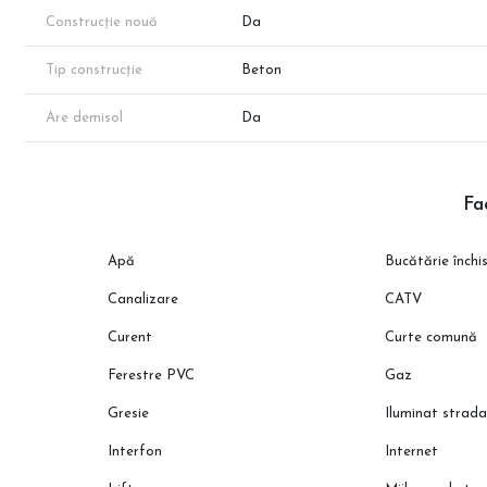
Programeaza o vizionare cu reprezentantul direct al dezvoltatoru
Construcție nouă
Da
Tip construcție
Beton
Are demisol
Da
Fac
Apă
Bucătărie închi
Canalizare
CATV
Curent
Curte comună
Ferestre PVC
Gaz
Gresie
Iluminat strada
Interfon
Internet