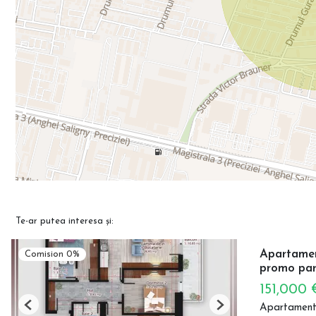
Te-ar putea interesa și:
Apartament
Comision 0%
promo par
151,000
Apartament
Previous
Next