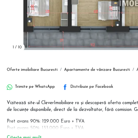
1
/
10
Oferte imobiliare Bucuresti
Apartamente de vânzare Bucuresti
Trimite pe
WhatsApp
Distribuie pe
Facebook
Vizitează site-ul CleverImobiliare ro și descoperă oferta comp
de locuințe disponibile, direct de la dezvoltator, fără comision. 
Pret avans 90%: 129.000 Euro + TVA
Pret avans 50%: 133.000 Euro + TVA
Pret avans 20%: 137.000 Euro + TVA
Citește mai mult