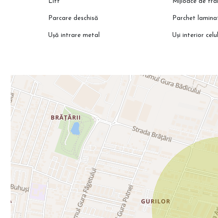
Lift
Mijloace de tr
Parcare deschisă
Parchet lamina
Ușă intrare metal
Uși interior celu