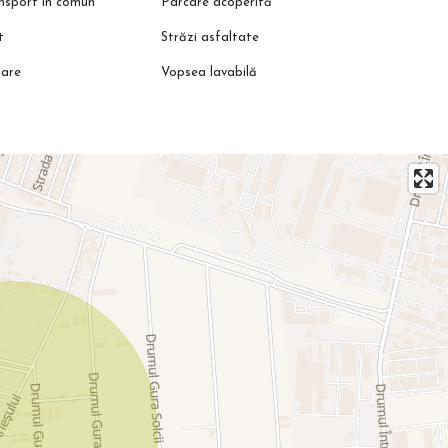
ansport în comun
Parcare acoperită
t
Străzi asfaltate
lare
Vopsea lavabilă