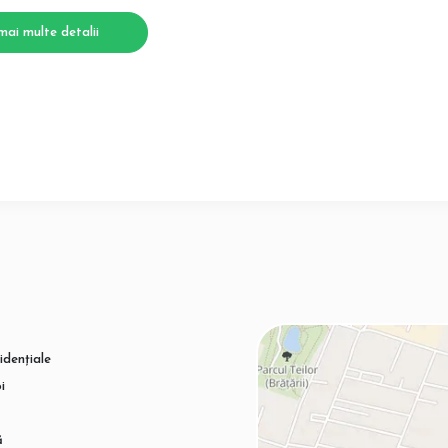
mai multe detalii
idențiale
i
ă