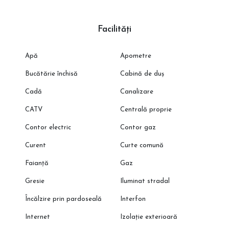
Facilități
Apă
Apometre
Bucătărie închisă
Cabină de duș
Cadă
Canalizare
CATV
Centrală proprie
Contor electric
Contor gaz
Curent
Curte comună
Faianță
Gaz
Gresie
Iluminat stradal
Încălzire prin pardoseală
Interfon
Internet
Izolație exterioară