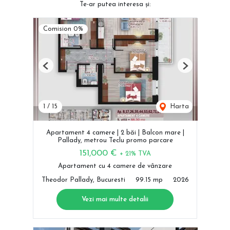
Te-ar putea interesa și:
Comision 0%
Previous
Next
1
/
15
Harta
Apartament 4 camere | 2 băi | Balcon mare |
Pallady, metrou Teclu promo parcare
151,000 €
+ 21% TVA
Apartament cu 4 camere de vânzare
Theodor Pallady, Bucuresti
99.15 mp
2026
Vezi mai multe detalii