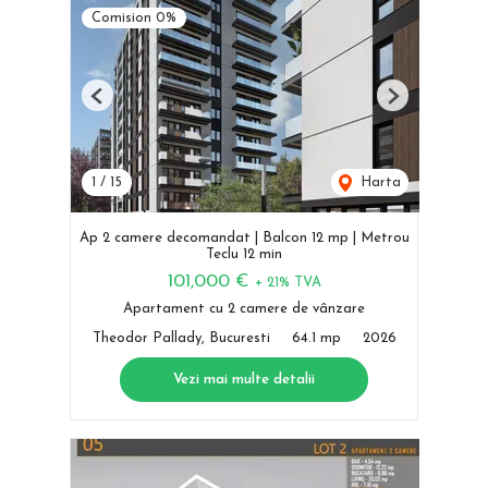
Comision 0%
Previous
Next
1
/
15
Harta
Ap 2 camere decomandat | Balcon 12 mp | Metrou
Teclu 12 min
101,000 €
+ 21% TVA
Apartament cu 2 camere de vânzare
Theodor Pallady, Bucuresti
64.1 mp
2026
Vezi mai multe detalii