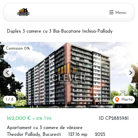
Meniu
Duplex 3 camere cu 3 Bai-Bucatarie Inchisa-Pallady
Comision 0%
Previous
Nex
1
/
8
Harta
162,000 €
ID CP2885981
+ 21% TVA
Apartament cu 3 camere de vânzare
Theodor Pallady, Bucuresti
127.16 mp
2025