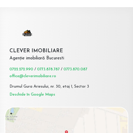
CLEVER IMOBILIARE
Agenție imobiliară Bucuresti
0722.272.990
/
0773.878.787
/
0773.870.087
office@cleverimobiliare.ro
Drumul Gura Ariesului, nr. 30, etaj 1, Sector 3
Deschide în Google Maps