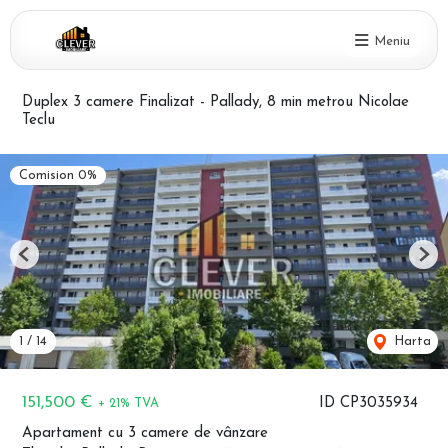
Meniu
Duplex 3 camere Finalizat - Pallady, 8 min metrou Nicolae
Teclu
Comision 0%
Previous
Nex
1
/
14
Harta
151,500 €
ID CP3035934
+ 21% TVA
Apartament cu 3 camere de vânzare