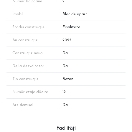
Număr balcoane
2
Imobil
Bloc de apart.
Stadiu construcție
Finalizată
An construcție
2025
Construcție nouă
Da
De la dezvoltator
Da
Tip construcție
Beton
Număr etaje clădire
12
Are demisol
Da
Facilități