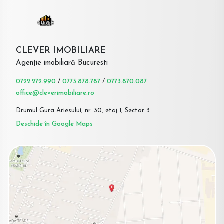
CLEVER IMOBILIARE
Agenție imobiliară Bucuresti
0722.272.990
/
0773.878.787
/
0773.870.087
office@cleverimobiliare.ro
Drumul Gura Ariesului, nr. 30, etaj 1, Sector 3
Deschide în Google Maps