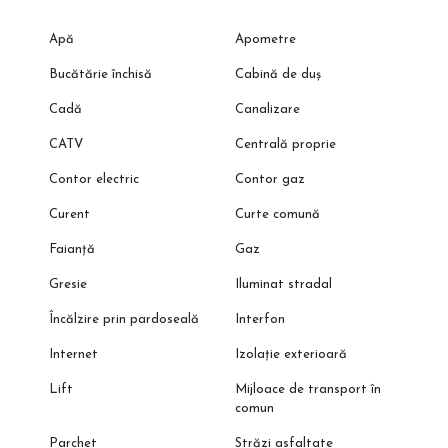
Apă
Apometre
Bucătărie închisă
Cabină de duș
Cadă
Canalizare
CATV
Centrală proprie
Contor electric
Contor gaz
Curent
Curte comună
Faianță
Gaz
Gresie
Iluminat stradal
Încălzire prin pardoseală
Interfon
Internet
Izolație exterioară
Lift
Mijloace de transport în
comun
Parchet
Străzi asfaltate