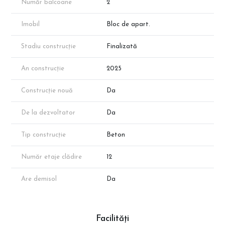
Număr balcoane
2
Imobil
Bloc de apart.
Stadiu construcție
Finalizată
An construcție
2025
Construcție nouă
Da
De la dezvoltator
Da
Tip construcție
Beton
Număr etaje clădire
12
Are demisol
Da
Facilități