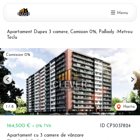
Meniu
Apartament Dupex 3 camere, Comision 0%, Pallady -Metrou
Teclu
Comision 0%
Previous
Nex
1
/
8
Harta
164,500 €
ID CP3037824
+ 21% TVA
Apartament cu 3 camere de vânzare