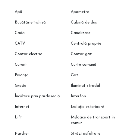
Apă
Apometre
Bucătărie închisă
Cabină de duș
Cadă
Canalizare
CATV
Centrală proprie
Contor electric
Contor gaz
Curent
Curte comună
Faianță
Gaz
Gresie
Iluminat stradal
Încălzire prin pardoseală
Interfon
Internet
Izolație exterioară
Lift
Mijloace de transport în
comun
Parchet
Străzi asfaltate