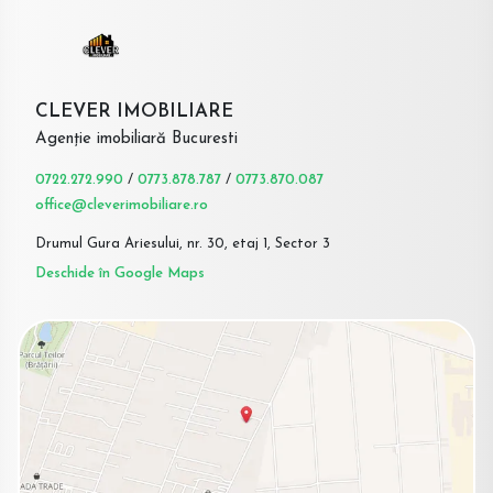
CLEVER IMOBILIARE
Agenție imobiliară Bucuresti
0722.272.990
/
0773.878.787
/
0773.870.087
office@cleverimobiliare.ro
Drumul Gura Ariesului, nr. 30, etaj 1, Sector 3
Deschide în Google Maps