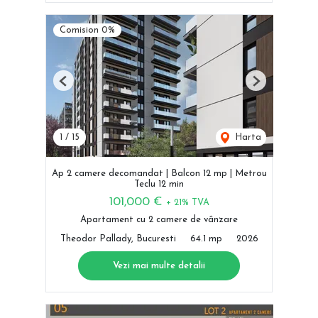
Comision 0%
Previous
Next
1
/
15
Harta
Ap 2 camere decomandat | Balcon 12 mp | Metrou
Teclu 12 min
101,000 €
+ 21% TVA
Apartament cu 2 camere de vânzare
Theodor Pallady, Bucuresti
64.1 mp
2026
Vezi mai multe detalii