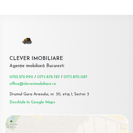
CLEVER IMOBILIARE
Agenție imobiliară Bucuresti
0722.272.990
/
0773.878.787
/
0773.870.087
office@cleverimobiliare.ro
Drumul Gura Ariesului, nr. 30, etaj 1, Sector 3
Deschide în Google Maps