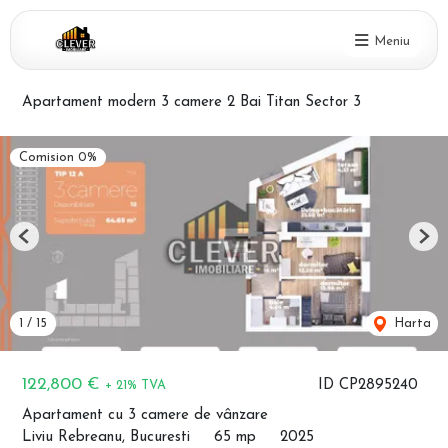
Meniu
Apartament modern 3 camere 2 Bai Titan Sector 3
Comision 0%
Previous
Nex
1
/
15
Harta
122,800 €
ID CP2895240
+ 21% TVA
Apartament cu 3 camere de vânzare
Liviu Rebreanu, Bucuresti
65 mp
2025