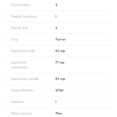
astfel încât să respecte riguros normativele și reglementările în
Dormitoare
2
vigoare, pentru a asigura rezistență și stabilitate în cazul
cutremurelor, în conformitate cu normativele în vigoare.
Număr bucătării
1
Imobilul este pozitionat în zona Theodor Pallady, în Cartierul
Verde, ce imbina proximitatea fata de bulevardele importante ale
Număr băi
2
cartierului Titan, beneficiind in acelasi timp de zone verzi ample.
Ansamblul se afla in apropierea principalelor atractii și spatii de
socializare din zona Titan (Auchan Titan, Iris Mall, Jumbo, Ikea,
Etaj
Parter
Decathlon, Jysk, Leroy Merlin, Dedeman, Metro, etc.), dar si cu
acces rapid catre mijloacele de transport, pentru ca tu sa ajungi
Suprafață utilă
65 mp
repede la statiile de metrou, Nicolae Teclu sau 1 Decembrie 1918.
Fotografiile reprezinta propuneri de amenajare si sunt cu titlu de
Suprafață
77 mp
prezentare.
construită
*Apartamentul prezentat face parte din portofoliul
dezvoltatorului, însă disponibilitatea proprietăților poate varia în
Suprafață totală
65 mp
funcție de vânzări.
*Suprafața apartamentului menționată în anunț este suprafața
aproximativă conform schițelor de prezentare. Suprafața exacta
Disponibilitate
2026
va reieși în urma măsurătorilor cadastrale.
Programeaza o vizionare cu reprezentantul direct al
Confort
1
dezvoltatorului!
Stare interior
Nou