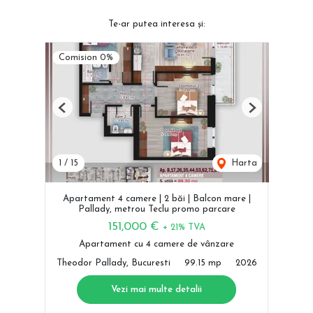
Te-ar putea interesa și:
Comision 0%
Previous
Next
1
/
15
Harta
Apartament 4 camere | 2 băi | Balcon mare |
Pallady, metrou Teclu promo parcare
151,000 €
+ 21% TVA
Apartament cu 4 camere de vânzare
Theodor Pallady, Bucuresti
99.15 mp
2026
Vezi mai multe detalii