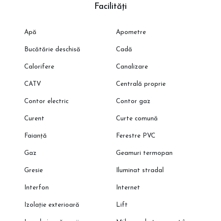
Facilități
Apă
Apometre
Bucătărie deschisă
Cadă
Calorifere
Canalizare
CATV
Centrală proprie
Contor electric
Contor gaz
Curent
Curte comună
Faianță
Ferestre PVC
Gaz
Geamuri termopan
Gresie
Iluminat stradal
Interfon
Internet
Izolație exterioară
Lift