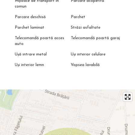
Mijloace de transport în
Parcare acoperită
comun
Parcare deschisă
Parchet
Parchet laminat
Străzi asfaltate
Telecomandă poartă acces
Telecomandă poartă garaj
auto
Ușă intrare metal
Uși interior celulare
Uși interior lemn
Vopsea lavabilă