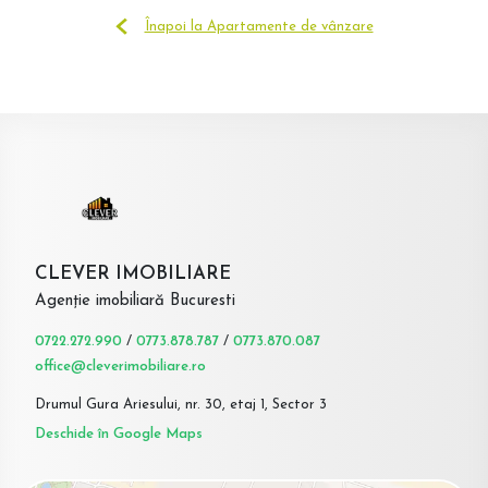
Înapoi la Apartamente de vânzare
CLEVER IMOBILIARE
Agenție imobiliară Bucuresti
0722.272.990
/
0773.878.787
/
0773.870.087
office@cleverimobiliare.ro
Drumul Gura Ariesului, nr. 30, etaj 1, Sector 3
Deschide în Google Maps