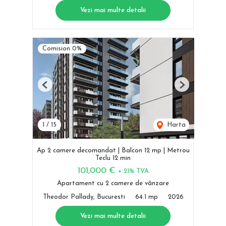
Vezi mai multe detalii
Comision 0%
Previous
Next
1
/
15
Harta
Ap 2 camere decomandat | Balcon 12 mp | Metrou
Teclu 12 min
101,000 €
+ 21% TVA
Apartament cu 2 camere de vânzare
Theodor Pallady, Bucuresti
64.1 mp
2026
Vezi mai multe detalii