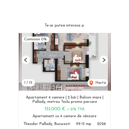
Te-ar putea interesa și:
Comision 0%
Previous
Next
1
/
15
Harta
Apartament 4 camere | 2 băi | Balcon mare |
Pallady, metrou Teclu promo parcare
151,000 €
+ 21% TVA
Apartament cu 4 camere de vânzare
Theodor Pallady, Bucuresti
99.15 mp
2026