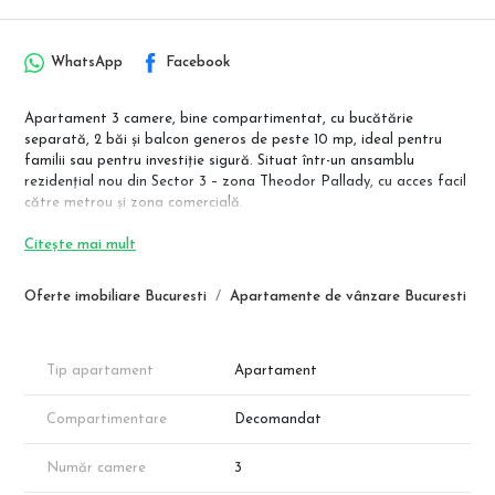
WhatsApp
Facebook
Apartament 3 camere, bine compartimentat, cu bucătărie
separată, 2 băi și balcon generos de peste 10 mp, ideal pentru
familii sau pentru investiție sigură. Situat într-un ansamblu
rezidențial nou din Sector 3 – zona Theodor Pallady, cu acces facil
către metrou și zona comercială.
Apartamentele se predau la cheie, cu băi complet utilate, iar
Citește mai mult
finisajele pot fi alese de client, în funcție de stadiul construcției.
Oferte imobiliare Bucuresti
Apartamente de vânzare Bucuresti
📍 Stația de metrou Nicolae Teclu – aproximativ 12 minute de mers
pe jos.
📐 Compartimentare & suprafețe (conform schiței)
Tip apartament
Apartament
Suprafață utilă: 74,85 mp
Suprafață balcon: 10,10 mp
Compartimentare
Decomandat
Suprafață totală: 84,95 mp
Compartimentare:
Număr camere
3
Cameră de zi: 19,90 mp