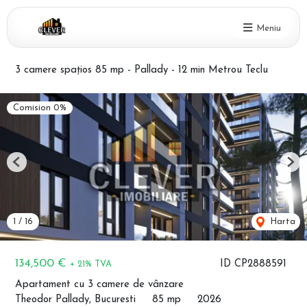
Meniu
3 camere spațios 85 mp - Pallady - 12 min Metrou Teclu
Comision 0%
Previous
Nex
1
/
16
Harta
134,500 €
ID CP2888591
+ 21% TVA
Apartament cu 3 camere de vânzare
Theodor Pallady, Bucuresti
85 mp
2026