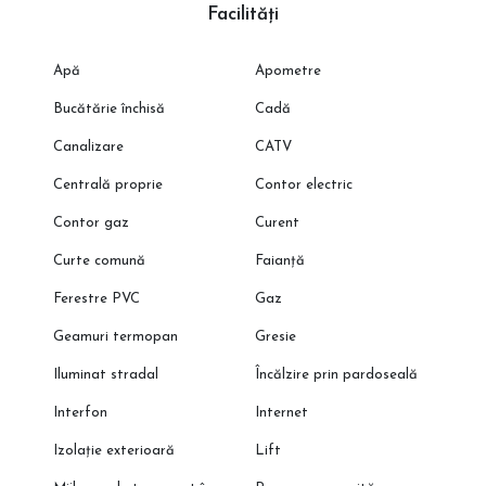
Facilități
📞 Programează o vizionare cu reprezentantul direct al
dezvoltatorului!
Apă
Apometre
🌐 Descoperă oferta completă pe CleverImobiliare.ro – peste 1000
de apartamente disponibile, direct de la dezvoltator, fără
Bucătărie închisă
Cadă
comision.
Canalizare
CATV
Centrală proprie
Contor electric
Contor gaz
Curent
Curte comună
Faianță
Ferestre PVC
Gaz
Geamuri termopan
Gresie
Iluminat stradal
Încălzire prin pardoseală
Interfon
Internet
Izolație exterioară
Lift