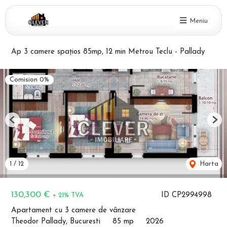
Meniu
Ap 3 camere spațios 85mp, 12 min Metrou Teclu - Pallady
Comision 0%
Previous
Nex
1
/
12
Harta
130,300 €
ID CP2994998
+ 21% TVA
Apartament cu 3 camere de vânzare
Theodor Pallady, Bucuresti
85 mp
2026