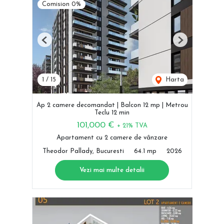
Comision 0%
Previous
Next
1
/
15
Harta
Ap 2 camere decomandat | Balcon 12 mp | Metrou
Teclu 12 min
101,000 €
+ 21% TVA
Apartament cu 2 camere de vânzare
Theodor Pallady, Bucuresti
64.1 mp
2026
Vezi mai multe detalii