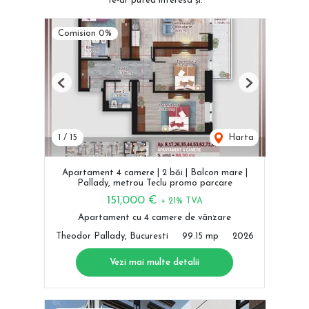
Te-ar putea interesa și:
Comision 0%
Previous
Next
1
/
15
Harta
Apartament 4 camere | 2 băi | Balcon mare |
Pallady, metrou Teclu promo parcare
151,000 €
+ 21% TVA
Apartament cu 4 camere de vânzare
Theodor Pallady, Bucuresti
99.15 mp
2026
Vezi mai multe detalii