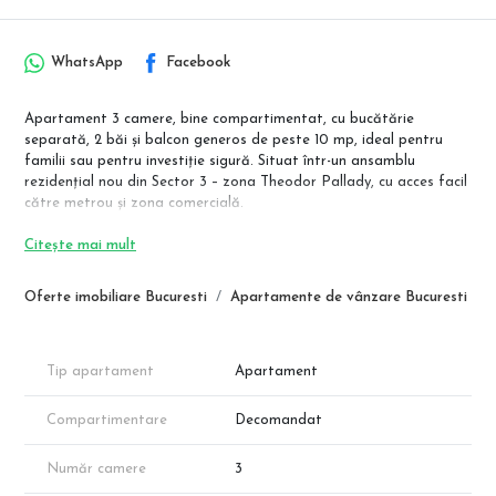
WhatsApp
Facebook
Apartament 3 camere, bine compartimentat, cu bucătărie
separată, 2 băi și balcon generos de peste 10 mp, ideal pentru
familii sau pentru investiție sigură. Situat într-un ansamblu
rezidențial nou din Sector 3 – zona Theodor Pallady, cu acces facil
către metrou și zona comercială.
Apartamentele se predau la cheie, cu băi complet utilate, iar
Citește mai mult
finisajele pot fi alese de client, în funcție de stadiul construcției.
Oferte imobiliare Bucuresti
Apartamente de vânzare Bucuresti
📍 Stația de metrou Nicolae Teclu – aproximativ 12 minute de mers
pe jos.
📐 Compartimentare & suprafețe (conform schiței)
Tip apartament
Apartament
Suprafață utilă: 74,85 mp
Suprafață balcon: 10,10 mp
Compartimentare
Decomandat
Suprafață totală: 84,95 mp
Compartimentare:
Număr camere
3
Cameră de zi: 19,90 mp