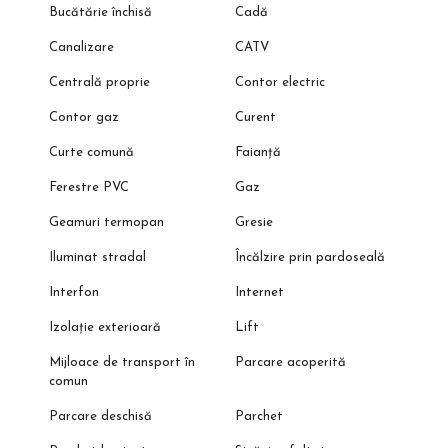
Bucătărie închisă
Cadă
📞 Programează o vizionare cu reprezentantul direct al
dezvoltatorului!
Canalizare
CATV
🌐 Descoperă oferta completă pe CleverImobiliare.ro – peste 1000
Centrală proprie
Contor electric
de apartamente disponibile, direct de la dezvoltator, fără
comision.
Contor gaz
Curent
Curte comună
Faianță
Ferestre PVC
Gaz
Geamuri termopan
Gresie
Iluminat stradal
Încălzire prin pardoseală
Interfon
Internet
Izolație exterioară
Lift
Mijloace de transport în
Parcare acoperită
comun
Parcare deschisă
Parchet