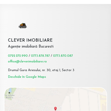
CLEVER IMOBILIARE
Agenție imobiliară Bucuresti
0722.272.990
/
0773.878.787
/
0773.870.087
office@cleverimobiliare.ro
Drumul Gura Ariesului, nr. 30, etaj 1, Sector 3
Deschide în Google Maps