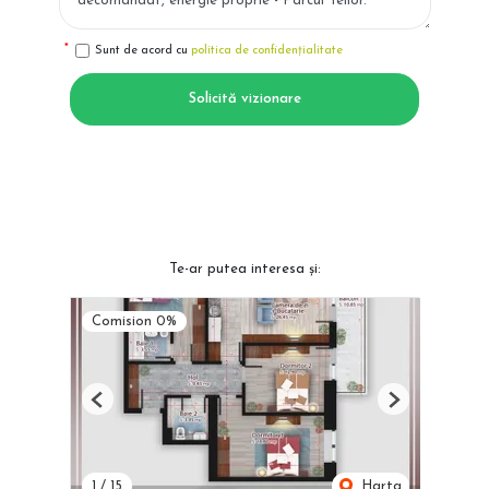
Sunt de acord cu
politica de confidențialitate
Solicită vizionare
Te-ar putea interesa și:
Comision 0%
Previous
Next
1
/
15
Harta