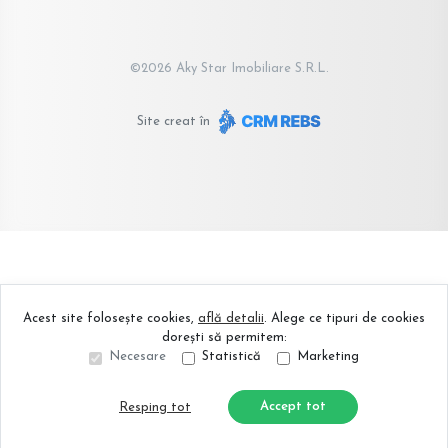
©
2026
Aky Star Imobiliare S.R.L.
Site creat în
Acest site folosește cookies,
află detalii
.
Alege ce tipuri de cookies
dorești să permitem:
Necesare
Statistică
Marketing
Accept tot
Resping tot
Sună acum
Solicită vizionare