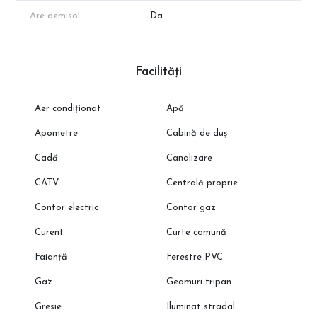
Are demisol
Da
Facilități
Aer condiționat
Apă
Apometre
Cabină de duș
Cadă
Canalizare
CATV
Centrală proprie
Contor electric
Contor gaz
Curent
Curte comună
Faianță
Ferestre PVC
Gaz
Geamuri tripan
Gresie
Iluminat stradal