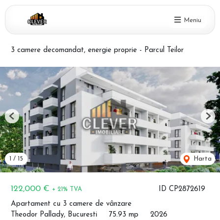
Meniu
3 camere decomandat, energie proprie - Parcul Teilor
Previous
Nex
1
/
15
Harta
122,000 €
ID CP2872619
+ 21% TVA
Apartament cu 3 camere de vânzare
Theodor Pallady, Bucuresti
75.93 mp
2026