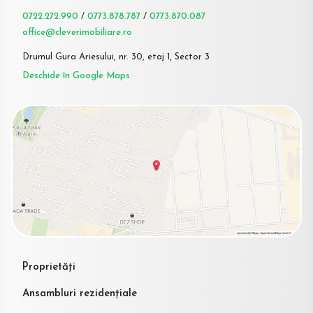
0722.272.990
/
0773.878.787
/
0773.870.087
office@cleverimobiliare.ro
Drumul Gura Ariesului, nr. 30, etaj 1, Sector 3
Deschide în Google Maps
Proprietăți
Ansambluri rezidențiale