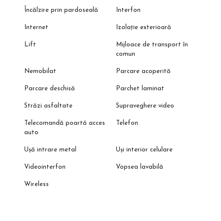
Încălzire prin pardoseală
Interfon
Internet
Izolație exterioară
Lift
Mijloace de transport în
comun
Nemobilat
Parcare acoperită
Parcare deschisă
Parchet laminat
Străzi asfaltate
Supraveghere video
Telecomandă poartă acces
Telefon
auto
Ușă intrare metal
Uși interior celulare
Videointerfon
Vopsea lavabilă
Wireless