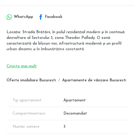
WhatsApp
Facebook
Locație: Strada Brătării, în polul rezidențial modern și în continuă
dezvoltare al Sectorului 3, zona Theodor Pallady. O zonă
caracterizată de blocuri noi, infrastructură modernă și un profil
urban dinamic și în îmbunătățire constantă.
Confort urban excepțional:
Acces la metrou: stațiile Nicolae Teclu și Anghel Saligny.
Citește mai mult
Proximitate de oraș: Legături rapide către Splaiul Unirii și
Autostrada A2.
Oferte imobiliare Bucuresti
Apartamente de vânzare Bucuresti
Toate serviciile la îndemână: IKEA Pallady, Auchan, Decathlon,
Leroy Merlin și alte centre comerciale majore.
Apartamentul viitorului - ECONOMIE MAXIMĂ la facturi!
Tip apartament
Apartament
Oferim nu doar o locuință, ci o soluție inteligentă și sustenabilă
pentru un stil de viață modern și fără griji financiare legate de
Compartimentare
Decomandat
energie. Aceste apartamente își plătesc singure facturile de
electricitate!
Număr camere
3
SISTEM FOTOVOLTAIC PROPRIU – deveniți PROSUMATOR de la
predare!