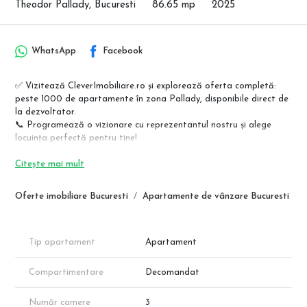
Theodor Pallady, Bucuresti
86.65 mp
2025
WhatsApp
Facebook
✅ Vizitează CleverImobiliare.ro și explorează oferta completă:
peste 1000 de apartamente în zona Pallady, disponibile direct de
la dezvoltator.
📞 Programează o vizionare cu reprezentantul nostru și alege
locuința perfectă pentru tine!
Apartamente premium – Theodor Pallady, lângă metrou Nicolae
Citește mai mult
Teclu
Regim redus de înălțime (P+4E) | Direct de la dezvoltator | Fără
Oferte imobiliare Bucuresti
Apartamente de vânzare Bucuresti
comision
Descoperă un nou standard de confort într-un bloc modern, situat
la doar câțiva pași de stația de metrou Nicolae Teclu!
Tip apartament
Apartament
✔ Finisaje de calitate, la alegere
✔ Încălzire prin pardoseală
Compartimentare
Decomandat
✔ Ferestre mari pentru luminozitate naturală
✔ Locuri de parcare subterane
Număr camere
3
✔ Construcție conform normelor actuale