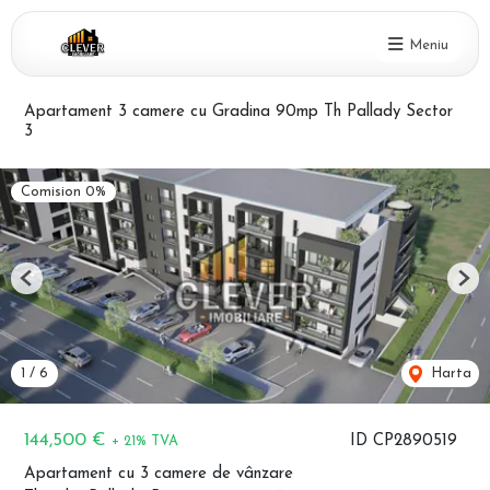
Meniu
Apartament 3 camere cu Gradina 90mp Th Pallady Sector
3
Comision 0%
Previous
Nex
1
/
6
Harta
144,500 €
ID CP2890519
+ 21% TVA
Apartament cu 3 camere de vânzare