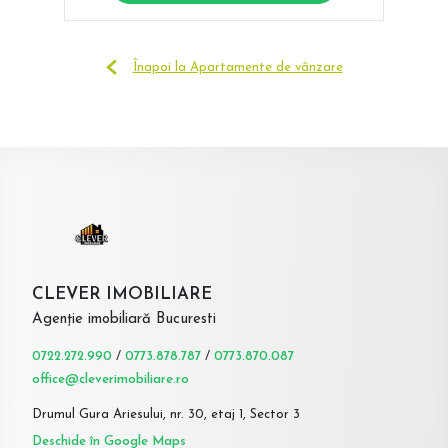
Înapoi la Apartamente de vânzare
CLEVER IMOBILIARE
Agenție imobiliară Bucuresti
0722.272.990
/
0773.878.787
/
0773.870.087
office@cleverimobiliare.ro
Drumul Gura Ariesului, nr. 30, etaj 1, Sector 3
Deschide în Google Maps