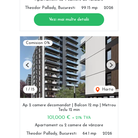
Theodor Pallady, Bucuresti
99.15 mp
2026
Vezi mai multe detalii
Comision 0%
Previous
Next
1
/
15
Harta
Ap 2 camere decomandat | Balcon 12 mp | Metrou
Teclu 12 min
101,000 €
+ 21% TVA
Apartament cu 2 camere de vânzare
Theodor Pallady, Bucuresti
64.1 mp
2026