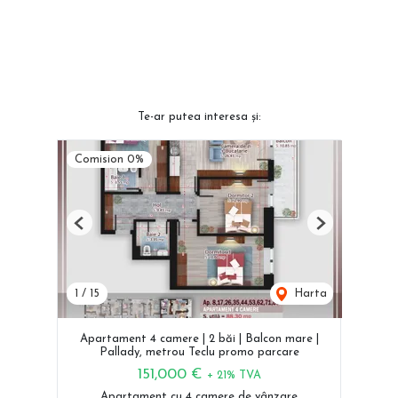
Te-ar putea interesa și:
Comision 0%
Previous
Next
1
/
15
Harta
Apartament 4 camere | 2 băi | Balcon mare |
Pallady, metrou Teclu promo parcare
151,000 €
+ 21% TVA
Apartament cu 4 camere de vânzare