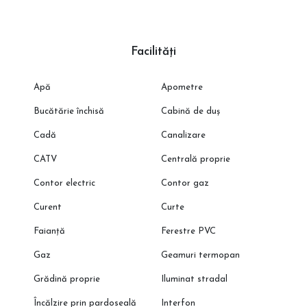
va reieși în urma măsurătorilor cadastrale.
Programeaza o vizionare cu reprezentantul direct al
dezvoltatorului!
Facilități
Apă
Apometre
Bucătărie închisă
Cabină de duș
Cadă
Canalizare
CATV
Centrală proprie
Contor electric
Contor gaz
Curent
Curte
Faianță
Ferestre PVC
Gaz
Geamuri termopan
Grădină proprie
Iluminat stradal
Încălzire prin pardoseală
Interfon