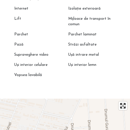
Internet
Izolație exterioară
Lift
Mijloace de transport în
comun
Parchet
Parchet laminat
Pază
Străzi asfaltate
Supraveghere video
Ușă intrare metal
Uși interior celulare
Uși interior lemn
Vopsea lavabilă