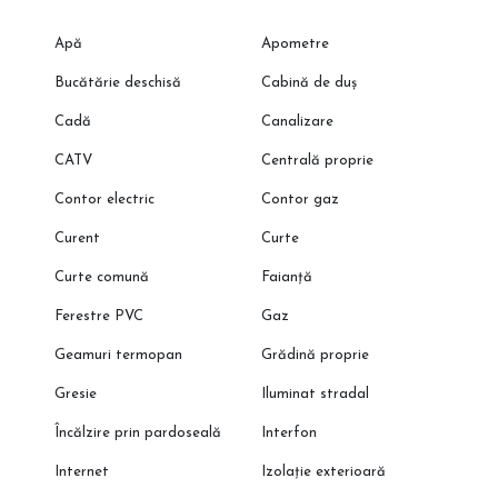
Apă
Apometre
Bucătărie deschisă
Cabină de duș
Cadă
Canalizare
CATV
Centrală proprie
Contor electric
Contor gaz
Curent
Curte
Curte comună
Faianță
Ferestre PVC
Gaz
Geamuri termopan
Grădină proprie
Gresie
Iluminat stradal
Încălzire prin pardoseală
Interfon
Internet
Izolație exterioară