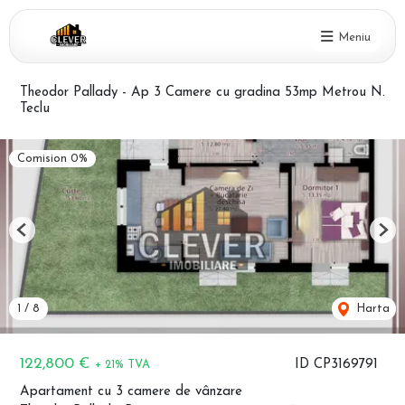
Meniu
Theodor Pallady - Ap 3 Camere cu gradina 53mp Metrou N.
Teclu
Comision 0%
Previous
Nex
1
/
8
Harta
122,800 €
ID CP3169791
+ 21% TVA
Apartament cu 3 camere de vânzare