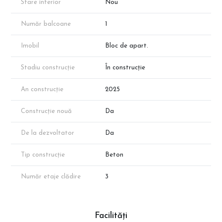
Stare interior
Nou
Număr balcoane
1
Imobil
Bloc de apart.
Stadiu construcție
În construcție
An construcție
2025
Construcție nouă
Da
De la dezvoltator
Da
Tip construcție
Beton
Număr etaje clădire
3
Facilități