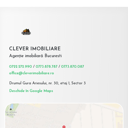
CLEVER IMOBILIARE
Agenție imobiliară Bucuresti
0722.272.990
/
0773.878.787
/
0773.870.087
office@cleverimobiliare.ro
Drumul Gura Ariesului, nr. 30, etaj 1, Sector 3
Deschide în Google Maps