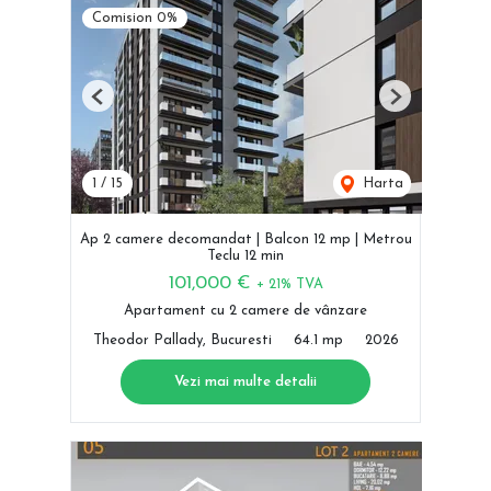
Comision 0%
Previous
Next
1
/
15
Harta
Ap 2 camere decomandat | Balcon 12 mp | Metrou
Teclu 12 min
101,000 €
+ 21% TVA
Apartament cu 2 camere de vânzare
Theodor Pallady, Bucuresti
64.1 mp
2026
Vezi mai multe detalii