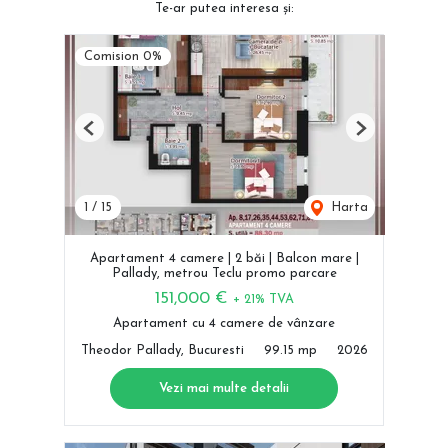
Te-ar putea interesa și:
Comision 0%
Previous
Next
1
/
15
Harta
Apartament 4 camere | 2 băi | Balcon mare |
Pallady, metrou Teclu promo parcare
151,000 €
+ 21% TVA
Apartament cu 4 camere de vânzare
Theodor Pallady, Bucuresti
99.15 mp
2026
Vezi mai multe detalii