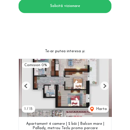
Solicită vizionare
Te-ar putea interesa și:
Comision 0%
Previous
Next
1
/
15
Harta
Apartament 4 camere | 2 băi | Balcon mare |
Pallady, metrou Teclu promo parcare