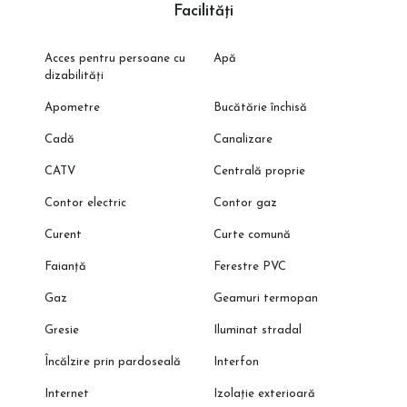
Facilități
Acces pentru persoane cu
Apă
dizabilități
Apometre
Bucătărie închisă
Cadă
Canalizare
CATV
Centrală proprie
Contor electric
Contor gaz
Curent
Curte comună
Faianță
Ferestre PVC
Gaz
Geamuri termopan
Gresie
Iluminat stradal
Încălzire prin pardoseală
Interfon
Internet
Izolație exterioară