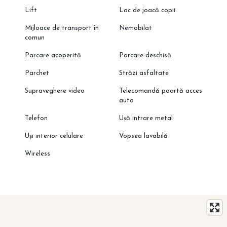
Lift
Loc de joacă copii
Mijloace de transport în
Nemobilat
comun
Parcare acoperită
Parcare deschisă
Parchet
Străzi asfaltate
Supraveghere video
Telecomandă poartă acces
auto
Telefon
Ușă intrare metal
Uși interior celulare
Vopsea lavabilă
Wireless