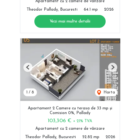
Apartament cu 2 camere de vânzare
Theodor Pallady, Bucuresti
64.1 mp
2026
Vezi mai multe detalii
Previous
Next
1
/
8
Harta
Apartament 2 Camere cu terasa de 33 mp și
Comision 0%, Pallady
103,306 €
+ 21% TVA
Apartament cu 2 camere de vânzare
Theodor Pallady, Bucuresti
52.82 mp
2026