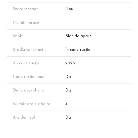
Avans 30% – 281.610 € + TVA
Stare interior
Nou
⏳ Stadiu proiect
Lucrările sunt în desfășurare (Tronson 1), cu termen estimat de
Număr terase
1
finalizare în 2027. Rezervarea timpurie vă garantează cel mai bun
preț și libertatea de alegere a finisajelor.
Imobil
Bloc de apart.
ℹ️ Informații utile
Disponibilitatea poate varia. Suprafețele sunt conform schiței de
Stadiu construcție
În construcție
prezentare; valorile finale vor fi confirmate prin măsurători
cadastrale.
An construcție
2026
🔎 Vizitează CleverImobiliare.ro pentru oferta completă din zona
Pallady.
Construcție nouă
Da
📞 Sună acum pentru a programa o vizionare și a rezerva
apartamentul visurilor tale!
De la dezvoltator
Da
Număr etaje clădire
4
Are demisol
Da