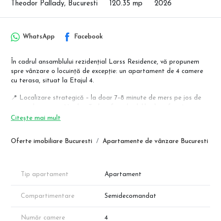
Theodor Pallady, Bucuresti
120.35 mp
2026
WhatsApp
Facebook
În cadrul ansamblului rezidențial Larss Residence, vă propunem
spre vânzare o locuință de excepție: un apartament de 4 camere
cu terasa, situat la Etajul 4.
📍 Localizare strategică – la doar 7–8 minute de mers pe jos de
stația de metrou Nicolae Teclu, oferind echilibrul perfect între
liniște și accesibilitate urbană.
Citește mai mult
🔹 Compartimentare de Tip Penthouse
Oferte imobiliare Bucuresti
Apartamente de vânzare Bucuresti
Acest model impresionant redefinește confortul prin suprafețe
generoase și o terasă spectaculoasă care înconjoară locuința:
Living: 35.04 mp
Tip apartament
Apartament
Bucătărie: 14.81 mp
Dormitor 1 (Master): 20.43 mp + Dressing 1: 3.24 mp + Baie 1: 5.14
Compartimentare
Semidecomandat
mp
Dormitor 2: 13.42 mp
Dormitor 3: 15.40 mp
Număr camere
4