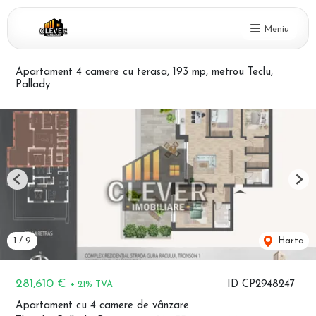
Meniu
Apartament 4 camere cu terasa, 193 mp, metrou Teclu,
Pallady
Previous
Nex
1
/
9
Harta
281,610 €
ID CP2948247
+ 21% TVA
Apartament cu 4 camere de vânzare