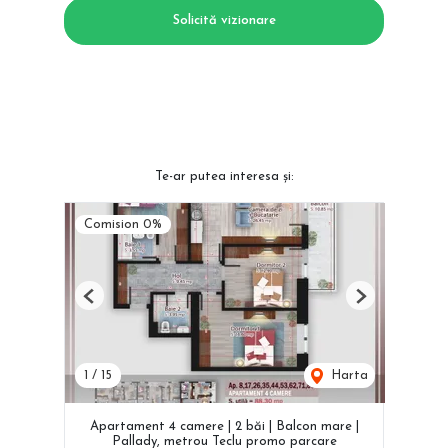
Solicită vizionare
Te-ar putea interesa și:
Comision 0%
Previous
Next
1
/
15
Harta
Apartament 4 camere | 2 băi | Balcon mare |
Pallady, metrou Teclu promo parcare