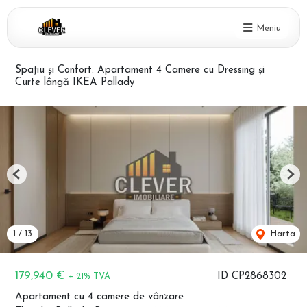
Meniu
Spațiu și Confort: Apartament 4 Camere cu Dressing și
Curte lângă IKEA Pallady
Previous
Nex
1
/
13
Harta
179,940 €
ID CP2868302
+ 21% TVA
Apartament cu 4 camere de vânzare