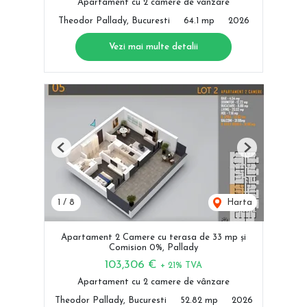
Apartament cu 2 camere de vânzare
Theodor Pallady, Bucuresti
64.1 mp
2026
Vezi mai multe detalii
Previous
Next
1
/
8
Harta
Apartament 2 Camere cu terasa de 33 mp și
Comision 0%, Pallady
103,306 €
+ 21% TVA
Apartament cu 2 camere de vânzare
Theodor Pallady, Bucuresti
52.82 mp
2026