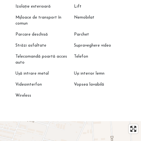
Izolație exterioară
Lift
Mijloace de transport în
Nemobilat
comun
Parcare deschisă
Parchet
Străzi asfaltate
Supraveghere video
Telecomandă poartă acces
Telefon
auto
Ușă intrare metal
Uși interior lemn
Videointerfon
Vopsea lavabilă
Wireless