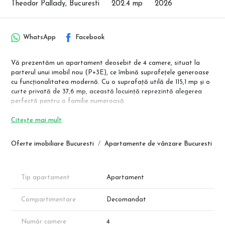
Theodor Pallady, Bucuresti
202.4 mp
2026
WhatsApp
Facebook
Vă prezentăm un apartament deosebit de 4 camere, situat la
parterul unui imobil nou (P+3E), ce îmbină suprafețele generoase
cu funcționalitatea modernă. Cu o suprafață utilă de 115,1 mp și o
curte privată de 37,6 mp, această locuință reprezintă alegerea
perfectă pentru o familie numeroasă.
📍 Locație și Avantaje:
Citește mai mult
Transport: Localizare strategică, la doar câțiva pași de stația de
metrou Nicolae Teclu.
Oferte imobiliare Bucuresti
Apartamente de vânzare Bucuresti
Shopping & Facilități: Acces rapid la Complexul Comercial Pallady
(IKEA, Auchan, Leroy Merlin, Metro), unități de învățământ și
Parcul Teilor.
Exclusivitate: Proiect cu regim mic de înălțime, oferind intimitate și
Tip apartament
Apartament
o comunitate restrânsă.
Compartimentare
Decomandat
📐 Detalii Apartament:
Suprafață Utilă Totală: 115,1 mp.
Număr camere
4
Curte Privată: 37,6 mp.