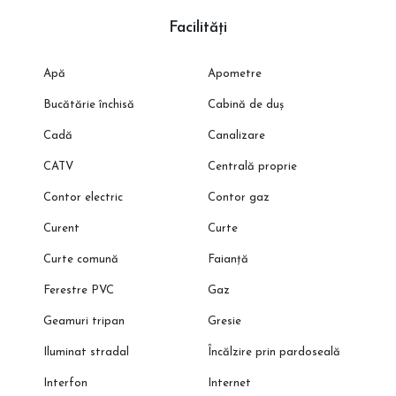
Facilități
Apă
Apometre
Bucătărie închisă
Cabină de duș
Cadă
Canalizare
CATV
Centrală proprie
Contor electric
Contor gaz
Curent
Curte
Curte comună
Faianță
Ferestre PVC
Gaz
Geamuri tripan
Gresie
Iluminat stradal
Încălzire prin pardoseală
Interfon
Internet