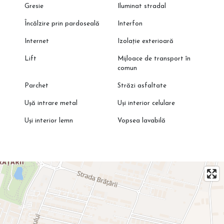
Gresie
Iluminat stradal
Încălzire prin pardoseală
Interfon
Internet
Izolație exterioară
Lift
Mijloace de transport în
comun
Parchet
Străzi asfaltate
Ușă intrare metal
Uși interior celulare
Uși interior lemn
Vopsea lavabilă