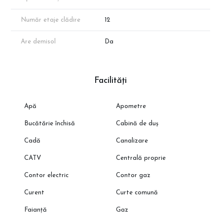
Număr etaje clădire
12
Are demisol
Da
Facilități
Apă
Apometre
Bucătărie închisă
Cabină de duș
Cadă
Canalizare
CATV
Centrală proprie
Contor electric
Contor gaz
Curent
Curte comună
Faianță
Gaz