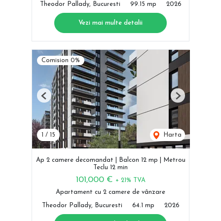
Theodor Pallady, Bucuresti
99.15 mp
2026
Vezi mai multe detalii
Comision 0%
Previous
Next
1
/
15
Harta
Ap 2 camere decomandat | Balcon 12 mp | Metrou
Teclu 12 min
101,000 €
+ 21% TVA
Apartament cu 2 camere de vânzare
Theodor Pallady, Bucuresti
64.1 mp
2026