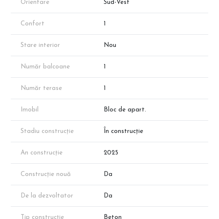
Orientare
Sud-Vest
dezvoltatorului!
Pentru mai multe oferte, vizitează CleverImobiliare.ro – peste
1000 de apartamente disponibile, fără comision!
Confort
1
Stare interior
Nou
Număr balcoane
1
Număr terase
1
Imobil
Bloc de apart.
Stadiu construcție
În construcție
An construcție
2025
Construcție nouă
Da
De la dezvoltator
Da
Tip construcție
Beton