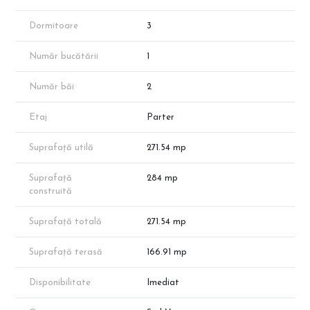
încălzire în pardoseală.
Bransat la toate utilitățile (apă, canal, electricitate, gaze,
Dormitoare
3
internet).
Bloc modern cu lift hidraulic de ultimă generație, curte generoasă
Număr bucătării
1
și locuri de parcare acoperite/interioare.
Ferestre mari pentru lumină naturală abundentă.
Număr băi
2
Prețuri opțiuni de avans:
Avans 90%: 213.000 Euro + TVA
Etaj
Parter
Avans 15%: 227.000 Euro + TVA
Suprafață utilă
271.54 mp
Locație excelentă – Theodor Pallady:
La 6-7 minute de mers pe jos până la stația de metrou Nicolae
Teclu.
Suprafață
284 mp
În apropiere: Lidl, Mega Image, Carrefour, Auchan Titan, Fashion
construită
House, zone comerciale, școli, grădinițe și licee.
Suprafață totală
271.54 mp
Important:
Fotografiile sunt cu titlu de prezentare și reprezintă propuneri de
Suprafață terasă
166.91 mp
amenajare.
Disponibilitatea poate varia în funcție de vânzări.
Suprafața exactă va fi confirmată prin măsurători cadastrale.
Disponibilitate
Imediat
👉 Programează o vizionare direct cu reprezentantul