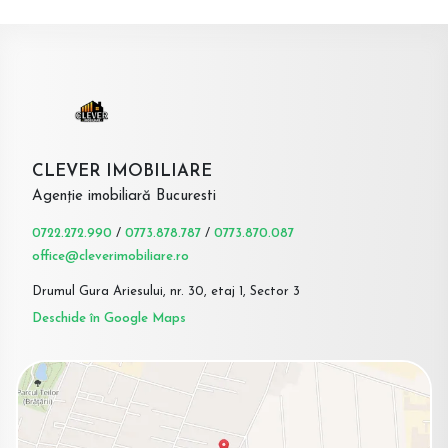
CLEVER IMOBILIARE
Agenție imobiliară Bucuresti
0722.272.990
/
0773.878.787
/
0773.870.087
office@cleverimobiliare.ro
Drumul Gura Ariesului, nr. 30, etaj 1, Sector 3
Deschide în Google Maps