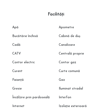
documentația cadastrală
📞 Programează o vizionare cu reprezentantul direct al
Facilități
dezvoltatorului
Comision 0%. Acces privat. Proprietate rară.
Apă
Apometre
Bucătărie închisă
Cabină de duș
Cadă
Canalizare
CATV
Centrală proprie
Contor electric
Contor gaz
Curent
Curte comună
Faianță
Gaz
Gresie
Iluminat stradal
Încălzire prin pardoseală
Interfon
Internet
Izolație exterioară