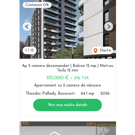
Comision 0%
Previous
Next
1
/
15
Harta
Ap 2 camere decomandat | Balcon 12 mp | Metrou
Teclu 12 min
101,000 €
+ 21% TVA
Apartament cu 2 camere de vânzare
Theodor Pallady, Bucuresti
64.1 mp
2026
Vezi mai multe detalii