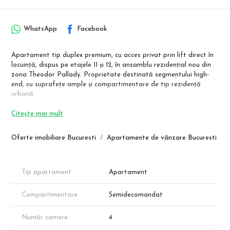
WhatsApp
Facebook
Apartament tip duplex premium, cu acces privat prin lift direct în
locuință, dispus pe etajele 11 și 12, în ansamblu rezidențial nou din
zona Theodor Pallady. Proprietate destinată segmentului high-
end, cu suprafețe ample și compartimentare de tip rezidență
urbană.
💰 Prețuri
Citește mai mult
Avans 90%: 320.500 € + TVA
Avans 15%: 342.000 € + TVA
Oferte imobiliare Bucuresti
Apartamente de vânzare Bucuresti
📐 Suprafață & indicatori
Suprafață utilă totală: 205,66 mp
Suprafață balcoane: 53,09 mp
Tip apartament
Apartament
Suprafață totală: 258,75 mp
Compartimentare
Semidecomandat
🏠 Compartimentare detaliată
🔹 Etaj 11 – zonă de noapte
Dormitor matrimonial: 20,11 mp
Număr camere
4
Dormitor: 14,86 mp