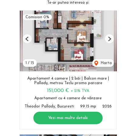
Te-ar putea interesa și:
Comision 0%
Previous
Next
1
/
15
Harta
Apartament 4 camere | 2 băi | Balcon mare |
Pallady, metrou Teclu promo parcare
151,000 €
+ 21% TVA
Apartament cu 4 camere de vânzare
Theodor Pallady, Bucuresti
99.15 mp
2026
Vezi mai multe detalii