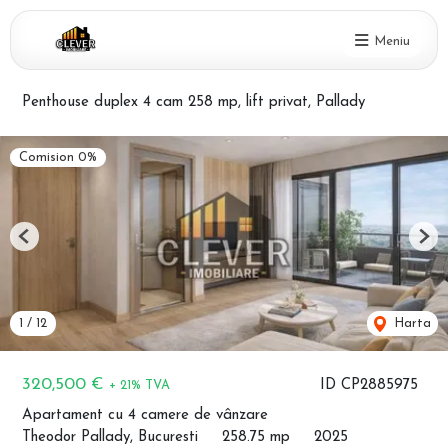
Meniu
Penthouse duplex 4 cam 258 mp, lift privat, Pallady
Comision 0%
Previous
Nex
1
/
12
Harta
320,500 €
ID CP2885975
+ 21% TVA
Apartament cu 4 camere de vânzare
Theodor Pallady, Bucuresti
258.75 mp
2025