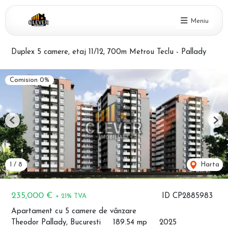
Meniu
Duplex 5 camere, etaj 11/12, 700m Metrou Teclu - Pallady
Comision 0%
Previous
Nex
1
/
8
Harta
235,000 €
ID CP2885983
+ 21% TVA
Apartament cu 5 camere de vânzare
Theodor Pallady, Bucuresti
189.54 mp
2025