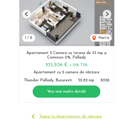
Previous
Next
1
/
8
Harta
Apartament 2 Camere cu terasa de 33 mp și
Comision 0%, Pallady
103,306 €
+ 21% TVA
Apartament cu 2 camere de vânzare
Theodor Pallady, Bucuresti
52.82 mp
2026
Vezi mai multe detalii
Înapoi la Apartamente de vânzare