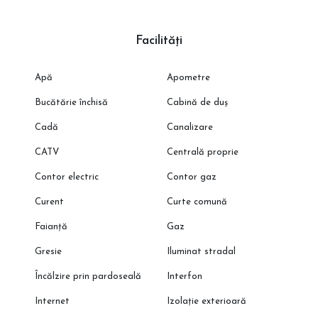
Facilități
Apă
Apometre
Bucătărie închisă
Cabină de duș
Cadă
Canalizare
CATV
Centrală proprie
Contor electric
Contor gaz
Curent
Curte comună
Faianță
Gaz
Gresie
Iluminat stradal
Încălzire prin pardoseală
Interfon
Internet
Izolație exterioară