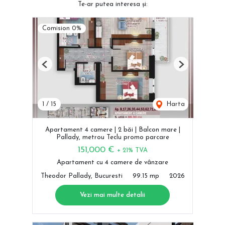
Te-ar putea interesa și:
Comision 0%
Previous
Next
1
/
15
Harta
Apartament 4 camere | 2 băi | Balcon mare |
Pallady, metrou Teclu promo parcare
151,000 €
+ 21% TVA
Apartament cu 4 camere de vânzare
Theodor Pallady, Bucuresti
99.15 mp
2026
Vezi mai multe detalii