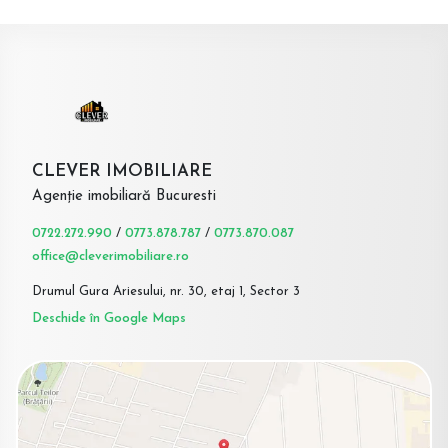
CLEVER IMOBILIARE
Agenție imobiliară Bucuresti
0722.272.990
/
0773.878.787
/
0773.870.087
office@cleverimobiliare.ro
Drumul Gura Ariesului, nr. 30, etaj 1, Sector 3
Deschide în Google Maps