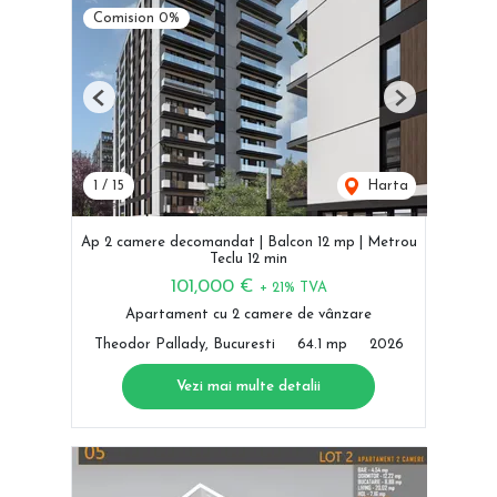
Comision 0%
Previous
Next
1
/
15
Harta
Ap 2 camere decomandat | Balcon 12 mp | Metrou
Teclu 12 min
101,000 €
+ 21% TVA
Apartament cu 2 camere de vânzare
Theodor Pallady, Bucuresti
64.1 mp
2026
Vezi mai multe detalii