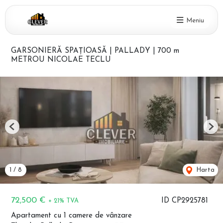
Meniu
GARSONIERĂ SPAȚIOASĂ | PALLADY | 700 m
METROU NICOLAE TECLU
Previous
Nex
1
/
8
Harta
72,500 €
ID CP2925781
+ 21% TVA
Apartament cu 1 camere de vânzare