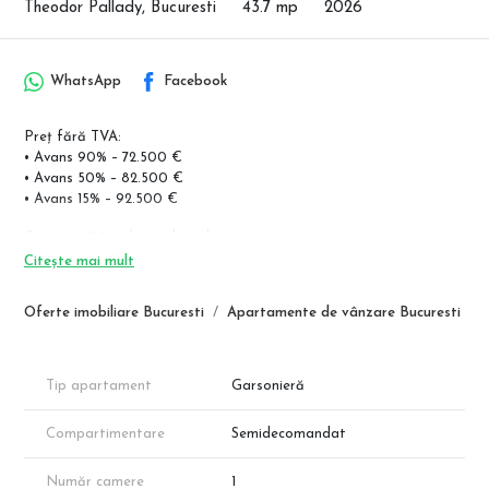
Theodor Pallady, Bucuresti
43.7 mp
2026
WhatsApp
Facebook
Preț fără TVA:
• Avans 90% – 72.500 €
• Avans 50% – 82.500 €
• Avans 15% – 92.500 €
Comision 0% – direct dezvoltator
Citește mai mult
Situată în Sector 3 – zona Pallady, la 700 m de metrou Nicolae
Teclu, 1 km de Parcul Comercial IKEA și 500 m de Leroy Merlin.
Oferte imobiliare Bucuresti
Apartamente de vânzare Bucuresti
Zonă modernă, cu acces rapid și infrastructură completă.
COMPARTIMENTARE
• Suprafață utilă: 38,00 mp
Tip apartament
Garsonieră
• Terasă: 5,70 mp
• Suprafață totală: 43,70 mp
Compartimentare
Semidecomandat
• Living generos – 22,20 mp
• Bucătărie separată – 6,20 mp
Număr camere
1