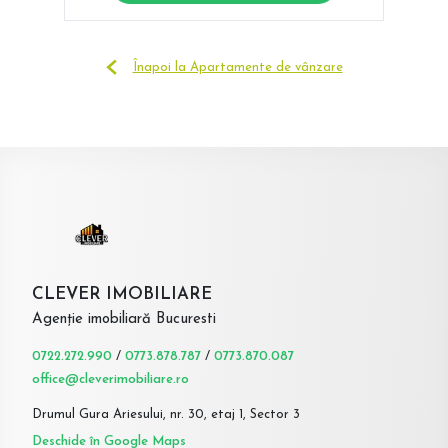
Înapoi la Apartamente de vânzare
CLEVER IMOBILIARE
Agenție imobiliară Bucuresti
0722.272.990
/
0773.878.787
/
0773.870.087
office@cleverimobiliare.ro
Drumul Gura Ariesului, nr. 30, etaj 1, Sector 3
Deschide în Google Maps