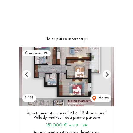
Te-ar putea interesa și:
Comision 0%
Previous
Next
1
/
15
Harta
Apartament 4 camere | 2 băi | Balcon mare |
Pallady, metrou Teclu promo parcare
151,000 €
+ 21% TVA
Apartament cu 4 camere de vânzare