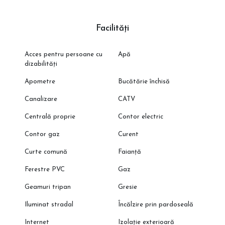
Facilități
Acces pentru persoane cu
Apă
dizabilități
Apometre
Bucătărie închisă
Canalizare
CATV
Centrală proprie
Contor electric
Contor gaz
Curent
Curte comună
Faianță
Ferestre PVC
Gaz
Geamuri tripan
Gresie
Iluminat stradal
Încălzire prin pardoseală
Internet
Izolație exterioară