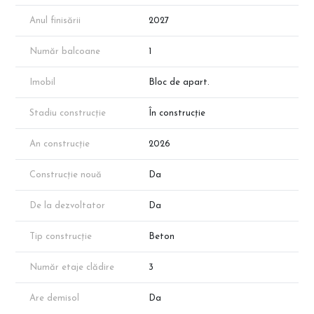
📞 Programează o vizionare cu reprezentantul direct al
Anul finisării
2027
dezvoltatorului.
Număr balcoane
1
🌐 Descoperă oferta completă pe CleverImobiliare.ro – peste 1000
de apartamente disponibile, direct de la dezvoltator, fără
comision.
Imobil
Bloc de apart.
Stadiu construcție
În construcție
An construcție
2026
Construcție nouă
Da
De la dezvoltator
Da
Tip construcție
Beton
Număr etaje clădire
3
Are demisol
Da