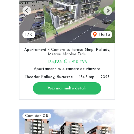
Previous
Next
1
/
8
Harta
Apartament 4 Camere cu terasa 51mp, Pallady,
Metrou Nicolae Teclu
175,123 €
+ 21% TVA
Apartament cu 4 camere de vânzare
Theodor Pallady, Bucuresti
154.3 mp
2025
Vezi mai multe detalii
Comision 0%