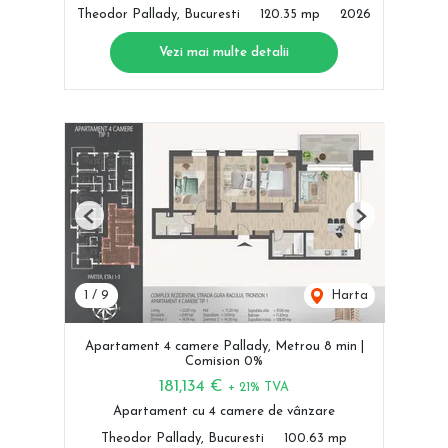
Theodor Pallady, Bucuresti
120.35 mp
2026
Vezi mai multe detalii
Previous
Next
1
/
9
Harta
Apartament 4 camere Pallady, Metrou 8 min |
Comision 0%
181,134 €
+ 21% TVA
Apartament cu 4 camere de vânzare
Theodor Pallady, Bucuresti
100.63 mp