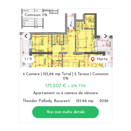
Comision 0%
Previous
Next
1
/
9
Harta
4 Camere | 125,66 mp Total | 2 Terase | Comision
0%
175,207 €
+ 21% TVA
Apartament cu 4 camere de vânzare
Theodor Pallady, Bucuresti
125.66 mp
2026
Vezi mai multe detalii