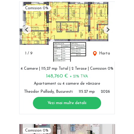
Comision 0%
Previous
Next
1
/
9
Harta
4 Camere | 115,27 mp Total | 2 Terase | Comision 0%
148,760 €
+ 21% TVA
Apartament cu 4 camere de vânzare
Theodor Pallady, Bucuresti
115.27 mp
2026
Vezi mai multe detalii
Comision 0%