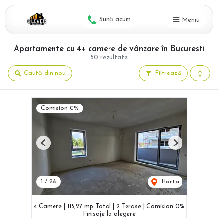
Sună acum
Meniu
Apartamente cu 4+ camere de vânzare în Bucuresti
50 rezultate
Caută din nou
Filtrează
Comision 0%
Previous
Next
1
/
28
Harta
4 Camere | 115,27 mp Total | 2 Terase | Comision 0%
Finisaje la alegere