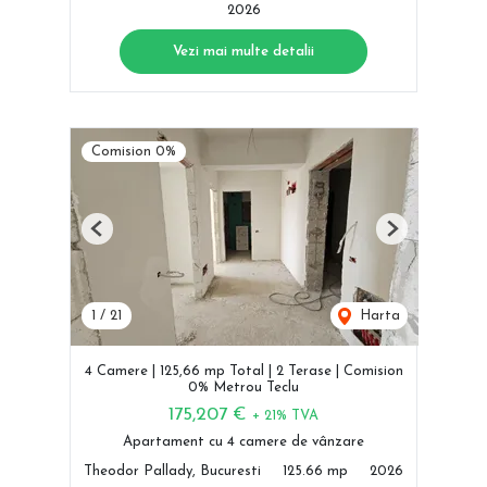
2026
Vezi mai multe detalii
Comision 0%
Previous
Next
1
/
21
Harta
4 Camere | 125,66 mp Total | 2 Terase | Comision
0% Metrou Teclu
175,207 €
+ 21% TVA
Apartament cu 4 camere de vânzare
Theodor Pallady, Bucuresti
125.66 mp
2026