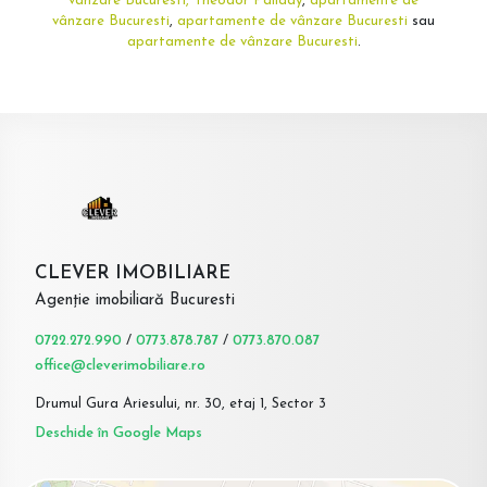
vânzare Bucuresti, Theodor Pallady
,
apartamente de
vânzare Bucuresti
,
apartamente de vânzare Bucuresti
sau
apartamente de vânzare Bucuresti
.
CLEVER IMOBILIARE
Agenție imobiliară Bucuresti
0722.272.990
/
0773.878.787
/
0773.870.087
office@cleverimobiliare.ro
Drumul Gura Ariesului, nr. 30, etaj 1, Sector 3
Deschide în Google Maps