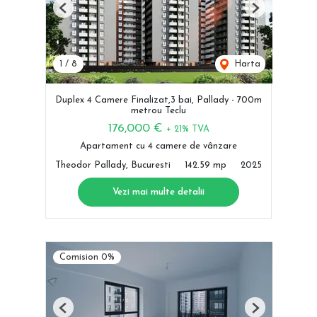
Previous
Next
1
/
8
Harta
Duplex 4 Camere Finalizat,3 bai, Pallady - 700m
metrou Teclu
176,000 €
+ 21% TVA
Apartament cu 4 camere de vânzare
Theodor Pallady, Bucuresti
142.59 mp
2025
Vezi mai multe detalii
Comision 0%
Previous
Next