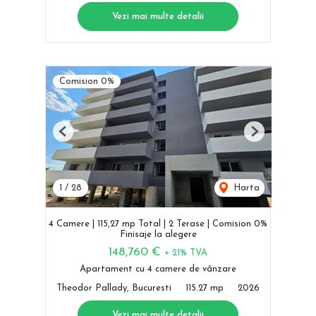
Vezi mai multe detalii
Comision 0%
Previous
Next
1
/
28
Harta
4 Camere | 115,27 mp Total | 2 Terase | Comision 0%
Finisaje la alegere
148,760 €
+ 21% TVA
Apartament cu 4 camere de vânzare
Theodor Pallady, Bucuresti
115.27 mp
2026
Vezi mai multe detalii