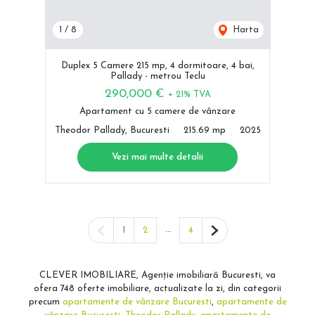
1
/
8
Harta
Duplex 5 Camere 215 mp, 4 dormitoare, 4 bai,
Pallady - metrou Teclu
290,000 €
+ 21% TVA
Apartament cu 5 camere de vânzare
Theodor Pallady, Bucuresti
215.69 mp
2025
Vezi mai multe detalii
Pagina anterioară
...
Pagina următoare
1
2
4
CLEVER IMOBILIARE, Agenție imobiliară Bucuresti, va
ofera 748 oferte imobiliare, actualizate la zi, din categorii
precum
apartamente de vânzare Bucuresti
,
apartamente de