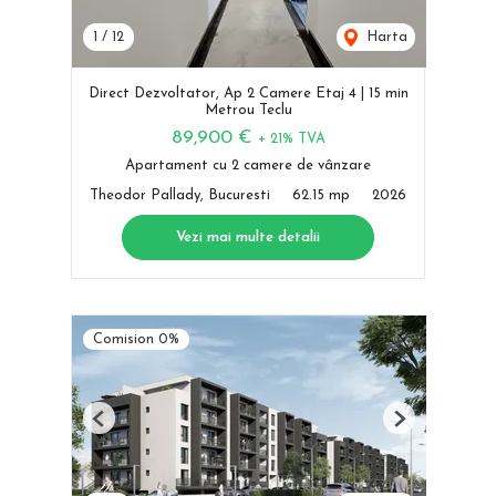
1
/
12
Harta
Direct Dezvoltator, Ap 2 Camere Etaj 4 | 15 min
Metrou Teclu
89,900 €
+ 21% TVA
Apartament cu 2 camere de vânzare
Theodor Pallady, Bucuresti
62.15 mp
2026
Vezi mai multe detalii
Comision 0%
Previous
Next