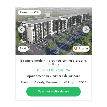
Comision 0%
Previous
Next
1
/
8
Harta
2 camere modern – bloc nou, centrală proprie,
Pallady
85,900 €
+ 21% TVA
Apartament cu 2 camere de vânzare
Theodor Pallady, Bucuresti
61.1 mp
2026
Vezi mai multe detalii