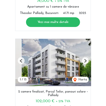
74,000 €
+ 21% TVA
Apartament cu 1 camere de vânzare
Theodor Pallady, Bucuresti
41.71 mp
2025
Vezi mai multe detalii
Previous
Next
1
/
15
Harta
2 camere finalizat, Parcul Teilor, panouri solare –
Pallady
102,000 €
+ 21% TVA