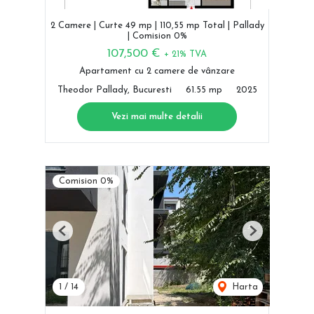
2 Camere | Curte 49 mp | 110,55 mp Total | Pallady
| Comision 0%
107,500 €
+ 21% TVA
Apartament cu 2 camere de vânzare
Theodor Pallady, Bucuresti
61.55 mp
2025
Vezi mai multe detalii
Comision 0%
Previous
Next
1
/
14
Harta