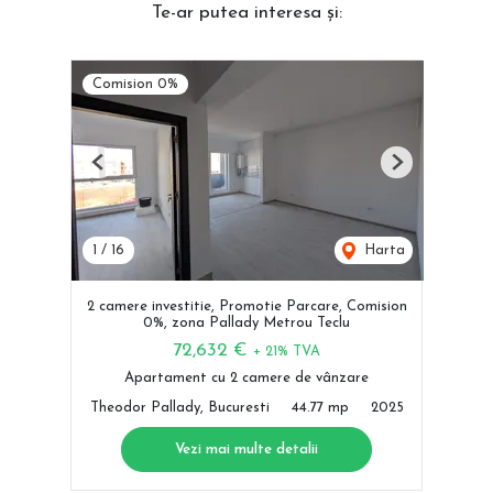
Te-ar putea interesa și:
Comision 0%
Previous
Next
1
/
16
Harta
2 camere investitie, Promotie Parcare, Comision
0%, zona Pallady Metrou Teclu
72,632 €
+ 21% TVA
Apartament cu 2 camere de vânzare
Theodor Pallady, Bucuresti
44.77 mp
2025
Vezi mai multe detalii