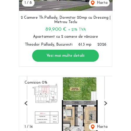
1
/
8
Harta
2 Camere Th.Pallady, Dormitor 20mp cu Dressing |
Metrou Teclu
89,900 €
+ 21% TVA
Apartament cu 2 camere de vânzare
Theodor Pallady, Bucuresti
61.3 mp
2026
Vezi mai multe detalii
Comision 0%
Previous
Next
1
/
14
Harta