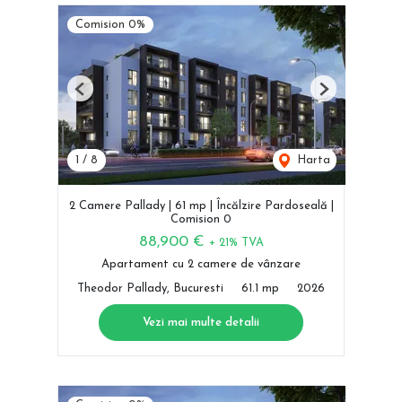
Comision 0%
Previous
Next
1
/
8
Harta
2 Camere Pallady | 61 mp | Încălzire Pardoseală |
Comision 0
88,900 €
+ 21% TVA
Apartament cu 2 camere de vânzare
Theodor Pallady, Bucuresti
61.1 mp
2026
Vezi mai multe detalii