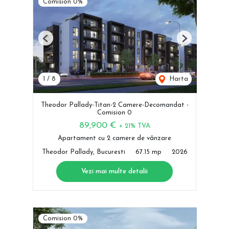
Comision 0%
Previous
Next
1
/
8
Harta
Theodor Pallady-Titan-2 Camere-Decomandat -
Comision 0
89,900 €
+ 21% TVA
Apartament cu 2 camere de vânzare
Theodor Pallady, Bucuresti
67.15 mp
2026
Vezi mai multe detalii
Comision 0%