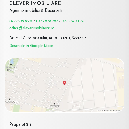
CLEVER IMOBILIARE
Agenție imobiliară Bucuresti
0722.272.990
/
0773.878.787
/
0773.870.087
office@cleverimobiliare.ro
Drumul Gura Ariesului, nr. 30, etaj 1, Sector 3
Deschide în Google Maps
Proprietăți