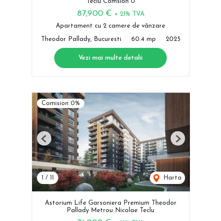
Teclu Comsion 0
87,900 €
+ 21% TVA
Apartament cu 2 camere de vânzare
Theodor Pallady, Bucuresti
60.4 mp
2025
Vezi mai multe detalii
Comision 0%
Previous
Next
1
/
11
Harta
Astorium Life Garsoniera Premium Theodor
Pallady Metrou Nicolae Teclu