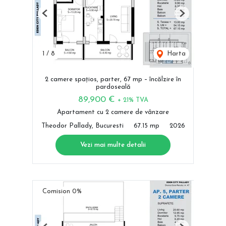
Previous
Next
1
/
8
Harta
2 camere spațios, parter, 67 mp – încălzire în
pardoseală
89,900 €
+ 21% TVA
Apartament cu 2 camere de vânzare
Theodor Pallady, Bucuresti
67.15 mp
2026
Vezi mai multe detalii
Comision 0%