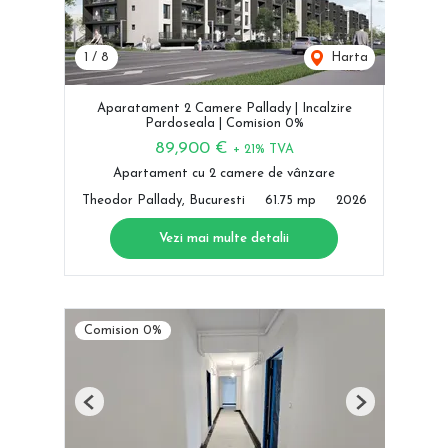
1
/
8
Harta
Aparatament 2 Camere Pallady | Incalzire
Pardoseala | Comision 0%
89,900 €
+ 21% TVA
Apartament cu 2 camere de vânzare
Theodor Pallady, Bucuresti
61.75 mp
2026
Vezi mai multe detalii
Comision 0%
Previous
Next