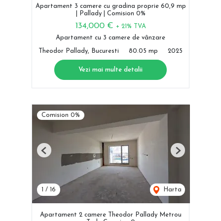
Apartament 3 camere cu gradina proprie 60,9 mp
| Pallady | Comision 0%
134,000 €
+ 21% TVA
Apartament cu 3 camere de vânzare
Theodor Pallady, Bucuresti
80.05 mp
2025
Vezi mai multe detalii
Comision 0%
Previous
Next
1
/
16
Harta
Apartament 2 camere Theodor Pallady Metrou