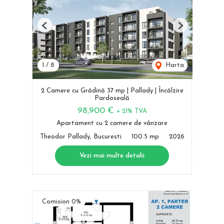
Previous
Next
1
/
8
Harta
2 Camere cu Grădină 37 mp | Pallady | Încălzire
Pardoseală
98,900 €
+ 21% TVA
Apartament cu 2 camere de vânzare
Theodor Pallady, Bucuresti
100.5 mp
2026
Vezi mai multe detalii
Comision 0%