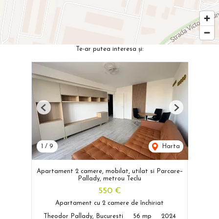
Te-ar putea interesa și:
Previous
Next
1
/
9
Harta
Apartament 2 camere, mobilat, utilat si Parcare–
Pallady, metrou Teclu
550 €
Apartament cu 2 camere de închiriat
Theodor Pallady, Bucuresti
56 mp
2024