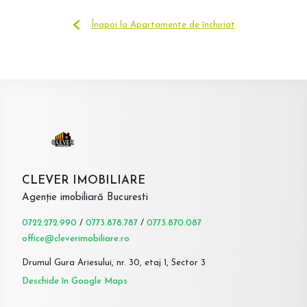
Înapoi la Apartamente de închiriat
CLEVER IMOBILIARE
Agenție imobiliară Bucuresti
0722.272.990
/
0773.878.787
/
0773.870.087
office@cleverimobiliare.ro
Drumul Gura Ariesului, nr. 30, etaj 1, Sector 3
Deschide în Google Maps