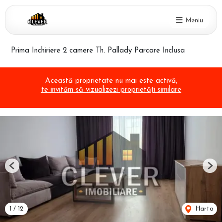
Meniu
Prima Inchiriere 2 camere Th. Pallady Parcare Inclusa
Această proprietate nu mai este activă,
te invităm să vizualizezi proprietăți similare
Previous
Nex
1
/
12
Harta