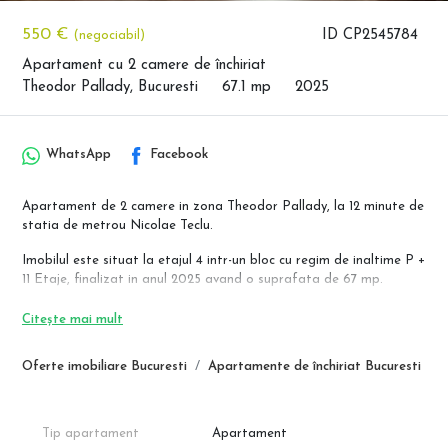
550 €
ID CP2545784
(negociabil)
Apartament cu 2 camere de închiriat
Theodor Pallady, Bucuresti
67.1 mp
2025
WhatsApp
Facebook
Apartament de 2 camere in zona Theodor Pallady, la 12 minute de
statia de metrou Nicolae Teclu.
Imobilul este situat la etajul 4 intr-un bloc cu regim de inaltime P +
11 Etaje, finalizat in anul 2025 avand o suprafata de 67 mp.
Apartamentul este mobilat si utilat complet, iar bucataria este
Citește mai mult
dotata cu toate electrocasnicele necesare.
Dispune de un living luminos echipat cu o canapea extensibila, TV,
Oferte imobiliare Bucuresti
Apartamente de închiriat Bucuresti
AC, dormitor cu pat matrimonial si baie
*Imobilul dispune de centrala termica.
*Localizare: Drumul Gura Putnei, la o distanta de 12 minute de
Tip apartament
Apartament
statia de metrou Nicolae Teclu