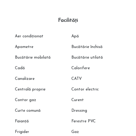
Facilități
Aer condiționat
Apă
Apometre
Bucătărie închisă
Bucătărie mobilată
Bucătărie utilată
Cadă
Calorifere
Canalizare
CATV
Centrală proprie
Contor electric
Contor gaz
Curent
Curte comună
Dressing
Faianță
Ferestre PVC
Frigider
Gaz