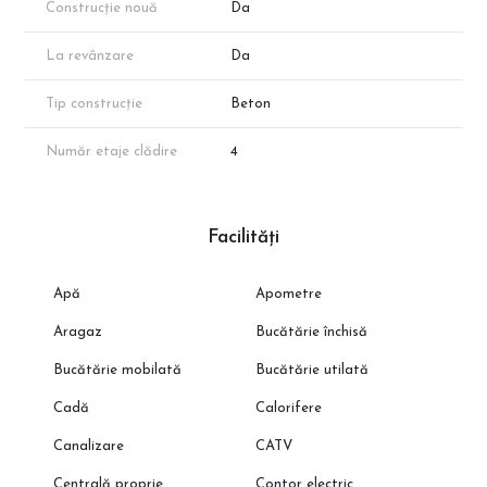
Construcție nouă
Da
La revânzare
Da
Tip construcție
Beton
Număr etaje clădire
4
Facilități
Apă
Apometre
Aragaz
Bucătărie închisă
Bucătărie mobilată
Bucătărie utilată
Cadă
Calorifere
Canalizare
CATV
Centrală proprie
Contor electric