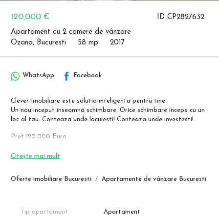
120,000 €
ID CP2827632
Apartament cu 2 camere de vânzare
Ozana, Bucuresti
58 mp
2017
WhatsApp
Facebook
Clever Imobiliare este solutia inteligenta pentru tine.
Un nou inceput inseamna schimbare. Orice schimbare incepe cu un
loc al tau. Conteaza unde locuiesti! Conteaza unde investesti!
Pret 120.000 Euro
!!Poze reale!!
Apartamentul se vinde complet mobilat si utilat cum se vede in
Citește mai mult
poze. Este situat la etajul 4 al unui bloc situat pe Strada Gura
Ialomitei la o distanta de aproximativ 10-15 min fata de statia de
Oferte imobiliare Bucuresti
Apartamente de vânzare Bucuresti
metrou 1 Decembrie 1918
Suprafata este de 58mp, blocul este construit din 2017, se vinde
mobilat si complet utilat, gata de locuit. iar baia beneficiaza de
ventilatie naturala fiind prevazuta cu geam.
Tip apartament
Apartament