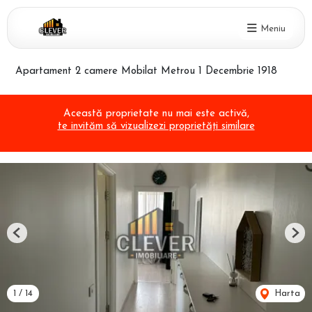
Meniu
Apartament 2 camere Mobilat Metrou 1 Decembrie 1918
Această proprietate nu mai este activă,
te invităm să vizualizezi proprietăți similare
Previous
Nex
1
/
14
Harta