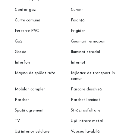
Contor gaz
Curent
Curte comună
Faianță
Ferestre PVC
Frigider
Gaz
Geamuri termopan
Gresie
Iluminat stradal
Interfon
Internet
Mașină de spălat rufe
Mijloace de transport în
comun
Mobilat complet
Parcare deschisă
Parchet
Parchet laminat
Spații agrement
Străzi asfaltate
TV
Ușă intrare metal
Uși interior celulare
Vopsea lavabilă