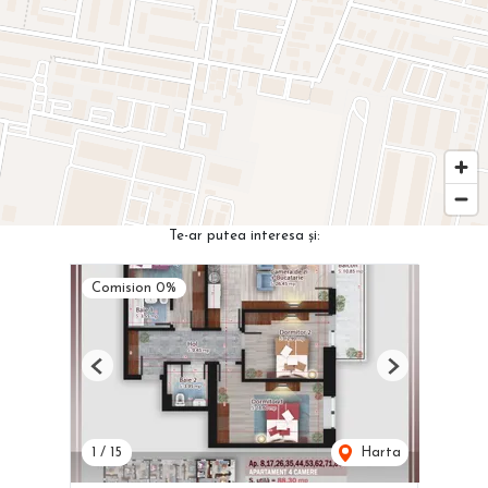
Te-ar putea interesa și:
Comision 0%
Previous
Next
1
/
15
Harta