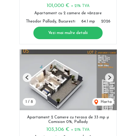
101,000 €
+ 21% TVA
Apartament cu 2 camere de vânzare
Theodor Pallady, Bucuresti
64.1 mp
2026
Vezi mai multe detalii
Previous
Next
1
/
8
Harta
Apartament 2 Camere cu terasa de 33 mp și
Comision 0%, Pallady
103,306 €
+ 21% TVA