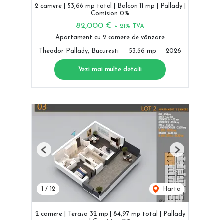
2 camere | 53,66 mp total | Balcon 11 mp | Pallady |
Comision 0%
82,000 €
+ 21% TVA
Apartament cu 2 camere de vânzare
Theodor Pallady, Bucuresti
53.66 mp
2026
Vezi mai multe detalii
Previous
Next
1
/
12
Harta
2 camere | Terasa 32 mp | 84,97 mp total | Pallady