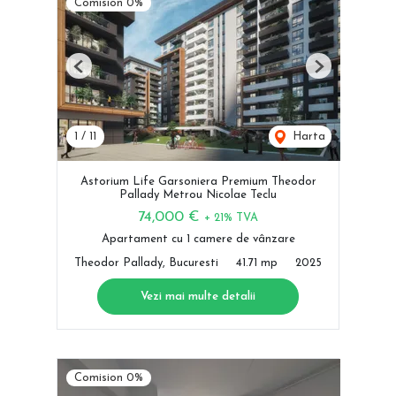
Comision 0%
Previous
Next
1
/
11
Harta
Astorium Life Garsoniera Premium Theodor
Pallady Metrou Nicolae Teclu
74,000 €
+ 21% TVA
Apartament cu 1 camere de vânzare
Theodor Pallady, Bucuresti
41.71 mp
2025
Vezi mai multe detalii
Comision 0%