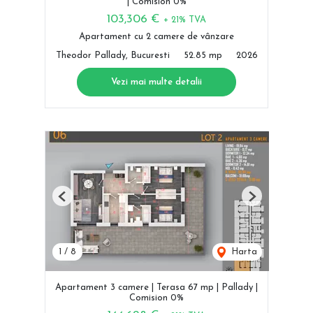
| Comision 0%
103,306 €
+ 21% TVA
Apartament cu 2 camere de vânzare
Theodor Pallady, Bucuresti
52.85 mp
2026
Vezi mai multe detalii
Previous
Next
1
/
8
Harta
Apartament 3 camere | Terasa 67 mp | Pallady |
Comision 0%