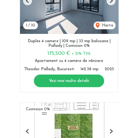
Previous
Next
1
/
10
Harta
Duplex 4 camere | 109 mp | 33 mp balcoane |
Pallady | Comision 0%
175,500 €
+ 21% TVA
Apartament cu 4 camere de vânzare
Theodor Pallady, Bucuresti
142.38 mp
2025
Vezi mai multe detalii
Comision 0%
Previous
Next