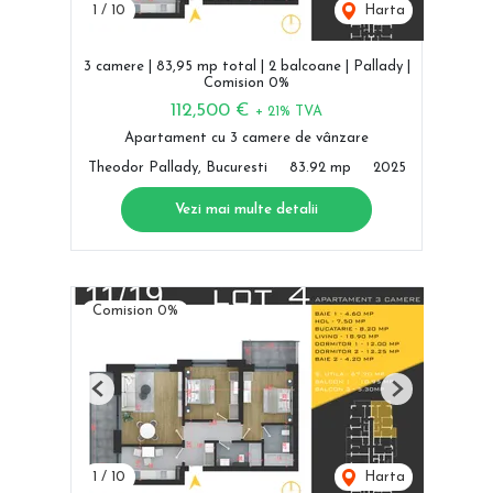
1
/
10
Harta
3 camere | 83,95 mp total | 2 balcoane | Pallady |
Comision 0%
112,500 €
+ 21% TVA
Apartament cu 3 camere de vânzare
Theodor Pallady, Bucuresti
83.92 mp
2025
Vezi mai multe detalii
Comision 0%
Previous
Next
1
/
10
Harta