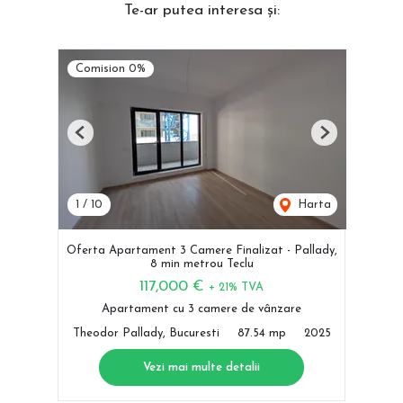
Te-ar putea interesa și:
Comision 0%
Previous
Next
1
/
10
Harta
Oferta Apartament 3 Camere Finalizat - Pallady,
8 min metrou Teclu
117,000 €
+ 21% TVA
Apartament cu 3 camere de vânzare
Theodor Pallady, Bucuresti
87.54 mp
2025
Vezi mai multe detalii