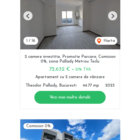
Previous
Next
1
/
16
Harta
2 camere investitie, Promotie Parcare, Comision
0%, zona Pallady Metrou Teclu
72,632 €
+ 21% TVA
Apartament cu 2 camere de vânzare
Theodor Pallady, Bucuresti
44.77 mp
2025
Vezi mai multe detalii
Comision 0%