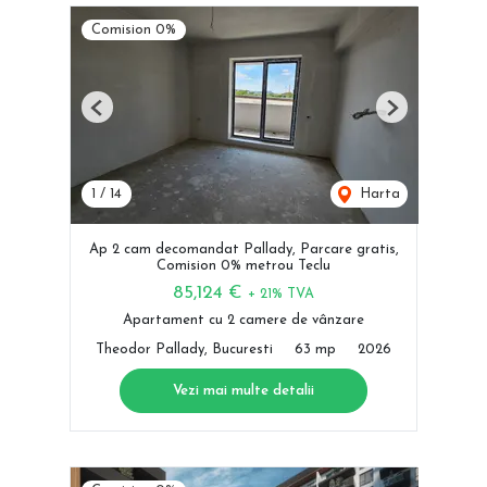
Comision 0%
Previous
Next
1
/
14
Harta
Ap 2 cam decomandat Pallady, Parcare gratis,
Comision 0% metrou Teclu
85,124 €
+ 21% TVA
Apartament cu 2 camere de vânzare
Theodor Pallady, Bucuresti
63 mp
2026
Vezi mai multe detalii