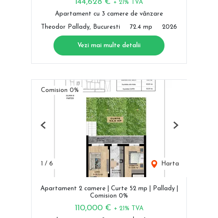
144,628 €
+ 21% TVA
Apartament cu 3 camere de vânzare
Theodor Pallady, Bucuresti
72.4 mp
2026
Vezi mai multe detalii
Comision 0%
Previous
Next
1
/
6
Harta
Apartament 2 camere | Curte 52 mp | Pallady |
Comision 0%
110,000 €
+ 21% TVA