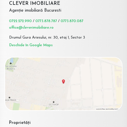
CLEVER IMOBILIARE
Agenție imobiliară Bucuresti
0722.272.990
/
0773.878.787
/
0773.870.087
office@cleverimobiliare.ro
Drumul Gura Ariesului, nr. 30, etaj 1, Sector 3
Deschide în Google Maps
Proprietăți