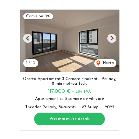
Comision 0%
Previous
Next
1
/
10
Harta
Oferta Apartament 3 Camere Finalizat - Pallady,
8 min metrou Teclu
117,000 €
+ 21% TVA
Apartament cu 3 camere de vânzare
Theodor Pallady, Bucuresti
87.54 mp
2025
Vezi mai multe detalii