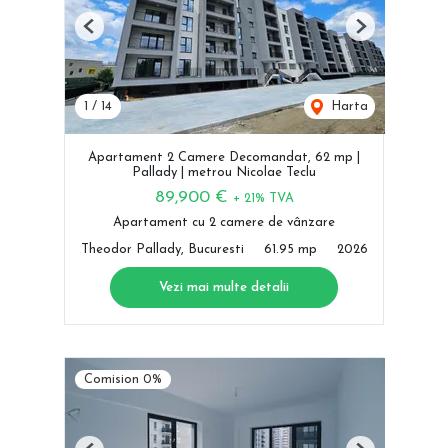
Previous
Next
1
/
14
Harta
Apartament 2 Camere Decomandat, 62 mp |
Pallady | metrou Nicolae Teclu
89,900 €
+ 21% TVA
Apartament cu 2 camere de vânzare
Theodor Pallady, Bucuresti
61.95 mp
2026
Vezi mai multe detalii
Comision 0%