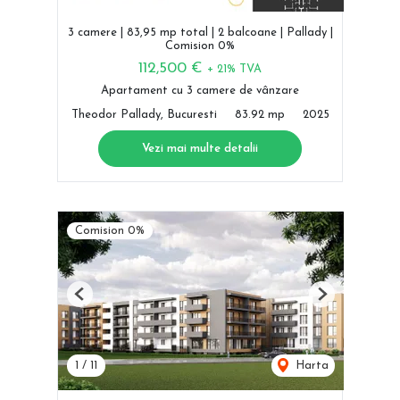
3 camere | 83,95 mp total | 2 balcoane | Pallady |
Comision 0%
112,500 €
+ 21% TVA
Apartament cu 3 camere de vânzare
Theodor Pallady, Bucuresti
83.92 mp
2025
Vezi mai multe detalii
Comision 0%
Previous
Next
1
/
11
Harta