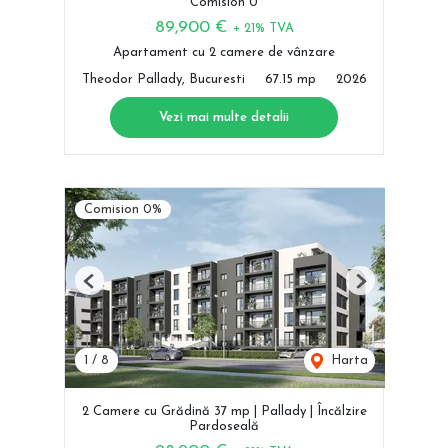
Comision 0
89,900 €
+ 21% TVA
Apartament cu 2 camere de vânzare
Theodor Pallady, Bucuresti
67.15 mp
2026
Vezi mai multe detalii
Comision 0%
Previous
Next
1
/
8
Harta
2 Camere cu Grădină 37 mp | Pallady | Încălzire
Pardoseală