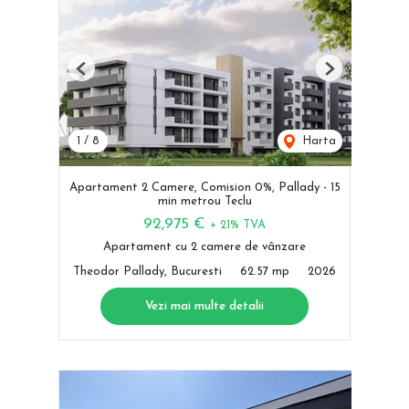
Previous
Next
1
/
8
Harta
Apartament 2 Camere, Comision 0%, Pallady - 15
min metrou Teclu
92,975 €
+ 21% TVA
Apartament cu 2 camere de vânzare
Theodor Pallady, Bucuresti
62.57 mp
2026
Vezi mai multe detalii