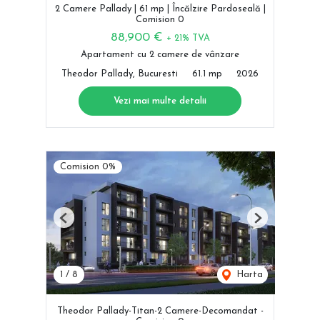
2 Camere Pallady | 61 mp | Încălzire Pardoseală |
Comision 0
88,900 €
+ 21% TVA
Apartament cu 2 camere de vânzare
Theodor Pallady, Bucuresti
61.1 mp
2026
Vezi mai multe detalii
Comision 0%
Previous
Next
1
/
8
Harta
Theodor Pallady-Titan-2 Camere-Decomandat -