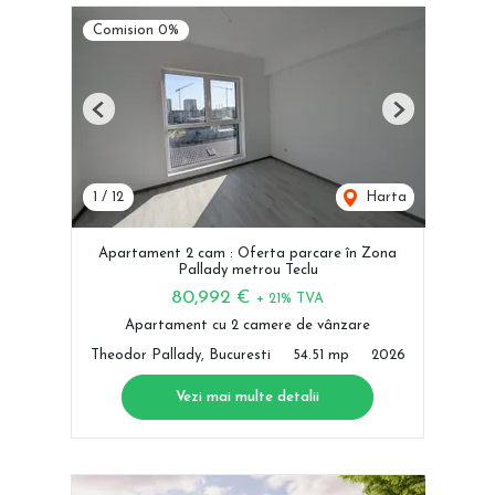
Comision 0%
Previous
Next
1
/
12
Harta
Apartament 2 cam : Oferta parcare în Zona
Pallady metrou Teclu
80,992 €
+ 21% TVA
Apartament cu 2 camere de vânzare
Theodor Pallady, Bucuresti
54.51 mp
2026
Vezi mai multe detalii