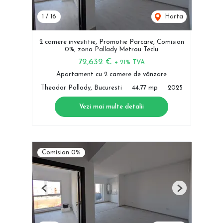
1
/
16
Harta
2 camere investitie, Promotie Parcare, Comision
0%, zona Pallady Metrou Teclu
72,632 €
+ 21% TVA
Apartament cu 2 camere de vânzare
Theodor Pallady, Bucuresti
44.77 mp
2025
Vezi mai multe detalii
Comision 0%
Previous
Next