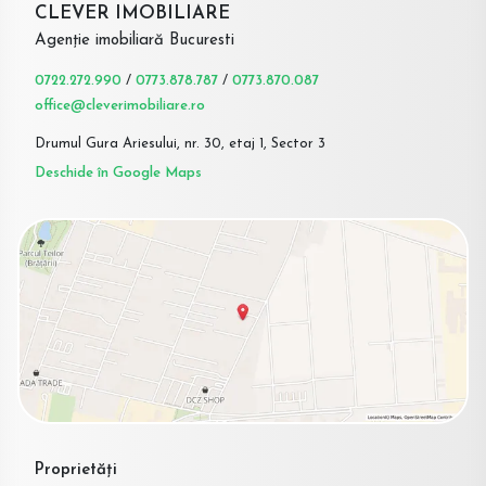
CLEVER IMOBILIARE
Agenție imobiliară Bucuresti
0722.272.990
/
0773.878.787
/
0773.870.087
office@cleverimobiliare.ro
Drumul Gura Ariesului, nr. 30, etaj 1, Sector 3
Deschide în Google Maps
Proprietăți