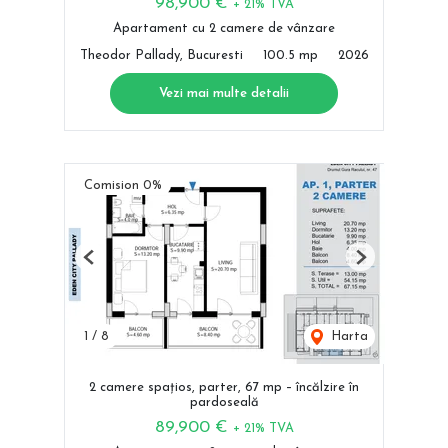
98,900 €
+ 21% TVA
Apartament cu 2 camere de vânzare
Theodor Pallady, Bucuresti
100.5 mp
2026
Vezi mai multe detalii
Comision 0%
Previous
Next
1
/
8
Harta
2 camere spațios, parter, 67 mp – încălzire în
pardoseală
89,900 €
+ 21% TVA