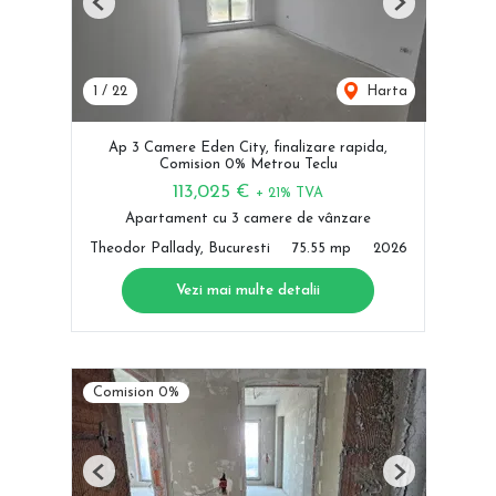
Previous
Next
1
/
22
Harta
Ap 3 Camere Eden City, finalizare rapida,
Comision 0% Metrou Teclu
113,025 €
+ 21% TVA
Apartament cu 3 camere de vânzare
Theodor Pallady, Bucuresti
75.55 mp
2026
Vezi mai multe detalii
Comision 0%
Previous
Next