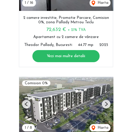
1
/
16
Harta
2 camere investitie, Promotie Parcare, Comision
0%, zona Pallady Metrou Teclu
72,632 €
+ 21% TVA
Apartament cu 2 camere de vânzare
Theodor Pallady, Bucuresti
44.77 mp
2025
Vezi mai multe detalii
Comision 0%
Previous
Next
1
/
8
Harta