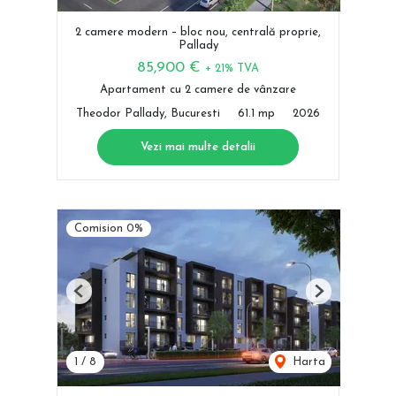
2 camere modern – bloc nou, centrală proprie,
Pallady
85,900 €
+ 21% TVA
Apartament cu 2 camere de vânzare
Theodor Pallady, Bucuresti
61.1 mp
2026
Vezi mai multe detalii
Comision 0%
Previous
Next
1
/
8
Harta