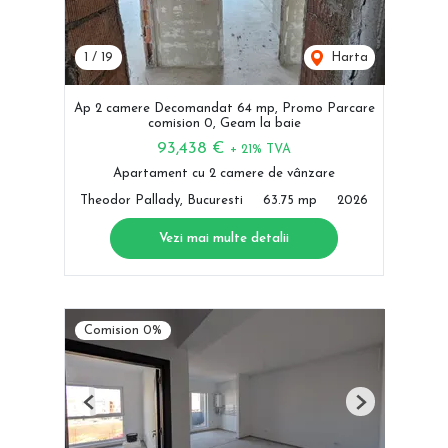
1
/
19
Harta
Ap 2 camere Decomandat 64 mp, Promo Parcare
comision 0, Geam la baie
93,438 €
+ 21% TVA
Apartament cu 2 camere de vânzare
Theodor Pallady, Bucuresti
63.75 mp
2026
Vezi mai multe detalii
Comision 0%
Previous
Next