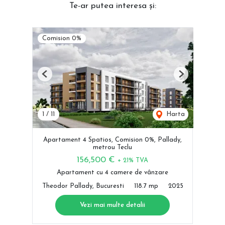
Te-ar putea interesa și:
Comision 0%
Previous
Next
1
/
11
Harta
Apartament 4 Spatios, Comision 0%, Pallady,
metrou Teclu
156,500 €
+ 21% TVA
Apartament cu 4 camere de vânzare
Theodor Pallady, Bucuresti
118.7 mp
2025
Vezi mai multe detalii