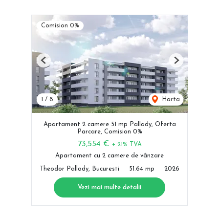
Comision 0%
Previous
Next
1
/
8
Harta
Apartament 2 camere 51 mp Pallady, Oferta
Parcare, Comision 0%
73,554 €
+ 21% TVA
Apartament cu 2 camere de vânzare
Theodor Pallady, Bucuresti
51.64 mp
2026
Vezi mai multe detalii