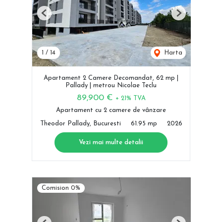
Previous
Next
1
/
14
Harta
Apartament 2 Camere Decomandat, 62 mp |
Pallady | metrou Nicolae Teclu
89,900 €
+ 21% TVA
Apartament cu 2 camere de vânzare
Theodor Pallady, Bucuresti
61.95 mp
2026
Vezi mai multe detalii
Comision 0%