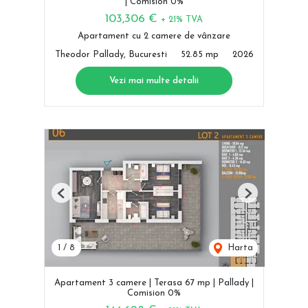
| Comision 0%
103,306 €
+ 21% TVA
Apartament cu 2 camere de vânzare
Theodor Pallady, Bucuresti
52.85 mp
2026
Vezi mai multe detalii
Previous
Next
1
/
8
Harta
Apartament 3 camere | Terasa 67 mp | Pallady |
Comision 0%