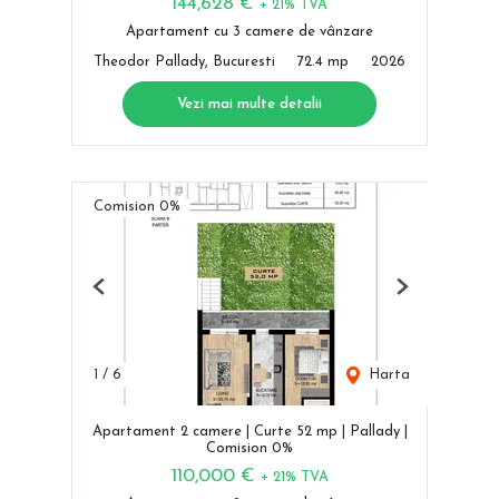
144,628 €
+ 21% TVA
Apartament cu 3 camere de vânzare
Theodor Pallady, Bucuresti
72.4 mp
2026
Vezi mai multe detalii
Comision 0%
Previous
Next
1
/
6
Harta
Apartament 2 camere | Curte 52 mp | Pallady |
Comision 0%
110,000 €
+ 21% TVA