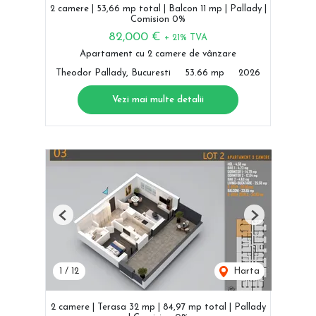
2 camere | 53,66 mp total | Balcon 11 mp | Pallady |
Comision 0%
82,000 €
+ 21% TVA
Apartament cu 2 camere de vânzare
Theodor Pallady, Bucuresti
53.66 mp
2026
Vezi mai multe detalii
Previous
Next
1
/
12
Harta
2 camere | Terasa 32 mp | 84,97 mp total | Pallady