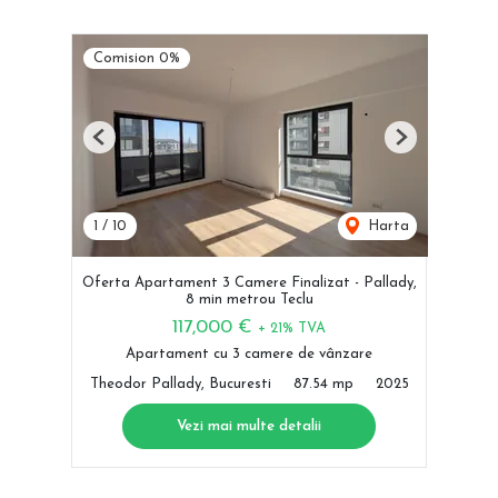
Comision 0%
Previous
Next
1
/
10
Harta
Oferta Apartament 3 Camere Finalizat - Pallady,
8 min metrou Teclu
117,000 €
+ 21% TVA
Apartament cu 3 camere de vânzare
Theodor Pallady, Bucuresti
87.54 mp
2025
Vezi mai multe detalii