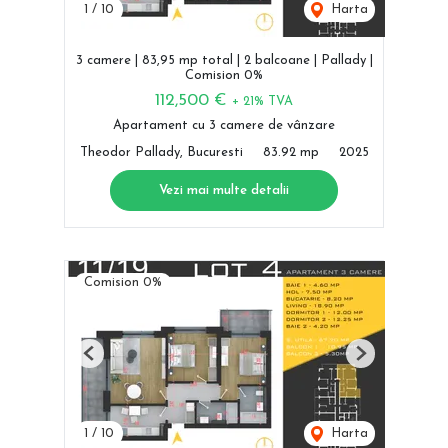
1
/
10
Harta
3 camere | 83,95 mp total | 2 balcoane | Pallady |
Comision 0%
112,500 €
+ 21% TVA
Apartament cu 3 camere de vânzare
Theodor Pallady, Bucuresti
83.92 mp
2025
Vezi mai multe detalii
Comision 0%
Previous
Next
1
/
10
Harta