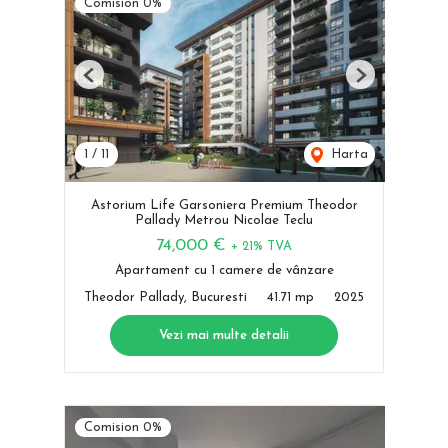
Comision 0%
Previous
Next
1
/
11
Harta
Astorium Life Garsoniera Premium Theodor
Pallady Metrou Nicolae Teclu
74,000 €
+ 21% TVA
Apartament cu 1 camere de vânzare
Theodor Pallady, Bucuresti
41.71 mp
2025
Vezi mai multe detalii
Comision 0%