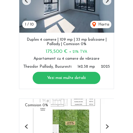
Previous
Next
1
/
10
Harta
Duplex 4 camere | 109 mp | 33 mp balcoane |
Pallady | Comision 0%
175,500 €
+ 21% TVA
Apartament cu 4 camere de vânzare
Theodor Pallady, Bucuresti
142.38 mp
2025
Vezi mai multe detalii
Comision 0%
Previous
Next