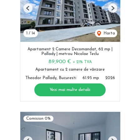
Previous
Next
1
/
14
Harta
Apartament 2 Camere Decomandat, 62 mp |
Pallady | metrou Nicolae Teclu
89,900 €
+ 21% TVA
Apartament cu 2 camere de vânzare
Theodor Pallady, Bucuresti
61.95 mp
2026
Vezi mai multe detalii
Comision 0%