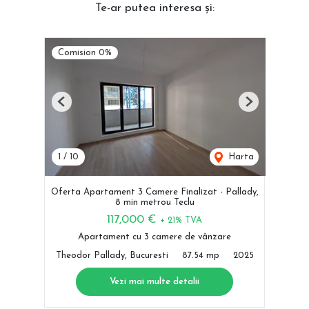
Te-ar putea interesa și:
Comision 0%
Previous
Next
1
/
10
Harta
Oferta Apartament 3 Camere Finalizat - Pallady,
8 min metrou Teclu
117,000 €
+ 21% TVA
Apartament cu 3 camere de vânzare
Theodor Pallady, Bucuresti
87.54 mp
2025
Vezi mai multe detalii