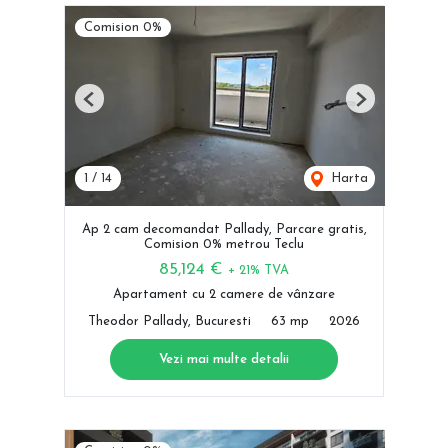
Comision 0%
Previous
Next
1
/
14
Harta
Ap 2 cam decomandat Pallady, Parcare gratis,
Comision 0% metrou Teclu
85,124 €
+ 21% TVA
Apartament cu 2 camere de vânzare
Theodor Pallady, Bucuresti
63 mp
2026
Vezi mai multe detalii