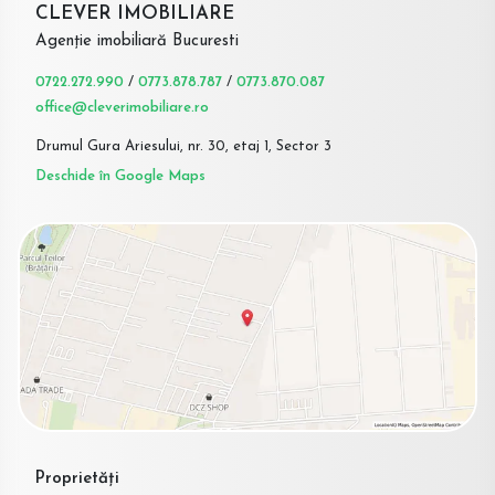
CLEVER IMOBILIARE
Agenție imobiliară Bucuresti
0722.272.990
/
0773.878.787
/
0773.870.087
office@cleverimobiliare.ro
Drumul Gura Ariesului, nr. 30, etaj 1, Sector 3
Deschide în Google Maps
Proprietăți