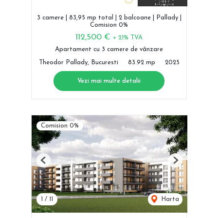
3 camere | 83,95 mp total | 2 balcoane | Pallady |
Comision 0%
112,500 €
+ 21% TVA
Apartament cu 3 camere de vânzare
Theodor Pallady, Bucuresti
83.92 mp
2025
Vezi mai multe detalii
Comision 0%
Previous
Next
1
/
11
Harta