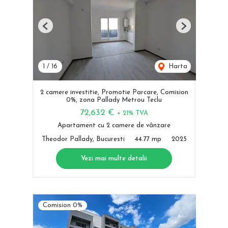
Previous
Next
1
/
16
Harta
2 camere investitie, Promotie Parcare, Comision
0%, zona Pallady Metrou Teclu
72,632 €
+ 21% TVA
Apartament cu 2 camere de vânzare
Theodor Pallady, Bucuresti
44.77 mp
2025
Vezi mai multe detalii
Comision 0%