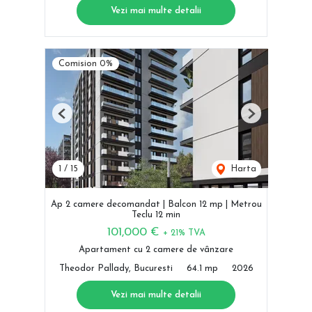
Vezi mai multe detalii
Comision 0%
Previous
Next
1
/
15
Harta
Ap 2 camere decomandat | Balcon 12 mp | Metrou
Teclu 12 min
101,000 €
+ 21% TVA
Apartament cu 2 camere de vânzare
Theodor Pallady, Bucuresti
64.1 mp
2026
Vezi mai multe detalii