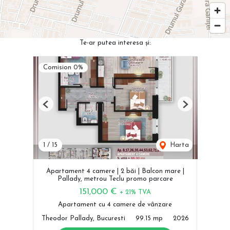
Te-ar putea interesa și:
Comision 0%
Previous
Next
1
/
15
Harta
Apartament 4 camere | 2 băi | Balcon mare |
Pallady, metrou Teclu promo parcare
151,000 €
+ 21% TVA
Apartament cu 4 camere de vânzare
Theodor Pallady, Bucuresti
99.15 mp
2026