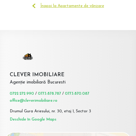
Înapoi la Apartamente de vânzare
CLEVER IMOBILIARE
Agenție imobiliară Bucuresti
0722.272.990
/
0773.878.787
/
0773.870.087
office@cleverimobiliare.ro
Drumul Gura Ariesului, nr. 30, etaj 1, Sector 3
Deschide în Google Maps