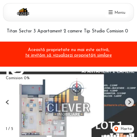
Meniu
Titan Sector 3 Apartament 2 camere Tip Studio Comision 0
Această proprietate nu mai este activă,
te invităm să vizualizezi proprietăți similare
Comision 0%
Previous
Nex
1
/
5
Harta