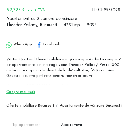
69,725 €
ID CP2557028
+ 21% TVA
Apartament cu 2 camere de vânzare
Theodor Pallady, Bucuresti
47.21 mp
2025
WhatsApp
Facebook
Vizitează site-ul CleverImobiliare ro și descoperă oferta completă
de apartamente din întreaga zonă Theodor Pallady! Peste 1000
de locuințe disponibile, direct de la dezvoltator, fără comision.
Găsește locuința perfectă pentru tine chiar acum!
Pret avans 90%: 69.725 Euro + TVA
Pret avans 50%: 72.018 Euro + TVA
Citește mai mult
Pret avans 15%: 74.312 Euro + TVA
Oferte imobiliare Bucuresti
Apartamente de vânzare Bucuresti
Complex rezidential de prestigiu situat in zona Theodor Pallady
Sector 3, care oferà proprietati spatioase si inteligent
compartimentate, ideale pentru persoanele care cauta o locuinta
de calitate. Complexul ofera acces la spatii verzi generoase, un
Tip apartament
Apartament
mediu elegant si intim pentru locuitorii sai, inconjurati de o