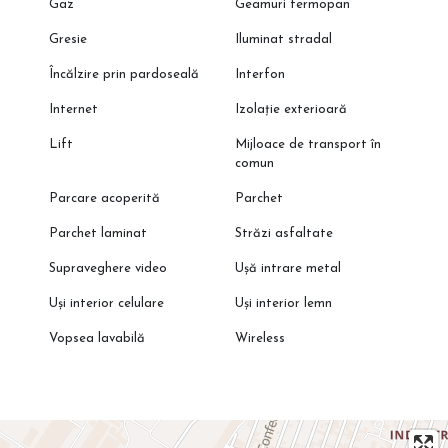
Gaz
Geamuri termopan
Gresie
Iluminat stradal
Încălzire prin pardoseală
Interfon
Internet
Izolație exterioară
Lift
Mijloace de transport în
comun
Parcare acoperită
Parchet
Parchet laminat
Străzi asfaltate
Supraveghere video
Ușă intrare metal
Uși interior celulare
Uși interior lemn
Vopsea lavabilă
Wireless