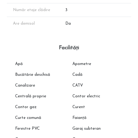
Număr etaje clădire
3
Are demisol
Da
Facilități
Apă
Apometre
Bucătărie deschisă
Cadă
Canalizare
CATV
Centrală proprie
Contor electric
Contor gaz
Curent
Curte comună
Faianță
Ferestre PVC
Garaj subteran