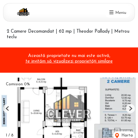
Meniu
2 Camere Decomandat | 62 mp | Theodor Pallady | Metrou
teclu
Această proprietate nu mai este activă,
te invităm să vizualizezi proprietăți similare
Comision 0%
Previous
Nex
1
/
8
Harta