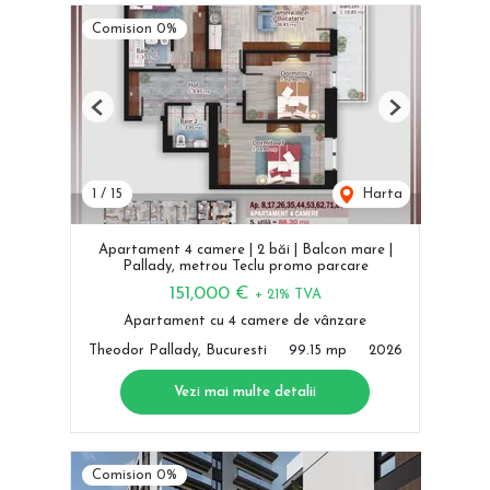
Comision 0%
Previous
Next
1
/
15
Harta
Apartament 4 camere | 2 băi | Balcon mare |
Pallady, metrou Teclu promo parcare
151,000 €
+ 21% TVA
Apartament cu 4 camere de vânzare
Theodor Pallady, Bucuresti
99.15 mp
2026
Vezi mai multe detalii
Comision 0%