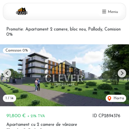
Meniu
Promotie: Apartament 2 camere, bloc nou, Pallady, Comision
0%
Comision 0%
Previous
Nex
1
/
14
Harta
91,800 €
ID CP2894376
+ 21% TVA
Apartament cu 2 camere de vânzare