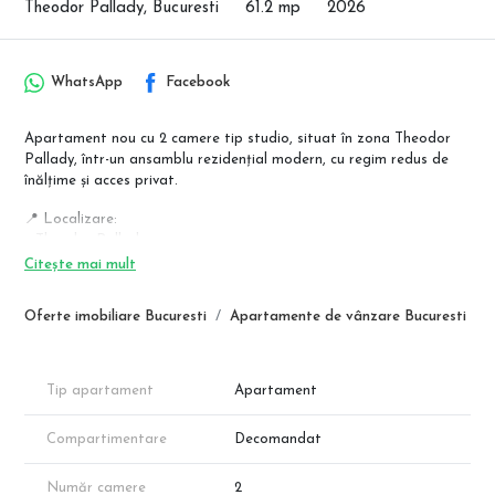
Theodor Pallady, Bucuresti
61.2 mp
2026
WhatsApp
Facebook
Apartament nou cu 2 camere tip studio, situat în zona Theodor
Pallady, într-un ansamblu rezidențial modern, cu regim redus de
înălțime și acces privat.
📍 Localizare:
– Theodor Pallady
– Stație STB la ~500 m
Citește mai mult
– Metrou Nicolae Teclu la ~1,5 km
Oferte imobiliare Bucuresti
Apartamente de vânzare Bucuresti
🏢 Detalii imobil:
– Scara 2, Etaj 2
– Regim: P+3
– Ansamblu nou
Tip apartament
Apartament
🏠 Compartimentare:
Compartimentare
Decomandat
– Cameră de zi + bucătărie open-space: 31,30 mp
– Dormitor: 13,15 mp
– Baie: 4,80 mp
Număr camere
2