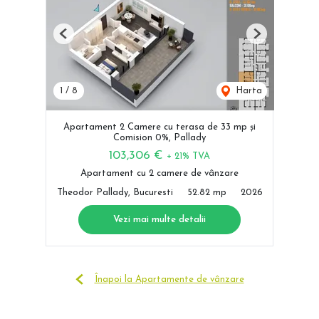
Previous
Next
1
/
8
Harta
Apartament 2 Camere cu terasa de 33 mp și
Comision 0%, Pallady
103,306 €
+ 21% TVA
Apartament cu 2 camere de vânzare
Theodor Pallady, Bucuresti
52.82 mp
2026
Vezi mai multe detalii
Înapoi la Apartamente de vânzare