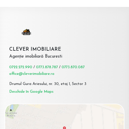
CLEVER IMOBILIARE
Agenție imobiliară Bucuresti
0722.272.990
/
0773.878.787
/
0773.870.087
office@cleverimobiliare.ro
Drumul Gura Ariesului, nr. 30, etaj 1, Sector 3
Deschide în Google Maps