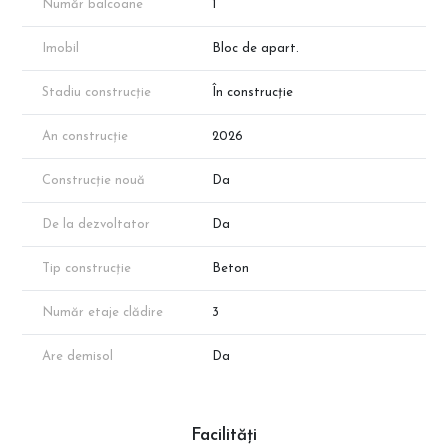
reprezentantul dezvoltatorului.
Număr balcoane
1
Imobil
Bloc de apart.
Stadiu construcție
În construcție
An construcție
2026
Construcție nouă
Da
De la dezvoltator
Da
Tip construcție
Beton
Număr etaje clădire
3
Are demisol
Da
Facilități