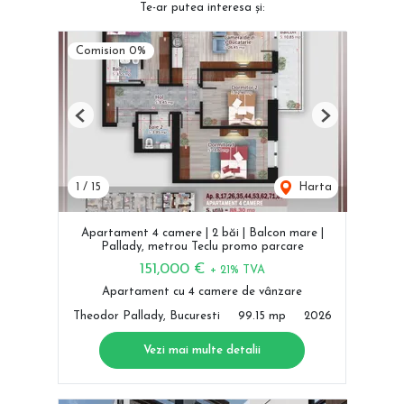
Te-ar putea interesa și:
Comision 0%
Previous
Next
1
/
15
Harta
Apartament 4 camere | 2 băi | Balcon mare |
Pallady, metrou Teclu promo parcare
151,000 €
+ 21% TVA
Apartament cu 4 camere de vânzare
Theodor Pallady, Bucuresti
99.15 mp
2026
Vezi mai multe detalii