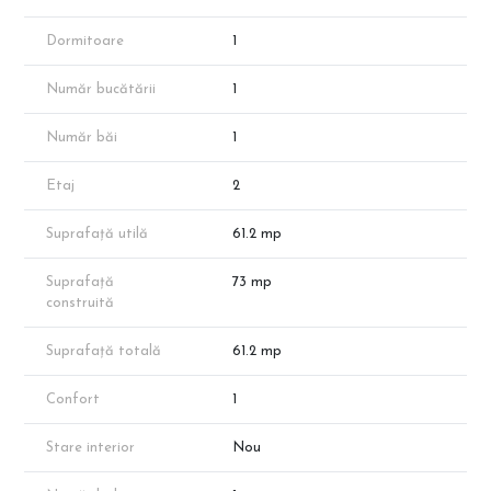
– Hol: 3,40 mp
– Balcon: 8,55 mp
Dormitoare
1
📐 Suprafețe:
Număr bucătării
1
– Suprafață utilă: 52,65 mp
– Suprafață totală: 61,20 mp
Număr băi
1
🔥 Dotări:
– Centrală termică proprie
Etaj
2
– Încălzire în pardoseală
– WC încastrat Geberit
Suprafață utilă
61.2 mp
– Utilități complete
– Finisaje la alegere
Suprafață
73 mp
💶 Prețuri în funcție de avans:
construită
– Avans 50%: 91.800 € + TVA
– Avans 15%: 96.100 € + TVA
Suprafață totală
61.2 mp
❗ Fără comision – direct de la dezvoltator
Confort
1
ℹ️ Suprafațele sunt aproximative conform planurilor de prezentare.
Disponibilitatea poate varia.
Stare interior
Nou
📞 Pentru detalii și programare vizionare, contactează