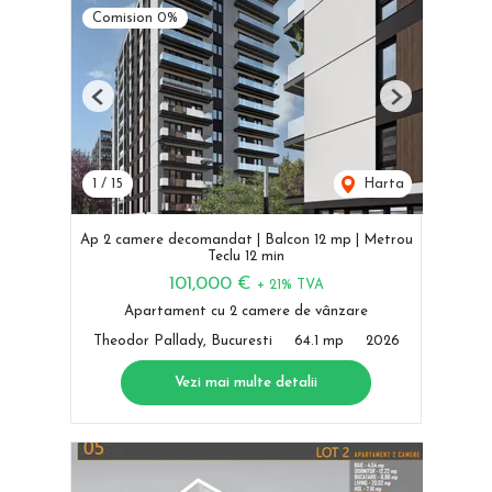
Comision 0%
Previous
Next
1
/
15
Harta
Ap 2 camere decomandat | Balcon 12 mp | Metrou
Teclu 12 min
101,000 €
+ 21% TVA
Apartament cu 2 camere de vânzare
Theodor Pallady, Bucuresti
64.1 mp
2026
Vezi mai multe detalii