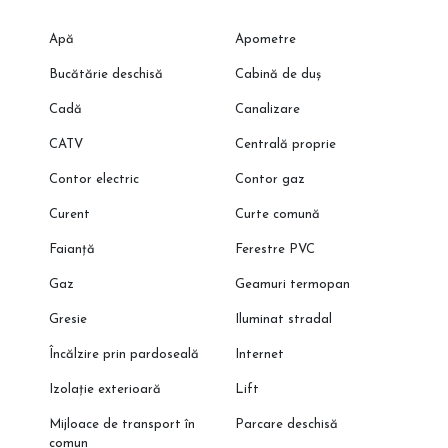
Apă
Apometre
Bucătărie deschisă
Cabină de duș
Cadă
Canalizare
CATV
Centrală proprie
Contor electric
Contor gaz
Curent
Curte comună
Faianță
Ferestre PVC
Gaz
Geamuri termopan
Gresie
Iluminat stradal
Încălzire prin pardoseală
Internet
Izolație exterioară
Lift
Mijloace de transport în
Parcare deschisă
comun