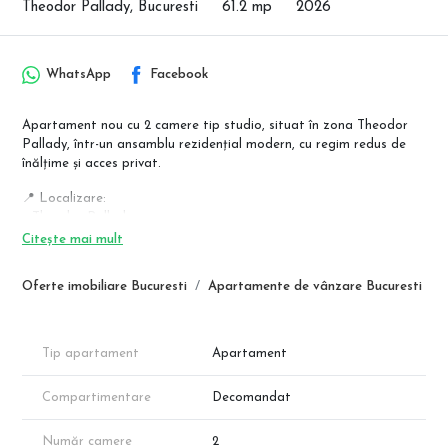
Theodor Pallady, Bucuresti
61.2 mp
2026
WhatsApp
Facebook
Apartament nou cu 2 camere tip studio, situat în zona Theodor
Pallady, într-un ansamblu rezidențial modern, cu regim redus de
înălțime și acces privat.
📍 Localizare:
– Theodor Pallady
– Stație STB la ~500 m
Citește mai mult
– Metrou Nicolae Teclu la ~1,5 km
Oferte imobiliare Bucuresti
Apartamente de vânzare Bucuresti
🏢 Detalii imobil:
– Scara 3, Etaj 2
– Regim: P+3
– Ansamblu nou
Tip apartament
Apartament
🏠 Compartimentare:
Compartimentare
Decomandat
– Cameră de zi + bucătărie open-space: 31,30 mp
– Dormitor: 13,15 mp
– Baie: 4,80 mp
Număr camere
2