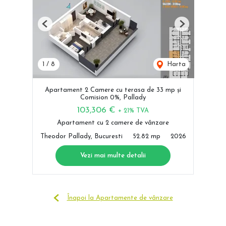
Previous
Next
1
/
8
Harta
Apartament 2 Camere cu terasa de 33 mp și
Comision 0%, Pallady
103,306 €
+ 21% TVA
Apartament cu 2 camere de vânzare
Theodor Pallady, Bucuresti
52.82 mp
2026
Vezi mai multe detalii
Înapoi la Apartamente de vânzare