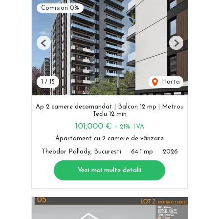
Comision 0%
Previous
Next
1
/
15
Harta
Ap 2 camere decomandat | Balcon 12 mp | Metrou
Teclu 12 min
101,000 €
+ 21% TVA
Apartament cu 2 camere de vânzare
Theodor Pallady, Bucuresti
64.1 mp
2026
Vezi mai multe detalii