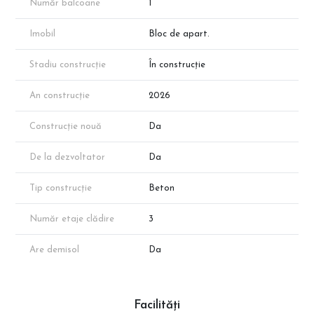
reprezentantul dezvoltatorului.
Număr balcoane
1
Imobil
Bloc de apart.
Stadiu construcție
În construcție
An construcție
2026
Construcție nouă
Da
De la dezvoltator
Da
Tip construcție
Beton
Număr etaje clădire
3
Are demisol
Da
Facilități