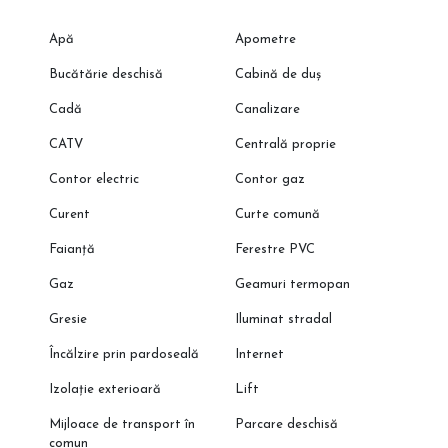
Apă
Apometre
Bucătărie deschisă
Cabină de duș
Cadă
Canalizare
CATV
Centrală proprie
Contor electric
Contor gaz
Curent
Curte comună
Faianță
Ferestre PVC
Gaz
Geamuri termopan
Gresie
Iluminat stradal
Încălzire prin pardoseală
Internet
Izolație exterioară
Lift
Mijloace de transport în
Parcare deschisă
comun