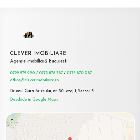
CLEVER IMOBILIARE
Agenție imobiliară Bucuresti
0722.272.990
/
0773.878.787
/
0773.870.087
office@cleverimobiliare.ro
Drumul Gura Ariesului, nr. 30, etaj 1, Sector 3
Deschide în Google Maps