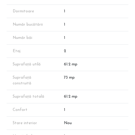
– Hol: 3,40 mp
– Balcon: 8,55 mp
Dormitoare
1
📐 Suprafețe:
Număr bucătării
1
– Suprafață utilă: 52,65 mp
– Suprafață totală: 61,20 mp
Număr băi
1
🔥 Dotări:
– Centrală termică proprie
Etaj
2
– Încălzire în pardoseală
– WC încastrat Geberit
Suprafață utilă
61.2 mp
– Utilități complete
– Finisaje la alegere
Suprafață
73 mp
💶 Prețuri în funcție de avans:
construită
– Avans 50%: 91.800 € + TVA
– Avans 15%: 96.000 € + TVA
Suprafață totală
61.2 mp
❗ Fără comision – direct de la dezvoltator
Confort
1
ℹ️ Suprafațele sunt aproximative conform planurilor de prezentare.
Disponibilitatea poate varia.
Stare interior
Nou
📞 Pentru detalii și programare vizionare, contactează