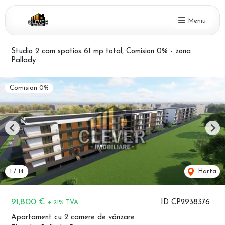
Meniu
Studio 2 cam spatios 61 mp total, Comision 0% - zona
Pallady
Comision 0%
Previous
Nex
1
/
14
Harta
91,800 €
ID CP2938376
+ 21% TVA
Apartament cu 2 camere de vânzare