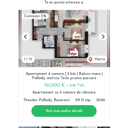
Te-ar putea interesa și:
Comision 0%
Previous
Next
1
/
15
Harta
Apartament 4 camere | 2 băi | Balcon mare |
Pallady, metrou Teclu promo parcare
151,000 €
+ 21% TVA
Apartament cu 4 camere de vânzare
Theodor Pallady, Bucuresti
99.15 mp
2026
Vezi mai multe detalii