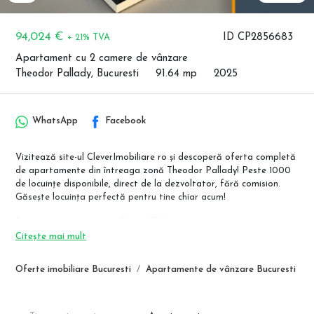
94,024 €
ID CP2856683
+ 21% TVA
Apartament cu 2 camere de vânzare
Theodor Pallady, Bucuresti
91.64 mp
2025
WhatsApp
Facebook
Vizitează site-ul CleverImobiliare ro și descoperă oferta completă
de apartamente din întreaga zonă Theodor Pallady! Peste 1000
de locuințe disponibile, direct de la dezvoltator, fără comision.
Găsește locuința perfectă pentru tine chiar acum!
Pret avans 90%: 94.024 Euro + TVA
Pret avans 50%: 102.172 Euro + TVA
Citește mai mult
Pret avans 20%: 113.036 Euro + TVA
Oferte imobiliare Bucuresti
Apartamente de vânzare Bucuresti
Design-ul modern al imobilului este special gandit, astfel incat
fiecare tip de locuinta sa beneficieze de cat mai multa lumina
naturala, vedere catre spatii verzi, aerisite. Confortul termic este
asigurat de sistemul de incalzire centralizat, apartamentele fiind