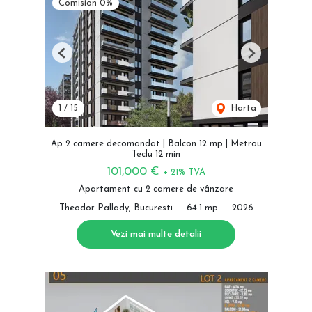
Comision 0%
Previous
Next
1
/
15
Harta
Ap 2 camere decomandat | Balcon 12 mp | Metrou
Teclu 12 min
101,000 €
+ 21% TVA
Apartament cu 2 camere de vânzare
Theodor Pallady, Bucuresti
64.1 mp
2026
Vezi mai multe detalii