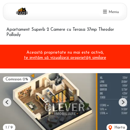
Meniu
Apartament Superb 2 Camere cu Terasa 37mp Theodor
Pallady
Această proprietate nu mai este activă,
te invităm să vizualizezi proprietăți similare
Comision 0%
Previous
Nex
1
/
9
Harta