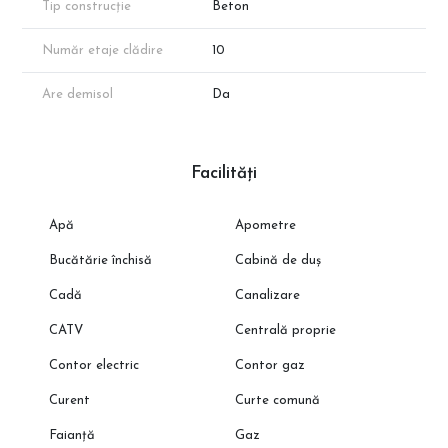
Tip construcție
Beton
Număr etaje clădire
10
Are demisol
Da
Facilități
Apă
Apometre
Bucătărie închisă
Cabină de duș
Cadă
Canalizare
CATV
Centrală proprie
Contor electric
Contor gaz
Curent
Curte comună
Faianță
Gaz