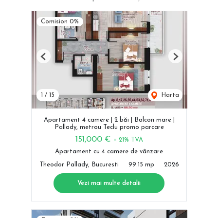
Comision 0%
Previous
Next
1
/
15
Harta
Apartament 4 camere | 2 băi | Balcon mare |
Pallady, metrou Teclu promo parcare
151,000 €
+ 21% TVA
Apartament cu 4 camere de vânzare
Theodor Pallady, Bucuresti
99.15 mp
2026
Vezi mai multe detalii