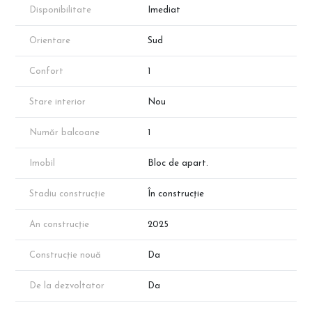
dezvoltatorului!
Disponibilitate
Imediat
Orientare
Sud
Confort
1
Stare interior
Nou
Număr balcoane
1
Imobil
Bloc de apart.
Stadiu construcție
În construcție
An construcție
2025
Construcție nouă
Da
De la dezvoltator
Da