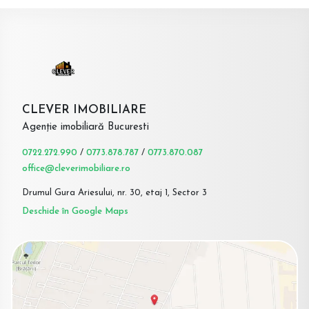
CLEVER IMOBILIARE
Agenție imobiliară Bucuresti
0722.272.990
/
0773.878.787
/
0773.870.087
office@cleverimobiliare.ro
Drumul Gura Ariesului, nr. 30, etaj 1, Sector 3
Deschide în Google Maps