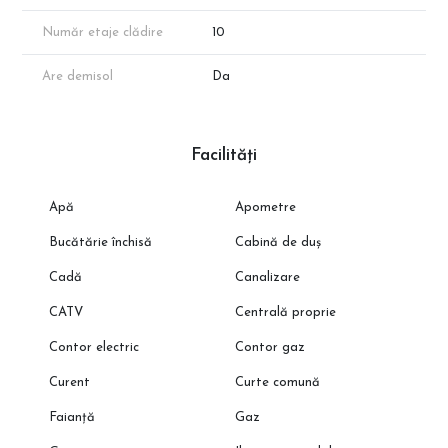
Număr etaje clădire
10
Are demisol
Da
Facilități
Apă
Apometre
Bucătărie închisă
Cabină de duș
Cadă
Canalizare
CATV
Centrală proprie
Contor electric
Contor gaz
Curent
Curte comună
Faianță
Gaz