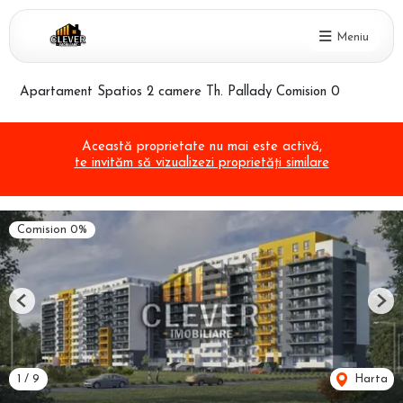
Meniu
Apartament Spatios 2 camere Th. Pallady Comision 0
Această proprietate nu mai este activă,
te invităm să vizualizezi proprietăți similare
Comision 0%
Previous
Nex
1
/
9
Harta