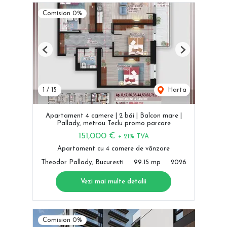
Comision 0%
Previous
Next
1
/
15
Harta
Apartament 4 camere | 2 băi | Balcon mare |
Pallady, metrou Teclu promo parcare
151,000 €
+ 21% TVA
Apartament cu 4 camere de vânzare
Theodor Pallady, Bucuresti
99.15 mp
2026
Vezi mai multe detalii
Comision 0%