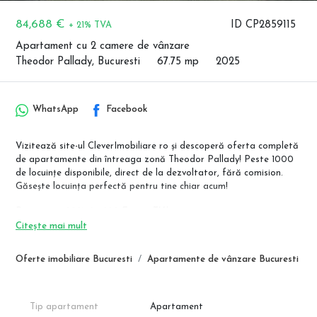
84,688 €
ID CP2859115
+ 21% TVA
Apartament cu 2 camere de vânzare
Theodor Pallady, Bucuresti
67.75 mp
2025
WhatsApp
Facebook
Vizitează site-ul CleverImobiliare ro și descoperă oferta completă
de apartamente din întreaga zonă Theodor Pallady! Peste 1000
de locuințe disponibile, direct de la dezvoltator, fără comision.
Găsește locuința perfectă pentru tine chiar acum!
Pret avans 90%: 84.688 Euro + TVA
Pret avans 50%: 94.850 Euro + TVA
Citește mai mult
Pret avans 20%: 108.400 Euro + TVA
Oferte imobiliare Bucuresti
Apartamente de vânzare Bucuresti
Design-ul modern al imobilului este special gandit, astfel incat
fiecare tip de locuinta sa beneficieze de cat mai multa lumina
naturala, vedere catre spatii verzi, aerisite. Confortul termic este
asigurat de sistemul de incalzire centralizat, apartamentele fiind
Tip apartament
Apartament
proiectate cu contorizare individuala, iar fiecare apartament se