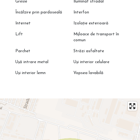
Gresie
Iluminat stradal
Încălzire prin pardoseală
Interfon
Internet
Izolație exterioară
Lift
Mijloace de transport în
comun
Parchet
Străzi asfaltate
Ușă intrare metal
Uși interior celulare
Uși interior lemn
Vopsea lavabilă