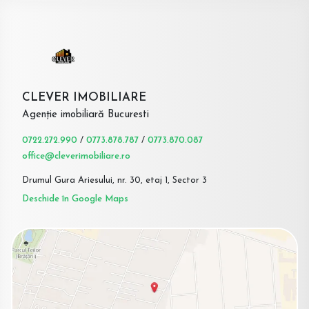
CLEVER IMOBILIARE
Agenție imobiliară Bucuresti
0722.272.990
/
0773.878.787
/
0773.870.087
office@cleverimobiliare.ro
Drumul Gura Ariesului, nr. 30, etaj 1, Sector 3
Deschide în Google Maps