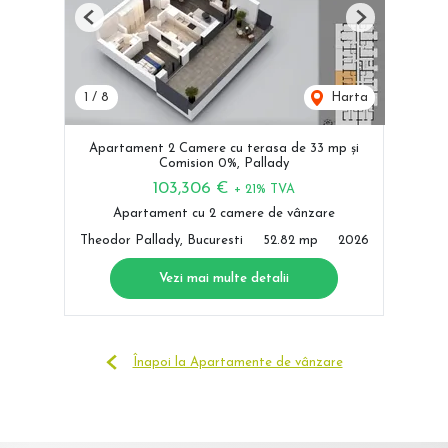
Previous
Next
1
/
8
Harta
Apartament 2 Camere cu terasa de 33 mp și
Comision 0%, Pallady
103,306 €
+ 21% TVA
Apartament cu 2 camere de vânzare
Theodor Pallady, Bucuresti
52.82 mp
2026
Vezi mai multe detalii
Înapoi la Apartamente de vânzare