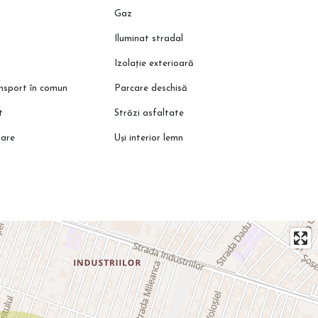
Gaz
Iluminat stradal
Izolație exterioară
ansport în comun
Parcare deschisă
t
Străzi asfaltate
lare
Uși interior lemn