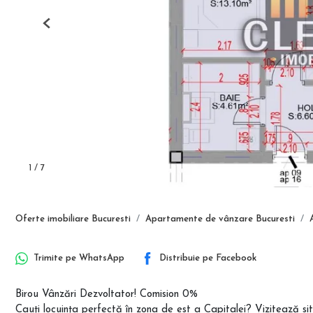
Previous
1
/
7
Oferte imobiliare Bucuresti
Apartamente de vânzare Bucuresti
Trimite pe
WhatsApp
Distribuie pe
Facebook
Birou Vânzări Dezvoltator! Comision 0%
Cauți locuința perfectă în zona de est a Capitalei? Vizitează si