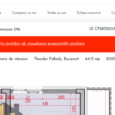
e
Cumpără cu noi
Vinde cu noi
Echipa noastră
C
omision 0%
ID CP2872003
,
te invităm să vizualizezi proprietăți similare
mere de vânzare
Theodor Pallady, Bucuresti
64.15 mp
2025