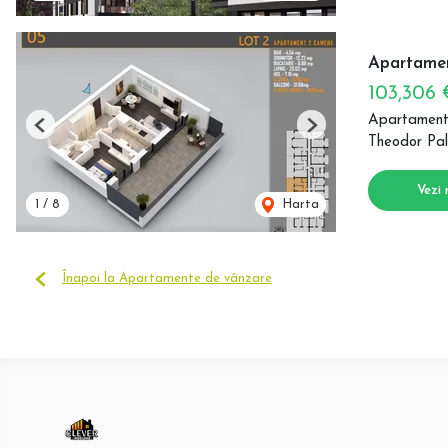
Apartamen
103,306
Apartament
Previous
Next
Theodor Pal
Vezi 
1
/
8
Harta
Înapoi la Apartamente de vânzare