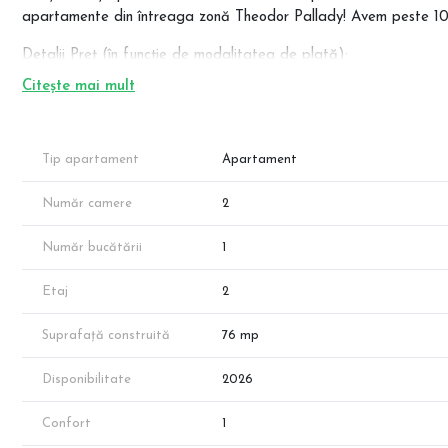
apartamente din întreaga zonă Theodor Pallady! Avem peste 1000 
Detalii Preț (în funcție de modalitatea de plată):
89.810 Euro + TVA (Preț special pentru avans 90%)
Citește mai mult
93.017 Euro + TVA (Preț pentru avans 50%)
96.225 Euro + TVA (Preț pentru avans 15%)
Descriere Proiect: Vă propunem un apartament modern într-un com
Tip apartament
Apartament
Design-ul minimalist și ferestrele largi creează spații luminoase și 
Număr camere
2
Specificații Tehnice & Compartimentare (Conform schiței): Apart
totală de 52.36 mp, la care se adaugă un balcon spațios de 11.
Număr bucătării
1
Living: 18.81 mp
Dormitor: 13.10 mp
Etaj
2
Bucătărie: 9.24 mp
Baie: 4.61 mp
Suprafață construită
76 mp
Hol: 6.60 mp
Disponibilitate
2026
Structura de rezistență este de tip cadre din beton armat (stâlp
antiseismice în vigoare.
Confort
1