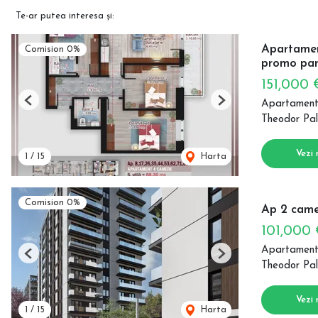
Te-ar putea interesa și:
Apartament
Comision 0%
promo par
151,000
Apartament
Previous
Next
Theodor Pal
Vezi 
1
/
15
Harta
Comision 0%
Ap 2 came
101,000
Apartament
Previous
Next
Theodor Pal
Vezi 
1
/
15
Harta