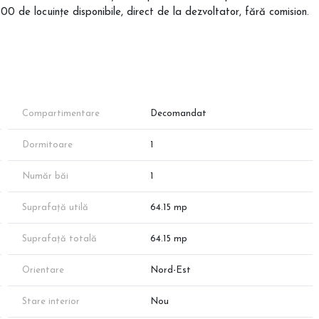
de locuințe disponibile, direct de la dezvoltator, fără comision.
plex rezidențial exclusivist cu regim mic de înălțime (P+3 Etaje).
Compartimentare
Decomandat
o conexiune naturală între interior și exterior.
Dormitoare
1
amentul este inteligent compartimentat, oferind o suprafață utilă
79 mp:
Număr băi
1
Suprafață utilă
64.15 mp
Suprafață totală
64.15 mp
Orientare
Nord-Est
i, diafragme și grinzi), respectând cele mai riguroase normative
Stare interior
Nou