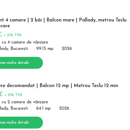
 4 camere | 2 băi | Balcon mare | Pallady, metrou Teclu
care
 €
+ 21% TVA
 cu 4 camere de vânzare
lady, Bucuresti
99.15 mp
2026
mai multe detalii
re decomandat | Balcon 12 mp | Metrou Teclu 12 min
 €
+ 21% TVA
 cu 2 camere de vânzare
lady, Bucuresti
64.1 mp
2026
mai multe detalii