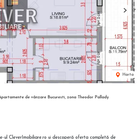
Next
Harta
Apartamente de vânzare Bucuresti, zona Theodor Pallady
te-ul CleverImobiliare.ro și descoperă oferta completă de