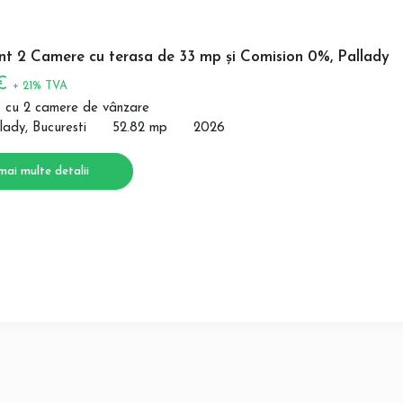
t 2 Camere cu terasa de 33 mp și Comision 0%, Pallady
 €
+ 21% TVA
 cu 2 camere de vânzare
lady, Bucuresti
52.82 mp
2026
mai multe detalii